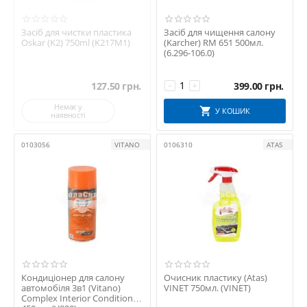
Засіб для чистки пластика
Засіб для чищення салону
Oskar (K2) 750ml (K217M1)
(Karcher) RM 651 500мл.
(6.296-106.0)
127.50
грн.
399.00
грн.
−
+
Немає у
У КОШИК
наявності
0103056
VITANO
0106310
ATAS
Кондиціонер для салону
Очисник пластику (Atas)
автомобіля 3в1 (Vitano)
VINET 750мл. (VINET)
Complex Interior Conditioner