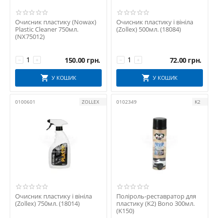
Очисник пластику (Nowax)
Очисник пластику і вініла
Plastic Cleaner 750мл.
(Zollex) 500мл. (18084)
(NX75012)
150.00
грн.
72.00
грн.
−
+
−
+
У КОШИК
У КОШИК
0100601
ZOLLEX
0102349
K2
Очисник пластику і вініла
Поліроль-реставратор для
(Zollex) 750мл. (18014)
пластику (K2) Bono 300мл.
(K150)