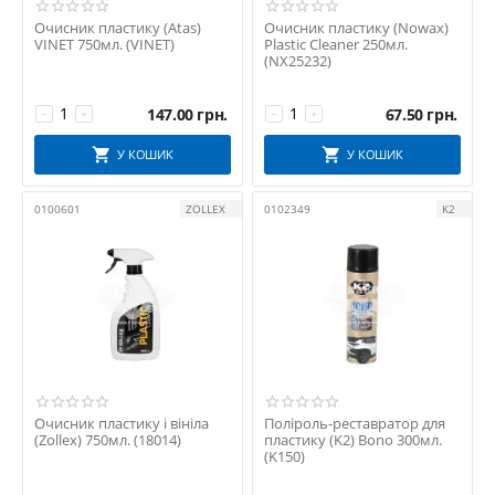
Очисник пластику (Atas)
Очисник пластику (Nowax)
VINET 750мл. (VINET)
Plastic Cleaner 250мл.
(NX25232)
147.00
грн.
67.50
грн.
−
+
−
+
У КОШИК
У КОШИК
0100601
ZOLLEX
0102349
K2
Очисник пластику і вініла
Поліроль-реставратор для
(Zollex) 750мл. (18014)
пластику (K2) Bono 300мл.
(K150)