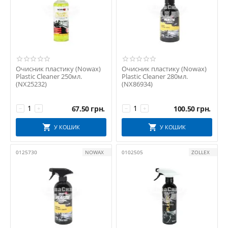
Очисник пластику (Nowax)
Очисник пластику (Nowax)
Plastic Cleaner 250мл.
Plastic Cleaner 280мл.
(NX25232)
(NX86934)
67.50
грн.
100.50
грн.
−
+
−
+
У КОШИК
У КОШИК
0125730
NOWAX
0102505
ZOLLEX