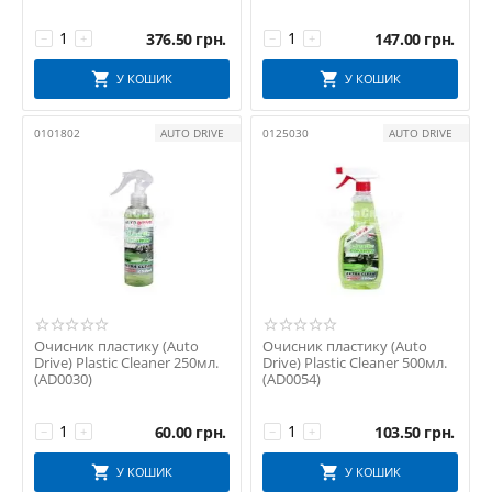
450мл. (V808)
376.50
грн.
147.00
грн.
−
+
−
+
У КОШИК
У КОШИК
0101802
AUTO DRIVE
0125030
AUTO DRIVE
Очисник пластику (Auto
Очисник пластику (Auto
Drive) Plastic Cleaner 250мл.
Drive) Plastic Cleaner 500мл.
(AD0030)
(AD0054)
60.00
грн.
103.50
грн.
−
+
−
+
У КОШИК
У КОШИК