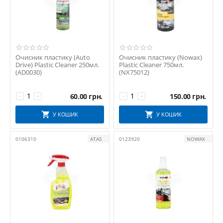
Очисник пластику (Auto
Очисник пластику (Nowax)
Drive) Plastic Cleaner 250мл.
Plastic Cleaner 750мл.
(AD0030)
(NX75012)
60.00
грн.
150.00
грн.
−
+
−
+
У КОШИК
У КОШИК
0106310
ATAS
0123920
NOWAX