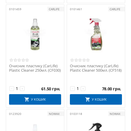
0101459
CARLIFE
0101461
CARLIFE
Очисник пластику (CarLife)
Очисник пластику (CarLife)
Plastic Cleaner 250мл. (CF030)
Plastic Cleaner 500мл. (CF518)
61.50
грн.
78.00
грн.
−
+
−
+
У КОШИК
У КОШИК
0123920
NOWAX
0103118
NOWAX