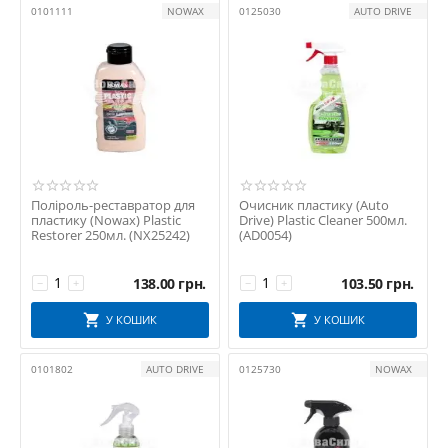
0101111
NOWAX
0125030
AUTO DRIVE
Поліроль-реставратор для
Очисник пластику (Auto
пластику (Nowax) Plastic
Drive) Plastic Cleaner 500мл.
Restorer 250мл. (NX25242)
(AD0054)
138.00
грн.
103.50
грн.
−
+
−
+
У КОШИК
У КОШИК
0101802
AUTO DRIVE
0125730
NOWAX