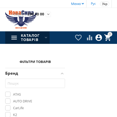
Меню
Рус
Укр
+38(067)
230 50 00

0
КАТАЛОГ




ТОВАРІВ
ФІЛЬТРИ ТОВАРІВ
Бренд
ATAS
AUTO DRIVE
CarLife
K2