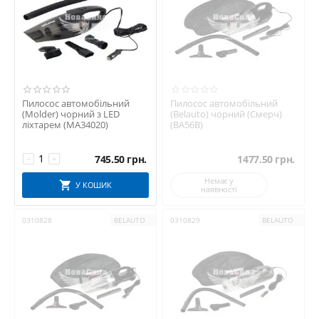
Пилосос автомобільний
Пилосос автомобільний
(Molder) чорний з LED
(Belauto) чорний (Смерч)
ліхтарем (MA34020)
(BA56B)
745.50
грн.
1477.50
грн.
−
+
Немає у
У КОШИК
наявності
0310828
BELAUTO
0310829
BELAUTO