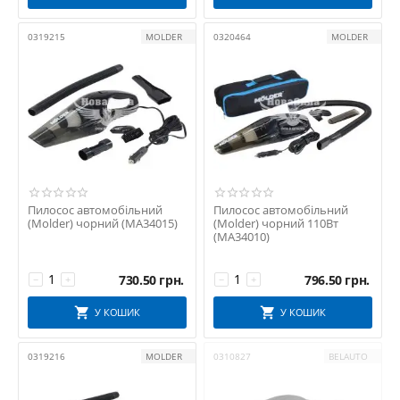
0319215
MOLDER
0320464
MOLDER
Пилосос автомобільний
Пилосос автомобільний
(Molder) чорний (MA34015)
(Molder) чорний 110Вт
(MA34010)
730.50
грн.
796.50
грн.
−
+
−
+
У КОШИК
У КОШИК
0319216
MOLDER
0310827
BELAUTO