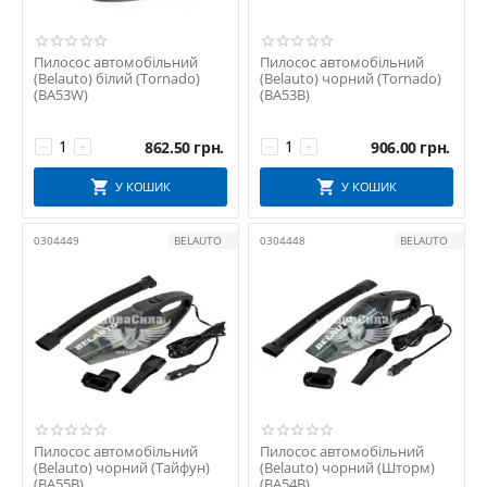
Пилосос автомобільний
Пилосос автомобільний
(Belauto) білий (Tornado)
(Belauto) чорний (Tornado)
(BA53W)
(BA53B)
862.50
грн.
906.00
грн.
−
+
−
+
У КОШИК
У КОШИК
0304449
BELAUTO
0304448
BELAUTO
Пилосос автомобільний
Пилосос автомобільний
(Belauto) чорний (Тайфун)
(Belauto) чорний (Шторм)
(BA55B)
(BA54B)