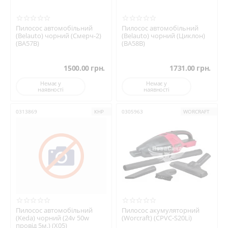
Пилосос автомобільний
Пилосос автомобільний
(Belauto) чорний (Смерч-2)
(Belauto) чорний (Циклон)
(BA57B)
(BA58B)
1500.00
грн.
1731.00
грн.
Немає у
Немає у
наявності
наявності
0313869
КНР
0305963
WORCRAFT
Пилосос автомобільний
Пилосос акумуляторний
(Keda) чорний (24v 50w
(Worcraft) (CPVC-S20Li)
провід 5м.) (X05)