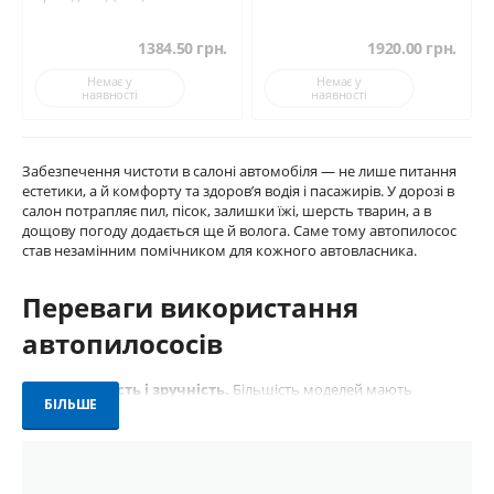
1384.50
грн.
1920.00
грн.
Немає у
Немає у
наявності
наявності
Забезпечення чистоти в салоні автомобіля — не лише питання
естетики, а й комфорту та здоров’я водія і пасажирів. У дорозі в
салон потрапляє пил, пісок, залишки їжі, шерсть тварин, а в
дощову погоду додається ще й волога. Саме тому автопилосос
став незамінним помічником для кожного автовласника.
Переваги використання
автопилососів
1. Компактність і зручність.
Більшість моделей мають
БІЛЬШЕ
компактні розміри, зручні ручки та довгі кабелі або працюють
від акумулятора. Це дозволяє легко дістатися до важкодоступних
місць у салоні чи багажнику.
2. Підходять для різних типів забруднень.
Деякі моделі