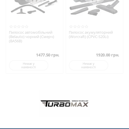
Пилосос автомобільний
Пилосос акумуляторний
(Belauto) чорний (Смерч)
(Worcraft) (CPVC-S20Li)
(BA56B)
1477.50
грн.
1920.00
грн.
Немає у
Немає у
наявності
наявності