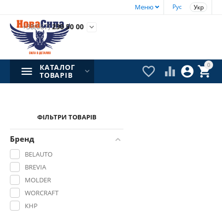
Меню
Рус
Укр
+38(067)
230 50 00

0
КАТАЛОГ




ТОВАРІВ
ФІЛЬТРИ ТОВАРІВ
Бренд
BELAUTO
BREVIA
MOLDER
WORCRAFT
КНР