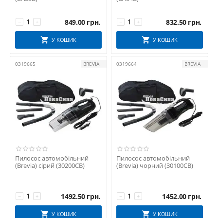
849.00
грн.
832.50
грн.
−
+
−
+
У КОШИК
У КОШИК
0319665
BREVIA
0319664
BREVIA
Пилосос автомобільний
Пилосос автомобільний
(Brevia) сірий (30200CB)
(Brevia) чорний (30100CB)
1492.50
грн.
1452.00
грн.
−
+
−
+
У КОШИК
У КОШИК