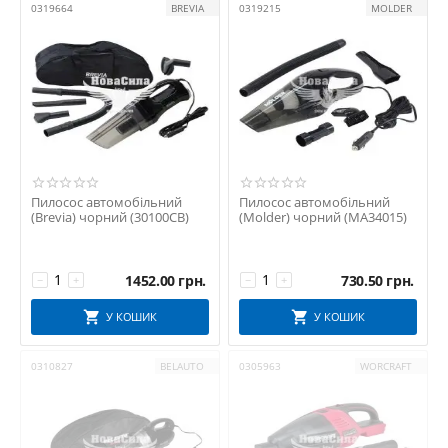
салону.
0319664
BREVIA
0319215
MOLDER
Автопилосос — це не розкіш, а функціональний інструмент для
підтримки чистоти у вашому транспортному засобі. Замовляйте
ефективні моделі в магазині «Нова Сила» онлайн та отримуйте
товар з доставкою по всій Україні.
Пилосос автомобільний
Пилосос автомобільний
(Brevia) чорний (30100CB)
(Molder) чорний (MA34015)
1452.00
грн.
730.50
грн.
−
+
−
+
У КОШИК
У КОШИК
0310827
BELAUTO
0305963
WORCRAFT