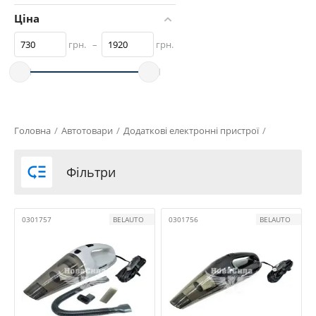
Ціна
грн.
–
грн.
Головна
/
Автотовари
/
Додаткові електронні пристрої
/

Фільтри
0301757
BELAUTO
0301756
BELAUTO