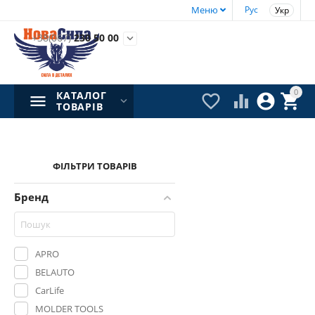
Меню
Рус
Укр
+38(067)
230 50 00

0
КАТАЛОГ




ТОВАРІВ
ФІЛЬТРИ ТОВАРІВ
Бренд
APRO
BELAUTO
CarLife
MOLDER TOOLS