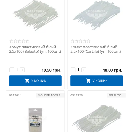
Хомут пластиковий білий
Хомут пластиковий білий
2,5х100 (Belauto) (уп. 100шт.)
2,5х100 (CarLife) (уп. 100шт.)
19.50
грн.
18.00
грн.
−
+
−
+
У КОШИК
У КОШИК
0313614
MOLDER TOOLS
0315720
BELAUTO