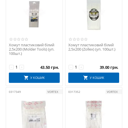
Хомут пластиковий білий
Хомут пластиковий білий
2,5х200 (Molder Tools) (уп.
2,5х200 (Zollex) (уп. 100шт.)
100шт.)
43.50
грн.
39.00
грн.
−
+
−
+
У КОШИК
У КОШИК
0317349
VORTEX
0317352
VORTEX