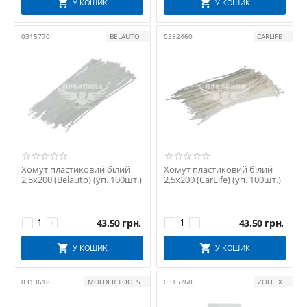
У КОШИК
У КОШИК
0315770
BELAUTO
0382460
CARLIFE
Хомут пластиковий білий
Хомут пластиковий білий
2,5х200 (Belauto) (уп. 100шт.)
2,5х200 (CarLife) (уп. 100шт.)
43.50
грн.
43.50
грн.
−
+
−
+
У КОШИК
У КОШИК
0313618
MOLDER TOOLS
0315768
ZOLLEX