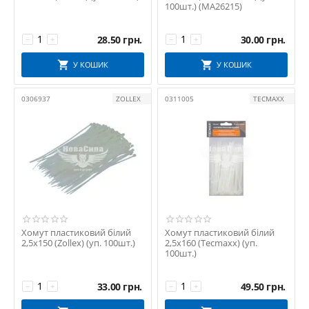
100шт.) (MA26215)
28.50
грн.
30.00
грн.
−
+
−
+
У КОШИК
У КОШИК
0306937
ZOLLEX
0311005
TECMAXX
Хомут пластиковий білий
Хомут пластиковий білий
2,5х150 (Zollex) (уп. 100шт.)
2,5х160 (Tecmaxx) (уп.
100шт.)
33.00
грн.
49.50
грн.
−
+
−
+