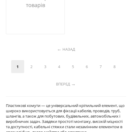
товарів
НАЗАД
1
2
3
4
5
6
7
8
ВПЕРЕД
Пластикові хомути — це універсальний кріпильний елемент, що
широко використовується для фіксації кабелів, проводів, труб,
шлангів, а також для побутових, будівельних, автомобільних і
виробничих задач. Завдяки простоті монтажу, високій міцності
та доступності, кабельні стяжки стали незамінним елементом в