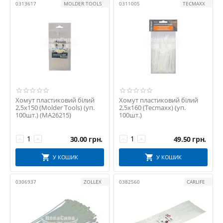
0313617
MOLDER TOOLS
0311005
TECMAXX
Хомут пластиковий білий
Хомут пластиковий білий
2,5х150 (Molder Tools) (уп.
2,5х160 (Tecmaxx) (уп.
100шт.) (MA26215)
100шт.)
30.00
грн.
49.50
грн.
−
+
−
+
У КОШИК
У КОШИК
0306937
ZOLLEX
0382560
CARLIFE