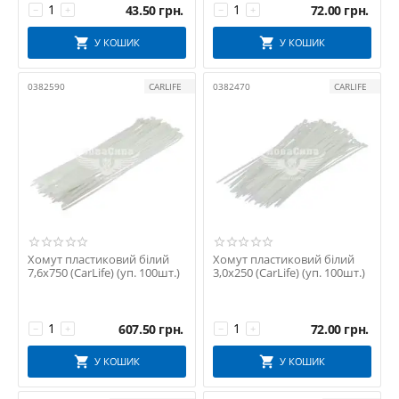
43.50
грн.
72.00
грн.
−
+
−
+
У КОШИК
У КОШИК
0382590
CARLIFE
0382470
CARLIFE
Хомут пластиковий білий
Хомут пластиковий білий
7,6х750 (CarLife) (уп. 100шт.)
3,0х250 (CarLife) (уп. 100шт.)
607.50
грн.
72.00
грн.
−
+
−
+
У КОШИК
У КОШИК