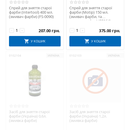
Спрей для зняття старої
Спрей для зняття старої
фарби (Intertool) 400 мл.
фарби (Motip) 150 мл.
(змивач фарби) (FS-0090)
(змивач фарби, та
тонування фар) (00164)
207.00
грн.
375.00
грн.
−
+
−
+
У КОШИК
У КОШИК
0102104
УКРАЇНА
0102103
УКРАЇНА
Засіб для зняття старої
Засіб для зняття старої
фарби (Україна) 0,6л.
фарби (Україна) 1,2л.
(змивка фарби)
(змивка фарби)