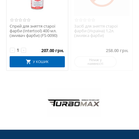
Спрей для зняття старої
Засіб для зняття старої
фарби (Intertool) 400 мл.
фарби (Україна) 1,2л.
(змивач фарби) (FS-0090)
(змивка фарби)
207.00
грн.
258.00
грн.
−
+
Немає у
У КОШИК
наявності