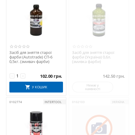
Засіб для зняття старої
Засіб для зняття старої
фарби (Autotrade) СП-6
фарби (Україна) 0,6л.
0,5кг. (змивач фарби)
(змивка фарби)
102.00
грн.
142.50
грн.
−
+
Немає у
У КОШИК
наявності
0102774
INTERTOOL
0102103
УКРАЇНА