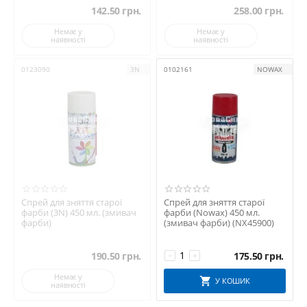
142.50
грн.
258.00
грн.
Немає у
Немає у
наявності
наявності
0123090
3N
0102161
NOWAX
Спрей для зняття старої
Спрей для зняття старої
фарби (3N) 450 мл. (змивач
фарби (Nowax) 450 мл.
фарби)
(змивач фарби) (NX45900)
190.50
грн.
175.50
грн.
−
+
Немає у
У КОШИК
наявності