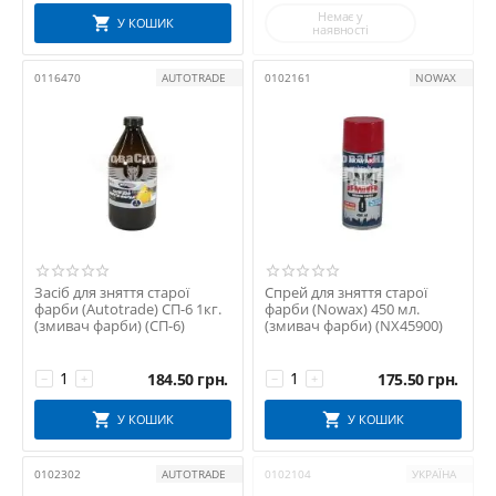
- Після зняття фарби змивайте залишки нейтралізатором;
Немає у
У КОШИК
наявності
- Перед фарбуванням обробіть поверхню знежирювачем.
Змивачі фарби — це важливий етап професійної підготовки. Від
0116470
AUTOTRADE
0102161
NOWAX
якості обраного засобу залежить чистота поверхні, надійність
нового покриття та загальний результат роботи. Купуйте
професійно, працюйте ефективно.
Засіб для зняття старої
Спрей для зняття старої
фарби (Autotrade) СП-6 1кг.
фарби (Nowax) 450 мл.
(змивач фарби) (СП-6)
(змивач фарби) (NX45900)
184.50
грн.
175.50
грн.
−
+
−
+
У КОШИК
У КОШИК
0102302
AUTOTRADE
0102104
УКРАЇНА