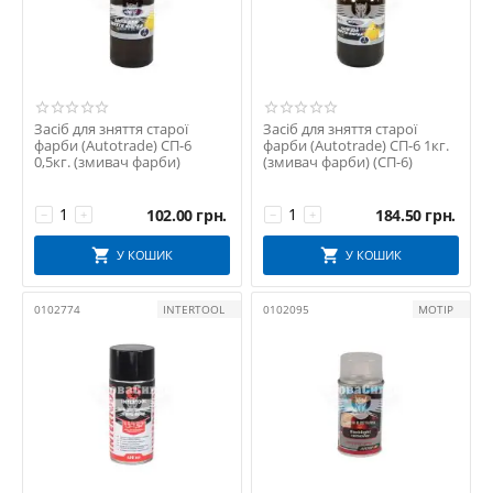
Засіб для зняття старої
Засіб для зняття старої
фарби (Autotrade) СП-6
фарби (Autotrade) СП-6 1кг.
0,5кг. (змивач фарби)
(змивач фарби) (СП-6)
102.00
грн.
184.50
грн.
−
+
−
+
У КОШИК
У КОШИК
0102774
INTERTOOL
0102095
MOTIP