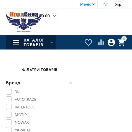
Меню
Рус
Укр
+38(067)
230 50 00

0
КАТАЛОГ




ТОВАРІВ
ФІЛЬТРИ ТОВАРІВ
Бренд
3N
AUTOTRADE
INTERTOOL
MOTIP
NOWAX
УКРАЇНА