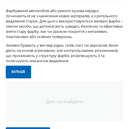
Фарбування автомобіля або ремонт кузова нерідко
починаються не з нанесення нових матеріалів, а з ретельного
видалення старих. Для цього використовуються змивачі фарби –
хімічні засоби, що допомагають швидко, безпечно та ефективно
зняти стару фарбу, лак чи захисне покриття з металевих,
пластикових або скляних поверхонь.
Змивки бувають у вигляді рідин, гелів, паст чи аерозолів. Вони
діють на основі агресивних, але контрольованих розчинників,
що проникають у структуру фарби, розм’якшують її та
полегшують механічне видалення.
Основні переваги:
БІЛЬШЕ
- Швидке розчинення багатошарових покриттів;
- Мінімальне механічне втручання;
- Збереження цілісності металевої основи;
- Підходить для підготовки до повного фарбування або
локального ремонту.
Дані не знайдено
Сфера використання:
- Професійні СТО та кузовні цехи;
- Майстерні з реставрації;
- Детейлінг-центри;
- Приватне використання для реставрацій та фарбування.