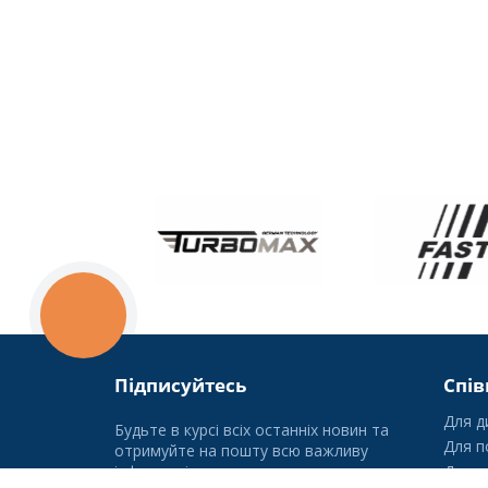
КНОПКА
ЗВ'ЯЗКУ
Підписуйтесь
Спів
Для д
Будьте в курсі всіх останніх новин та
Для п
отримуйте на пошту всю важливу
інформацію.
Для г