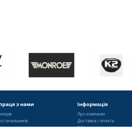
праця з нами
Інформація
илерів
Про компанію
остачальників
Доставка і оплата
уртових покупців
Обмін та повернення