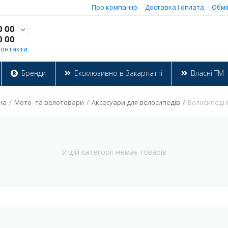
Про компанію
Доставка і оплата
Обмі
0 00

0 00
Контакти
Бренди
Ексклюзивно в Закарпатті
Власні ТМ
на
/
Мото- та велотовари
/
Аксесуари для велосипедів
/
Велосипедні
У цій категорії немає товарів