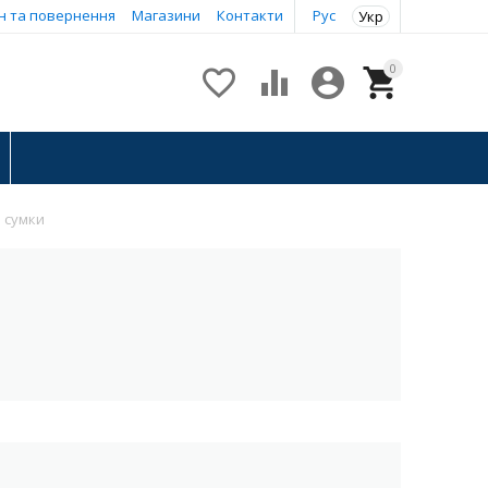
н та повернення
Магазини
Контакти
Рус
Укр
0




 сумки