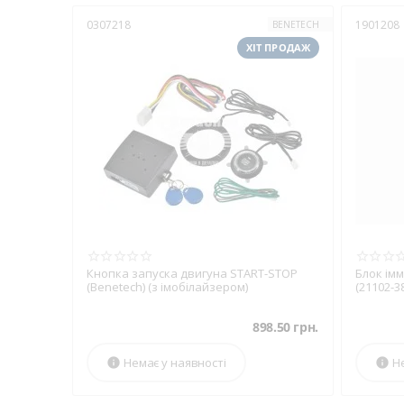
Кому варто
0307218
1901208
BENETECH
ХІТ ПРОДАЖ
Власникам авто 
Власникам дорог
Водіям, які час
Компаніям з авт
Типи іммоб
Контактні.
Потреб
Безконтактні.
Пра
Кнопка запуска двигуна START-STOP
Блок імм
(Benetech) (з імобілайзером)
(21102-3
Кнопкові.
Для акт
З функцією автоз
898.50
грн.
Немає у наявності
Н


Як обрати 