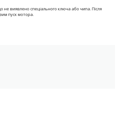
о не виявлено спеціального ключа або чипа. Після
вим пуск мотора.
пі до авто.
 виявлення для зловмисника.
ення запалювання.
получення з іншими системами охорони.