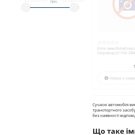
грн.
Блок іммобілайзера
(Україна) (21102-384
Немає у наяв

Сучасні автомобілі в
транспортного засобу
без наявності відпов
Що таке ім