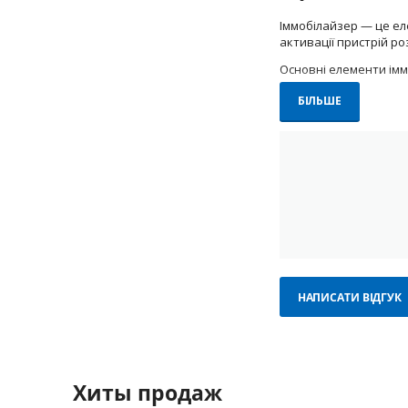
Іммобілайзер — це ел
активації пристрій р
Основні елементи імм
Модуль керування
БІЛЬШЕ
Зчитувач мітки аб
Реле блокування;
Кнопки або дистан
Переваги 
Надійний захис
НАПИСАТИ ВІДГУК
Невидимість с
Автоматична а
Додаткові функ
Хиты продаж