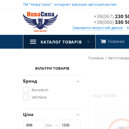
ТМ "Нова Сила" - інтернет магазин автозапчастин
+38(067)
230 5
+38(066)
330 5
Замовити зворотній двінок
Новинки
КАТАЛОГ ТОВАРІВ
Головна
/
Автотовар
ФІЛЬТРИ ТОВАРІВ
Бренд
Benetech
КОД:
1901208
УКРАЇНА
Ціна
грн.
–