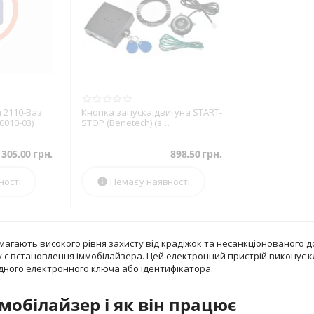
 2110-Ваз
Кнопка запуска двигуна START-
0010-03)
STOP (Benetech) (з
імобілайзером)
1305.00
грн.
898.50
грн.
ності
Немає у наявності

имагають високого рівня захисту від крадіжок та несанкціонованого 
 є встановлення іммобілайзера. Цей електронний пристрій виконує 
ідного електронного ключа або ідентифікатора.
мобілайзер і як він працює