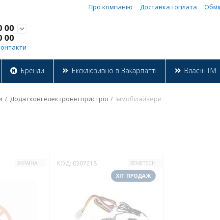
Про компанію
Доставка і оплата
Обмі
0 00

0 00
Контакти
Бренди
Ексклюзивно в Закарпатті
Власні ТМ
и
/
Додаткові електронні пристрої
/
Іммобілайзери
КОД:
0307218
УКРАЇНА
BENETECH
ХІТ ПРОДАЖ