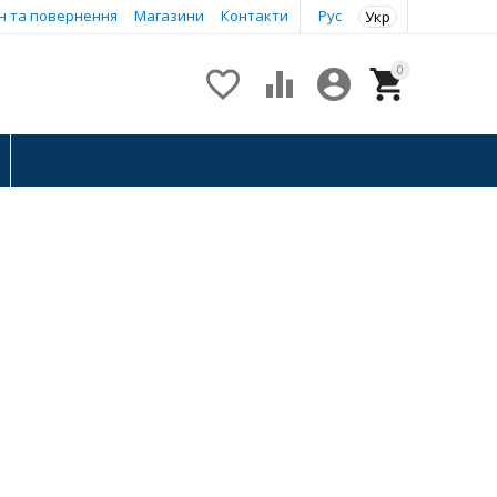
н та повернення
Магазини
Контакти
Рус
Укр
0



