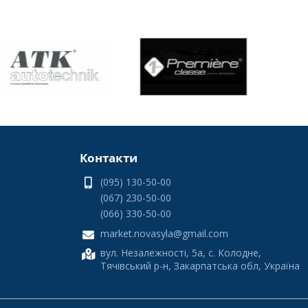
Контакти
(095) 130-50-00
(067) 230-50-00
(066) 330-50-00
market.novasyla@gmail.com
вул. Незалежності, 5а, с. Колодне,
рої для вашого авто в інтернет-магазині «Нова Сила» вже
Тячівський р-н, Закарпатська обл, Україна