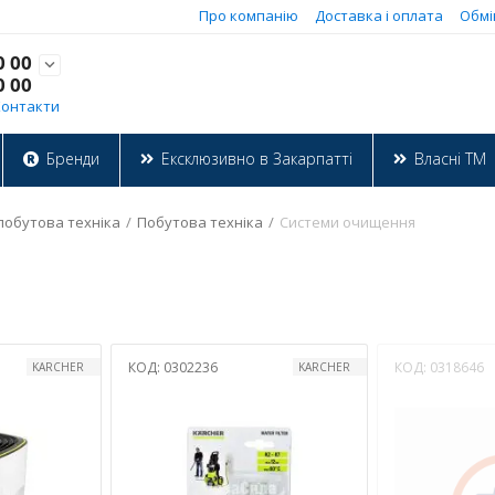
Про компанію
Доставка і оплата
Обмі
0 00

0 00
Контакти
Бренди
Ексклюзивно в Закарпатті
Власні ТМ
побутова техніка
/
Побутова техніка
/
Системи очищення
КОД:
0302236
КОД:
0318646
KARCHER
KARCHER