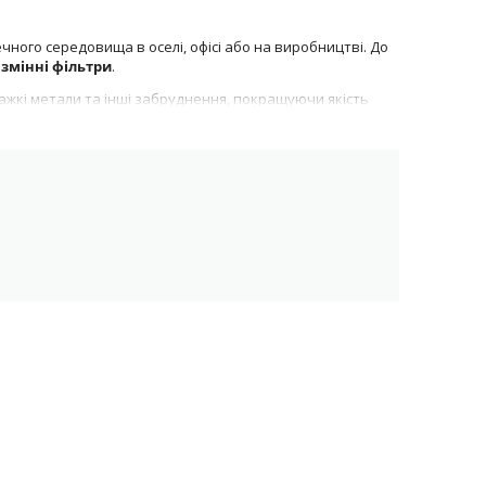
ого середовища в оселі, офісі або на виробництві. До
 змінні фільтри
.
 важкі метали та інші забруднення, покращуючи якість