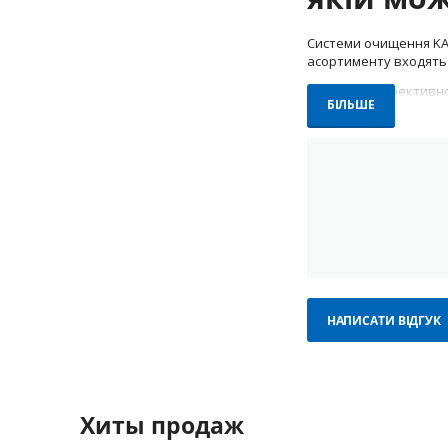
Системи очищення KAR
асортименту входят
Ці пристрої ефективно
БІЛЬШЕ
повітря та питної во
Очищувачі
AF 20
— компактни
Багатоступенева с
Видаляє пил, дим, 
Ідеальне рішення д
НАПИСАТИ ВІДГУК
Системи фі
WPC 120 UF
— ульт
Хиты продаж