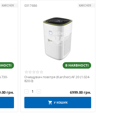
0317686
KARCHER
KARCHER
ВНОСТІ
В НАЯВНОСТІ
.730-
Очищувач повітря (Karcher) AF 20 (1.024-
820.0)
−
+
9.00
грн.
6999.00
грн.
У КОШИК