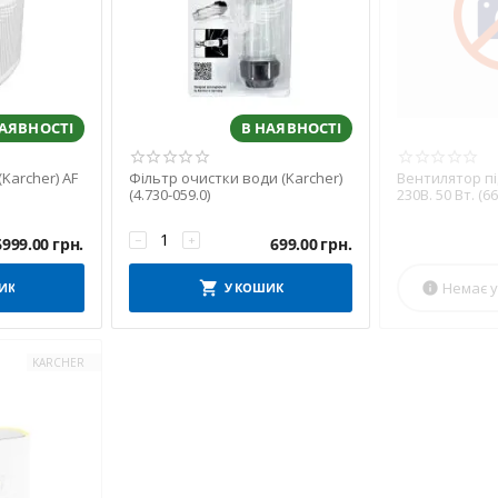
НАЯВНОСТІ
В НАЯВНОСТІ
Karcher) AF
Фільтр очистки води (Karcher)
Вентилятор пі
(4.730-059.0)
230В. 50 Вт. (6
−
+
6999.00
грн.
699.00
грн.
Немає у
ИК
У КОШИК

KARCHER