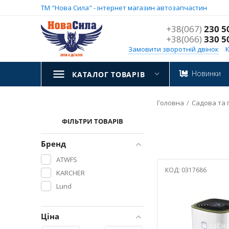
ТМ "Нова Сила" - інтернет магазин автозапчастин
+38(067)
230 5
+38(066)
330 5
Замовити зворотній двінок
Новинки
КАТАЛОГ ТОВАРІВ
Головна
/
Садова та 
ФІЛЬТРИ ТОВАРІВ
Бренд
ATWFS
КОД:
0317686
KARCHER
Lund
Ціна