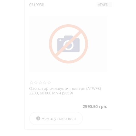
Простота встанов
0319938
ATWFS
Системи очищення пов
але надзвичайно ефе
Озонатор очищувач повітря (ATWFS)
220В, 60 000 Мг/ч (5859)
2590.50
грн.
Немає у наявності
