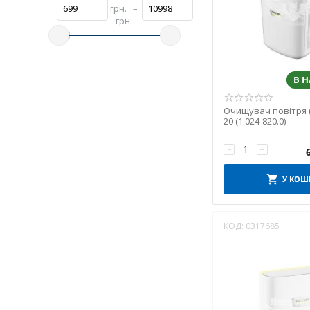
грн.
–
грн.
В 
Очищувач повітря (
20 (1.024-820.0)
−
+
У КОШ
КОД:
0317685