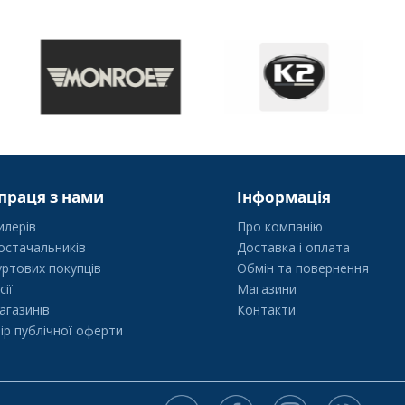
праця з нами
Інформація
илерів
Про компанію
остачальників
Доставка і оплата
уртових покупців
Обмін та повернення
сії
Магазини
агазинів
Контакти
ір публічної оферти