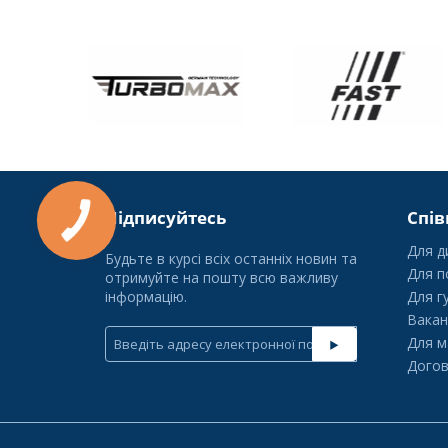
Підписуйтесь
Спів
Для д
Будьте в курсі всіх останніх новин та
Для п
отримуйте на пошту всю важливу
інформацію.
Для г
Вакан
Для м
Догов