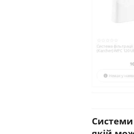
Система фільтрації
(Karcher) WPC 120 UF
754.0)
1
Немає у наяв

Системи
якій мож