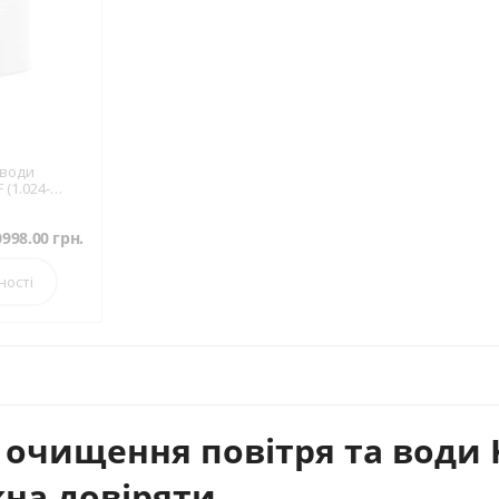
 води
 (1.024-
0998.00
грн.
ності
 очищення повітря та води 
на довіряти