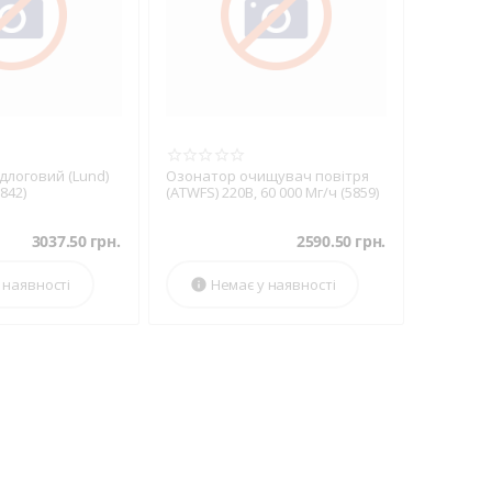
длоговий (Lund)
Озонатор очищувач повітря
6842)
(ATWFS) 220В, 60 000 Мг/ч (5859)
3037.50
грн.
2590.50
грн.
 наявності
Немає у наявності
