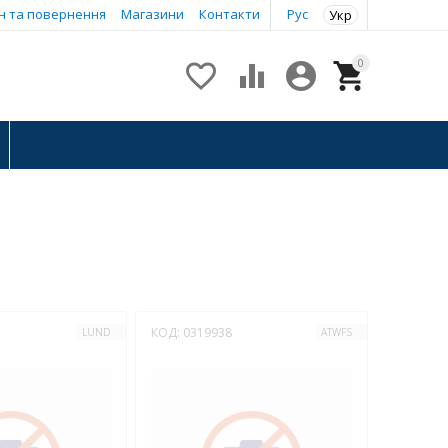
н та повернення
Магазини
Контакти
Рус
Укр
0




КОД:
0319938
LUND
ATWFS