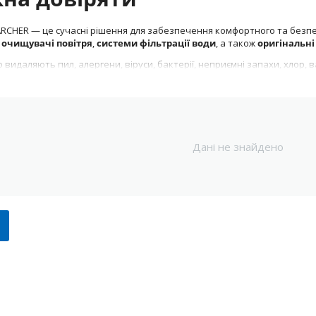
CHER — це сучасні рішення для забезпечення комфортного та безпечн
ь
очищувачі повітря
,
системи фільтрації води
, а також
оригінальні
 видаляють пил, алергени, віруси, бактерії, неприємні запахи, хлор,
ди у вашому повсякденному житті.
 повітря KARCHER:
Дані не знайдено
й, потужний очищувач для приміщень до 20–25 м²
истема фільтрації: попередній фільтр, HEPA-фільтр, вугільний шар
шерсть, пилок, бактерії, віруси та запахи
ля алергіків та сімей з дітьми
льтрації води:
рафільтраційна система з багатоступеневою очисткою