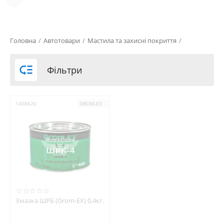
Головна
/
Автотовари
/
Мастила та захисні покриття
/

Фільтри
1408620
GROM-EX
Змазка ШРБ (Grom-EX) 0,4кг.