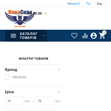
Меню
Рус
Укр
+38(067)
230 50 00

0
КАТАЛОГ




ТОВАРІВ
ФІЛЬТРИ ТОВАРІВ
Бренд
GROM-EX
Ціна
грн.
–
грн.