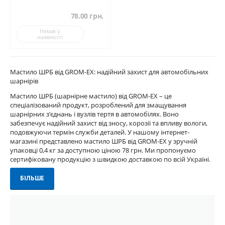
78.00
грн.
Немає у
наявності
Мастило ШРБ від GROM-EX: надійний захист для автомобільних
шарнірів
Мастило ШРБ (шарнірне мастило) від GROM-EX – це
спеціалізований продукт, розроблений для змащування
шарнірних з’єднань і вузлів тертя в автомобілях. Воно
забезпечує надійний захист від зносу, корозії та впливу вологи,
подовжуючи термін служби деталей. У нашому інтернет-
магазині представлено мастило ШРБ від GROM-EX у зручній
упаковці 0,4 кг за доступною ціною 78 грн. Ми пропонуємо
сертифіковану продукцію з швидкою доставкою по всій Україні.
БІЛЬШЕ
Що таке мастило ШРБ?
Мастило ШРБ – це пластична змазка, призначена для
використання в шарнірах рівних кутових швидкостей (ШРКШ),
рульових тягах, підшипниках та інших вузлах тертя автомобілів.