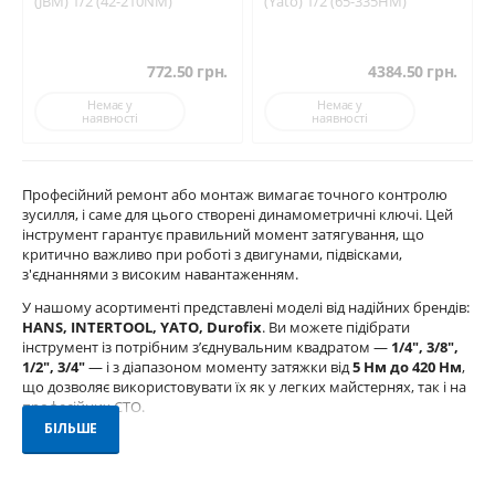
(JBM) 1/2 (42-210NM)
(Yato) 1/2 (65-335HM)
772.50
грн.
4384.50
грн.
Немає у
Немає у
наявності
наявності
Професійний ремонт або монтаж вимагає точного контролю
зусилля, і саме для цього створені динамометричні ключі. Цей
інструмент гарантує правильний момент затягування, що
критично важливо при роботі з двигунами, підвісками,
з'єднаннями з високим навантаженням.
У нашому асортименті представлені моделі від надійних брендів:
HANS, INTERTOOL, YATO, Durofix
. Ви можете підібрати
інструмент із потрібним з’єднувальним квадратом —
1/4", 3/8",
1/2", 3/4"
— і з діапазоном моменту затяжки від
5 Нм до 420 Нм
,
що дозволяє використовувати їх як у легких майстернях, так і на
професійних СТО.
БІЛЬШЕ
Доступні як механічні, так і цифрові моделі, з додатковими
аксесуарами: подовжувачами, торцевими головками,
поворотними шкалами (транспортир). Ключі виготовлені з