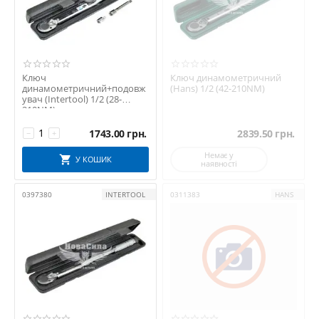
Ключ
Ключ динамометричний
динамометричний+подовж
(Hans) 1/2 (42-210NM)
увач (Intertool) 1/2 (28-
210NM)
1743.00
грн.
2839.50
грн.
−
+
Немає у
У КОШИК
наявності
0397380
INTERTOOL
0311383
HANS