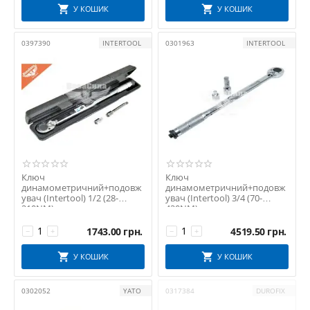
У КОШИК
У КОШИК
0397390
INTERTOOL
0301963
INTERTOOL
Ключ
Ключ
динамометричний+подовж
динамометричний+подовж
увач (Intertool) 1/2 (28-
увач (Intertool) 3/4 (70-
210NM)
420NM)
1743.00
грн.
4519.50
грн.
−
+
−
+
У КОШИК
У КОШИК
0302052
YATO
0317384
DUROFIX