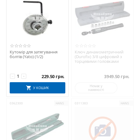
Кутомір для затягування
Ключ динамометричний
болтів (Yato) (1/2)
(Durofix) 3/8 цифровий з
торцевими головками
229.50
грн.
3949.50
грн.
−
+
Немає у
У КОШИК
наявності
0362300
HANS
0311383
HANS