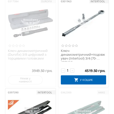
0317384
DUROFIX
0301963
INTERTOOL
Ключ динамометричний
Ключ
(Durofix) 3/8 цифровий з
динамометричний+подовж
торцевими головками
увач (Intertool) 3/4 (70-
420NM)
3949.50
грн.
4519.50
грн.
−
+
Немає у
У КОШИК
наявності
0397390
INTERTOOL
0362300
HANS