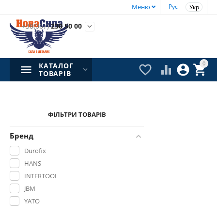
Меню
Рус
Укр
+38(067)
230 50 00

0
КАТАЛОГ




ТОВАРІВ
ФІЛЬТРИ ТОВАРІВ
Бренд
Durofix
HANS
INTERTOOL
JBM
YATO