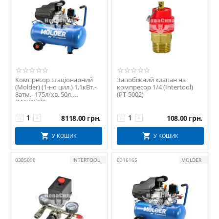
Компресор стаціонарний
Запобіжний клапан на
(Molder) (1-но цил.) 1,1кВт.-
компресор 1/4 (Intertool)
8атм.- 175л/хв. 50л.
(PT-5002)
(MA31500)
8118.00
грн.
108.00
грн.
−
+
−
+
У КОШИК
У КОШИК
0385090
INTERTOOL
0316165
MOLDER