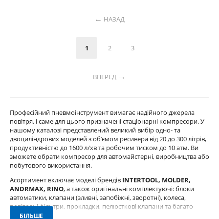
НАЗАД
1
2
3
ВПЕРЕД
Професійний пневмоінструмент вимагає надійного джерела
повітря, і саме для цього призначені стаціонарні компресори. У
нашому каталозі представлений великий вибір одно- та
двоциліндрових моделей з об’ємом ресивера від 20 до 300 літрів,
продуктивністю до 1600 л/хв та робочим тиском до 10 атм. Ви
зможете обрати компресор для автомайстерні, виробництва або
побутового використання.
Асортимент включає моделі брендів
INTERTOOL, MOLDER,
ANDRMAX, RINO
, а також оригінальні комплектуючі: блоки
автоматики, клапани (зливні, запобіжні, зворотні), колеса,
повітряні фільтри, прокладки, пелюсткові клапани та багато
іншого. Усі запчастини сумісні з популярними серіями
БІЛЬШЕ