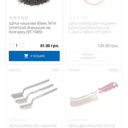
Щітка чашкова 85мм. M14
Щітка (набір) для чищення
(Intertool) йоршшик на
фрез/тримерів (Yato) (к-
болгарку (BT-1085)
т.-3шт.) 180мм. (YT-6351)
81.00
грн.
133.50
грн.
−
+
Немає у
У КОШИК
наявності
0307723
КНР
0310253
VOREL
Щітка (набір) для чищення
Щітка дротяна унів. (Vorel)