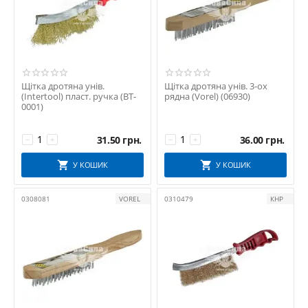
Щітка дротяна унів.
Щітка дротяна унів. 3-ох
(Intertool) пласт. ручка (BT-
рядна (Vorel) (06930)
0001)
31.50
грн.
36.00
грн.
−
+
−
+
У КОШИК
У КОШИК
0308081
VOREL
0310479
КНР