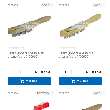
0308083
VOREL
0308082
VOREL
Щітка дротяна унів. 6-ти
Щітка дротяна унів. 5-ти
рядна (Vorel) (06960)
рядна (Vorel) (06950)
46.50
грн.
43.50
грн.
−
+
−
+
У КОШИК
У КОШИК
0362580
INTERTOOL
0308079
VOREL