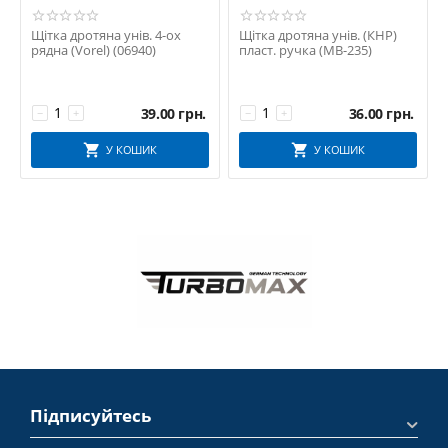
Щітка дротяна унів. 4-ох
Щітка дротяна унів. (КНР)
рядна (Vorel) (06940)
пласт. ручка (MB-235)
39.00
грн.
36.00
грн.
−
+
−
+
У КОШИК
У КОШИК
Підписуйтесь