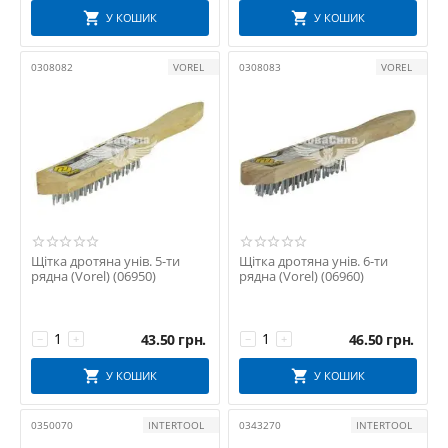
У КОШИК
У КОШИК
0308082
VOREL
0308083
VOREL
Щітка дротяна унів. 5-ти
Щітка дротяна унів. 6-ти
рядна (Vorel) (06950)
рядна (Vorel) (06960)
43.50
грн.
46.50
грн.
−
+
−
+
У КОШИК
У КОШИК
0350070
INTERTOOL
0343270
INTERTOOL