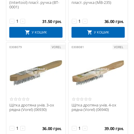
(Intertool) пласт. ручка (BT-
пласт. ручка (MB-235)
0001)
31.50
грн.
36.00
грн.
−
+
−
+
У КОШИК
У КОШИК
0308079
VOREL
0308081
VOREL
Щітка дротяна унів. 3-ох
Щітка дротяна унів. 4-ох
рядна (Vorel) (06930)
рядна (Vorel) (06940)
36.00
грн.
39.00
грн.
−
+
−
+