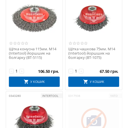
Щітка конусна 115мм. М14
Щітка чашкова 75мм. М14
(Intertool) йоршшик на
(Intertool) йоршшик на
болгарку (BT-5115)
болгарку (BT-1075)
106.50
грн.
67.50
грн.
−
+
−
+
У КОШИК
У КОШИК
0343280
INTERTOOL
0317938
YATO