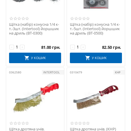
Щітка (набір) конусна 1/4 к-
Щітка (набір) конусна 1/4 к-
т.-3шт. (Intertool) йоршшик
т.-5шт. (Intertool) йоршшик
на дриль (BT-0300)
на дриль (BT-0500)
81.00
грн.
82.50
грн.
−
+
−
+
У КОШИК
У КОШИК
0362580
INTERTOOL
0310479
КНР
Щітка дротяна унів.
Щітка дротяна унів. (КНР)