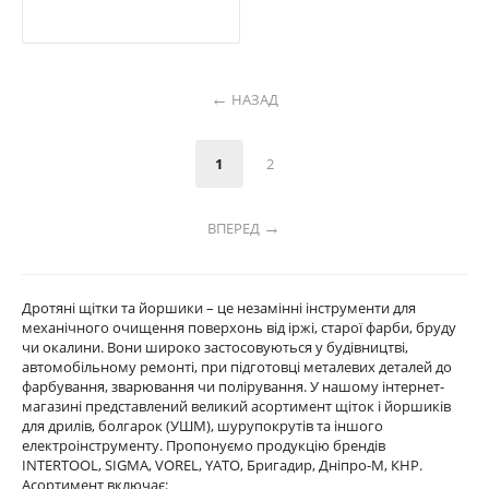
НАЗАД
1
2
ВПЕРЕД
Дротяні щітки та йоршики – це незамінні інструменти для
механічного очищення поверхонь від іржі, старої фарби, бруду
чи окалини. Вони широко застосовуються у будівництві,
автомобільному ремонті, при підготовці металевих деталей до
фарбування, зварювання чи полірування. У нашому інтернет-
магазині представлений великий асортимент щіток і йоршиків
для дрилів, болгарок (УШМ), шурупокрутів та іншого
електроінструменту. Пропонуємо продукцію брендів
INTERTOOL, SIGMA, VOREL, YATO, Бригадир, Дніпро-М, КНР.
Асортимент включає: