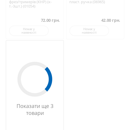
фрез/тримерів (КНР) (к-
пласт. ручка (06965)
т.-3шт.) (01054)
72.00
грн.
42.00
грн.
Немає у
Немає у
наявності
наявності
Показати ще 3
товари