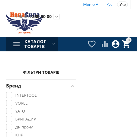
Меню
Рус
Укр
+38(067)
230 50 00

0
КАТАЛОГ




ТОВАРІВ
ФІЛЬТРИ ТОВАРІВ
Бренд
INTERTOOL
VOREL
YATO
БРИГАДИР
Дніпро-М
КНР