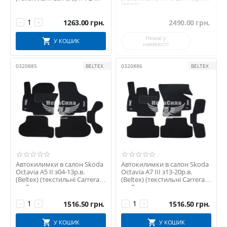
чорн...
(3505)
1263.00
грн.
2490.00
грн.
−
+
Немає у
У КОШИК
наявності
0320885
BELTEX
0320886
BELTEX
Автокилимки в салон Skoda
Автокилимки в салон Skoda
Octavia А5 II з04-13р.в.
Octavia А7 III з13-20р.в.
(Beltex) (текстильні Carrera)
(Beltex) (текстильні Carrera)
к-т 5 ...
к-т 5...
1516.50
грн.
1516.50
грн.
−
+
−
+
У КОШИК
У КОШИК