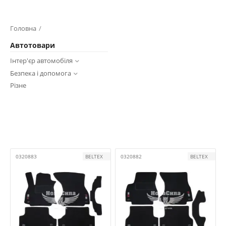
Головна
/
Автотовари
Інтер'єр автомобіля
Безпека і допомога
Різне
0320883
BELTEX
0320882
BELTEX