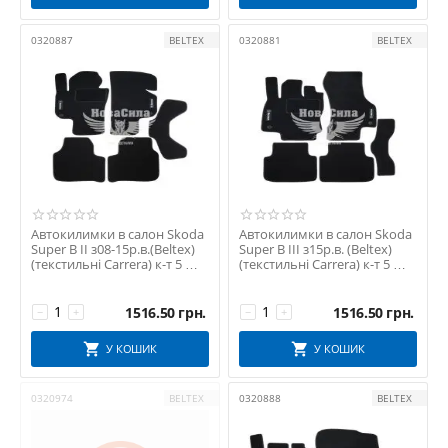
0320887
BELTEX
0320881
BELTEX
Автокилимки в салон Skoda
Автокилимки в салон Skoda
Super B II з08-15р.в.(Beltex)
Super B III з15р.в. (Beltex)
(текстильні Carrera) к-т 5 шт.
(текстильні Carrera) к-т 5 шт.
...
ч...
1516.50
грн.
1516.50
грн.
−
+
−
+
У КОШИК
У КОШИК
0320974
BELTEX
0320888
BELTEX