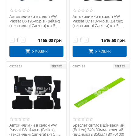
Автокилимки в салон VW
Автокилимки в салон VW
Passat B5 з96-05р.в. (Beltex)
Passat B7 з10-14р.в. (Beltex)
(текстильні Carrera) к-т 5 шт.
(текстильні Carrera) к-т 5 шт.
чорні
чор...
1155.00
грн.
1516.50
грн.
−
+
−
+
У КОШИК
У КОШИК
0320891
BELTEX
0307428
BELTEX
Автокилимки в салон VW
Браслет світловідбиваючий
Passat B8 з14р.в. (Beltex)
(Beltex) 340х30мм. зелений
(текстильні Carrera) к-т 5 шт.
(видимість 350м.) (BX70100)