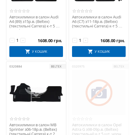
Автокилимки в салон Audi
Автокилимки в салон Audi
A4 (B9) з15р.в. (Beltex)
A6 (C7) з11-18р.в. (Beltex)
(текстильні Carrera) к-т 5 шт.
(текстильні Carrera) к-т 5 шт.
чорні ...
чор...
1608.00
грн.
1608.00
грн.
−
+
−
+
У КОШИК
У КОШИК
0320884
BELTEX
0320975
BELTEX
Автокилимки в салон MB
Автокилимки в салон Opel
Sprinter з06-18р.в. (Beltex)
Astra G з98-09р.в. (Beltex)
(текстильні Carrera) к-т 2 шт.
(текстильні) к-т 5 шт. чорні