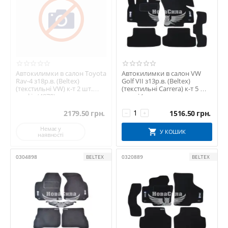
Автокилимки в салон Toyota
Автокилимки в салон VW
Rav-4 з18р.в. (Beltex)
Golf VII з13р.в. (Beltex)
(текстильні VW) к-т 2 шт.
(текстильні Carrera) к-т 5 шт.
графіт (4870)
чорні (...
2179.50
грн.
1516.50
грн.
−
+
Немає у
У КОШИК
наявності
0304898
BELTEX
0320889
BELTEX