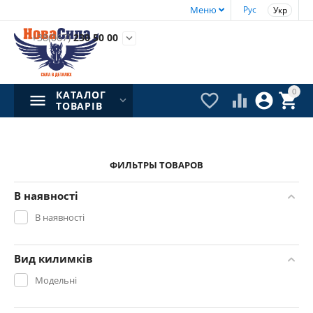
Меню
Рус
Укр
+38(067)
230 50 00

0
КАТАЛОГ




ТОВАРІВ
ФИЛЬТРЫ ТОВАРОВ
В наявності
В наявності
Вид килимків
Модельні