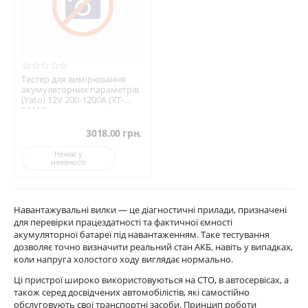
Тестер для вимірювання
акумуляторних параметрів
(Yato) 12V 200-1200A (YT-
83113)
3018.00
грн.
Немає у
наявності
Навантажувальні вилки — це діагностичні прилади, призначені
для перевірки працездатності та фактичної ємності
акумуляторної батареї під навантаженням. Таке тестування
дозволяє точно визначити реальний стан АКБ, навіть у випадках,
коли напруга холостого ходу виглядає нормально.
Ці пристрої широко використовуються на СТО, в автосервісах, а
також серед досвідчених автомобілістів, які самостійно
обслуговують свої транспортні засоби. Принцип роботи