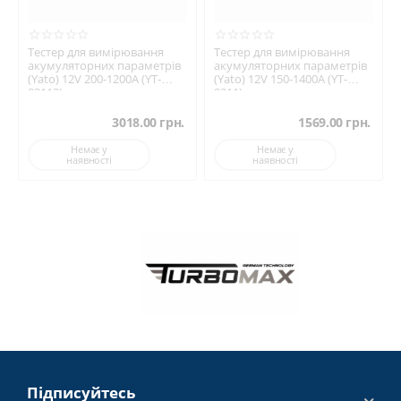
Тестер для вимірювання
Тестер для вимірювання
акумуляторних параметрів
акумуляторних параметрів
(Yato) 12V 200-1200A (YT-
(Yato) 12V 150-1400A (YT-
83113)
8311)
3018.00
грн.
1569.00
грн.
Немає у
Немає у
наявності
наявності
Підписуйтесь