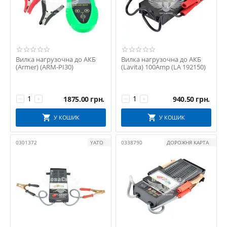
Вилка нагрузочна до АКБ
Вилка нагрузочна до АКБ
(Armer) (ARM-PI30)
(Lavita) 100Amp (LA 192150)
1875.00
грн.
940.50
грн.
−
+
−
+
У КОШИК
У КОШИК
0301372
YATO
0338790
ДОРОЖНЯ КАРТА