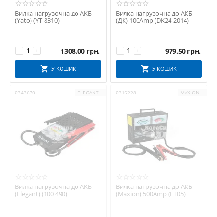
Вилка нагрузочна до АКБ
Вилка нагрузочна до АКБ
(Yato) (YT-8310)
(ДК) 100Amp (DK24-2014)
1308.00
грн.
979.50
грн.
−
+
−
+
У КОШИК
У КОШИК
0343670
ELEGANT
0315228
MAXION
Вилка нагрузочна до АКБ
Вилка нагрузочна до АКБ
(Elegant) (100 490)
(Maxion) 500Amp (LT05)