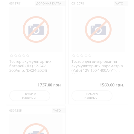
0319781
ДОРОЖНЯ КАРТА
0312078
YATO
Тестер акумуляторних
Тестер для вимірювання
батарей (ДК) 12-24V.
акумуляторних параметрів
200Amp. (DK24-2024)
(Yato) 12V 150-1400A (YT-
8311)
1737.00
грн.
1569.00
грн.
Немає у
Немає у
наявності
наявності
0307285
YATO