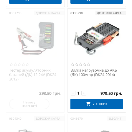
0301795
ДОРОЖНЯ КАРТА
0338790
ДОРОЖНЯ КАРТА
Тестер акумуляторних
Вилка нагрузочна до АКБ
батарей (ДК) 12-24V (DK24-
(ДК) 100Amp (DK24-2014)
2012)
298.50
грн.
979.50
грн.
−
+
Немає у
У КОШИК
наявності
0304340
ДОРОЖНЯ КАРТА
0343670
ELEGANT