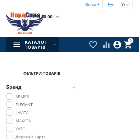
Меню
Рус
Укр
+38(067)
230 50 00

0
КАТАЛОГ




ТОВАРІВ
ФІЛЬТРИ ТОВАРІВ
Бренд
ARMER
ELEGANT
LAVITA
MAXION
YATO
Дорожня Карта