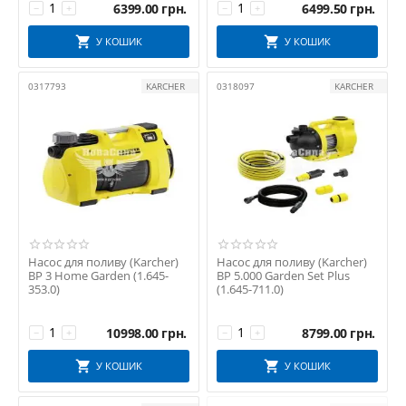
6399.00
грн.
6499.50
грн.
−
+
−
+
У КОШИК
У КОШИК
0317793
KARCHER
0318097
KARCHER
Насос для поливу (Karcher)
Насос для поливу (Karcher)
BP 3 Home Garden (1.645-
BP 5.000 Garden Set Plus
353.0)
(1.645-711.0)
10998.00
грн.
8799.00
грн.
−
+
−
+
У КОШИК
У КОШИК