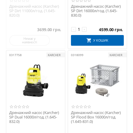
Дренажний насос (Karcher)
Дренажний насос (Karcher)
SP Dirt 11000л/год. (1.645-
SP Dirt 16000л/год. (1.645-
Вхідні фільтри
820.0)
830.0)
Комплекти для поливу
3699.00
грн.
4599.00
грн.
−
+
Насоси з розширеними наборами (Set Plus, Flood Box)
Немає у
У КОШИК
наявності
Переваги насосів KARCHER:
0317758
KARCHER
0318099
KARCHER
Висока продуктивність і надійність
Енергоефективність і захист від сухого ходу
Зручність у встановленні та транспортуванні
Моделі з різними режимами роботи — автоматичні, ручні,
комбіновані
Підходять для побутового і господарського застосування
Дренажний насос (Karcher)
Дренажний насос (Karcher)
SP Dual 16000л/год. (1.645-
SP Flood Box 16000л/год.
832.0)
(1.645-831.0)
KARCHER — перевірені рішення для водних задач у
вашому домі та на подвір’ї.