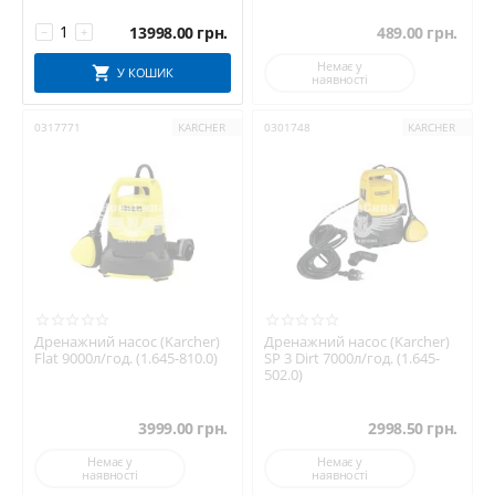
13998.00
грн.
489.00
грн.
−
+
Немає у
У КОШИК
наявності
0317771
KARCHER
0301748
KARCHER
Дренажний насос (Karcher)
Дренажний насос (Karcher)
Flat 9000л/год. (1.645-810.0)
SP 3 Dirt 7000л/год. (1.645-
502.0)
3999.00
грн.
2998.50
грн.
Немає у
Немає у
наявності
наявності