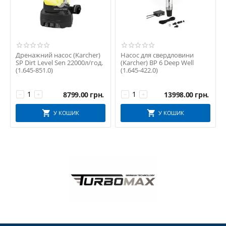
Дренажний насос (Karcher)
Насос для свердловини
SP Dirt Level Sen 22000л/год.
(Karcher) BP 6 Deep Well
(1.645-851.0)
(1.645-422.0)
8799.00
грн.
13998.00
грн.
−
+
−
+
У КОШИК
У КОШИК