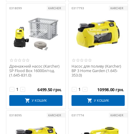
0318099
KARCHER
0317793
KARCHER
Дренажний насос (Karcher)
Насос для поливу (Karcher)
SP Flood Box 16000л/год.
BP 3 Home Garden (1.645-
(1.645-831.0)
353.0)
6499.50
грн.
10998.00
грн.
−
+
−
+
У КОШИК
У КОШИК
0318095
KARCHER
0317774
KARCHER