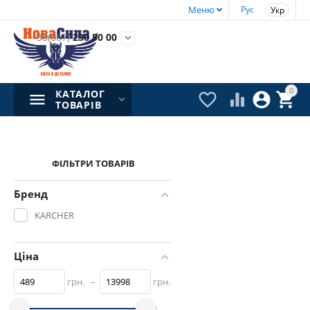
Меню
Рус
Укр
+38(067)
230 50 00

0
КАТАЛОГ




ТОВАРІВ
ФІЛЬТРИ ТОВАРІВ
Бренд
KARCHER
Ціна
грн.
–
грн.