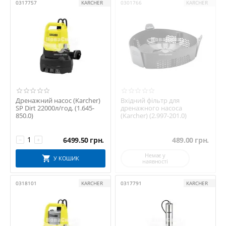
0317757
KARCHER
0301766
KARCHER
Дренажний насос (Karcher)
Вхідний фільтр для
SP Dirt 22000л/год. (1.645-
дренажного насоса
850.0)
(Karcher) (2.997-201.0)
6499.50
грн.
489.00
грн.
−
+
Немає у
У КОШИК
наявності
0318101
KARCHER
0317791
KARCHER