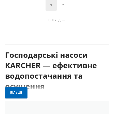
1
2
ВПЕРЕД
Господарські насоси
KARCHER — ефективне
водопостачання та
осушення
БІЛЬШЕ
У цій категорії зібрано широкий асортимент господарських
насосів KARCHER для різних задач: перекачування води, поливу,
осушення підвалів, відкачування дощової чи дренажної води. Всі
моделі вирізняються високою продуктивністю, довговічністю та