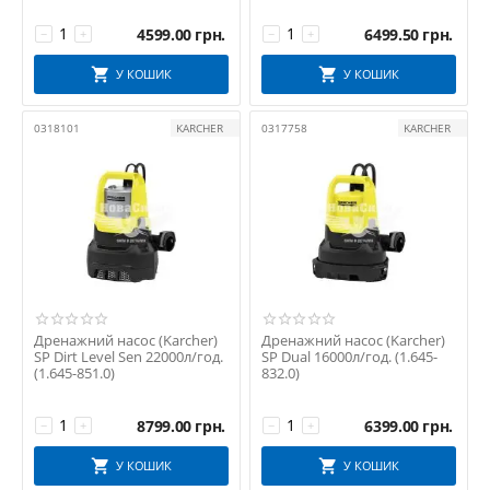
4599.00
грн.
6499.50
грн.
−
+
−
+
У КОШИК
У КОШИК
0318101
KARCHER
0317758
KARCHER
Дренажний насос (Karcher)
Дренажний насос (Karcher)
SP Dirt Level Sen 22000л/год.
SP Dual 16000л/год. (1.645-
(1.645-851.0)
832.0)
8799.00
грн.
6399.00
грн.
−
+
−
+
У КОШИК
У КОШИК