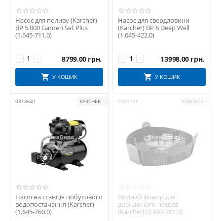
Насос для поливу (Karcher)
Насос для свердловини
BP 5.000 Garden Set Plus
(Karcher) BP 6 Deep Well
(1.645-711.0)
(1.645-422.0)
8799.00
грн.
13998.00
грн.
−
+
−
+
У КОШИК
У КОШИК
0318641
KARCHER
0301766
KARCHER
Насосна станція побутового
Вхідний фільтр для
водопостачання (Karcher)
дренажного насоса
(1.645-760.0)
(Karcher) (2.997-201.0)