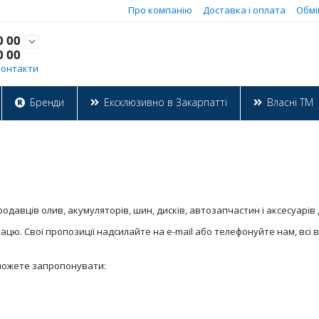
Про компанію
Доставка і оплата
Обмі
0 00

0 00
Контакти
Бренди
Ексклюзивно в Закарпатті
Власні ТМ
одавців олив, акумуляторів, шин, дисків, автозапчастин і аксесуарів
ацю. Свої пропозиції надсилайте на e-mail або телефонуйте нам, всі 
 зможете запропонувати: