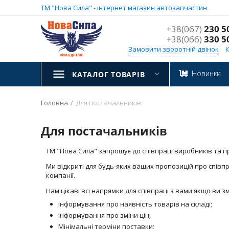
ТМ "Нова Сила" - інтернет магазин автозапчастин
+38(067)
230 5
+38(066)
330 5
Замовити зворотній двінок
Новинки
КАТАЛОГ ТОВАРІВ
Головна
/
Для постачальників
Для постачальників
ТМ "Нова Сила" запрошує до співпраці виробників та пр
Ми відкриті для будь-яких ваших пропозицій про співпр
компанії.
Нам цікаві всі напрямки для співпраці з вами якщо ви
Інформування про наявність товарів на складі;
Інформування про зміни цін;
Мінімальні терміни поставки;