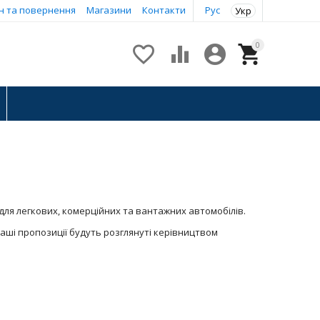
н та повернення
Магазини
Контакти
Рус
Укр
0




 для легкових, комерційних та вантажних автомобілів.
ваші пропозиції будуть розглянуті керівництвом