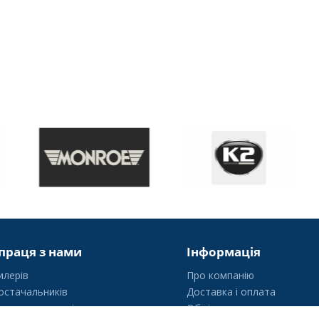
праця з нами
Інформація
илерів
Про компанію
остачальників
Доставка і оплата
уртових покупців
Обмін та повернення