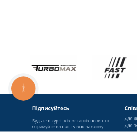
КНОПКА
ЗВ'ЯЗКУ
Підписуйтесь
Спів
Для д
Будьте в курсі всіх останніх новин та
Для п
отримуйте на пошту всю важливу
інформацію.
Для г