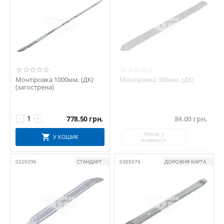
Монтіровка 1000мм. (ДК)
Монтіровка 300мм. (ДК)
(загострена)
778.50
грн.
84.00
грн.
−
+
Немає у
У КОШИК
наявності
0320296
СТАНДАРТ
0305074
ДОРОЖНЯ КАРТА