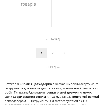
товарів
НАЗАД
1
2
3
ВПЕРЕД
Категорія
«Ломи і цвяходери»
включає широкий асортимент
інструментів для важких демонтажних, монтажних і ремонтних
робіт. Тут ви знайдете
монтіровки різної довжини
,
ломи
,
цвяходери з загостреним кінцем
, а також
монтажні важелі
з гвоздодером — інструменти, які застосовуються в СТО,