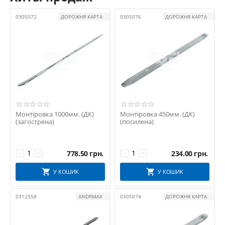
сильному навантаженні
.
0305072
ДОРОЖНЯ КАРТА
0305076
ДОРОЖНЯ КАРТА
Обираючи лом чи монтіровку у нас, ви отримуєте
надійний
інструмент
, перевірений у професійному використанні.
Замовлення можна оформити онлайн, з доставкою по Україні.
Монтіровка 1000мм. (ДК)
Монтіровка 450мм. (ДК)
(загострена)
(посилена)
778.50
грн.
234.00
грн.
−
+
−
+
У КОШИК
У КОШИК
0312558
ANDRMAX
0305074
ДОРОЖНЯ КАРТА