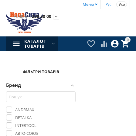
Меню
Рус
Укр
+38(067)
230 50 00

0
КАТАЛОГ




ТОВАРІВ
ФІЛЬТРИ ТОВАРІВ
Бренд
ANDRMAX
DETALKA
INTERTOOL
АВТО-СОЮЗ