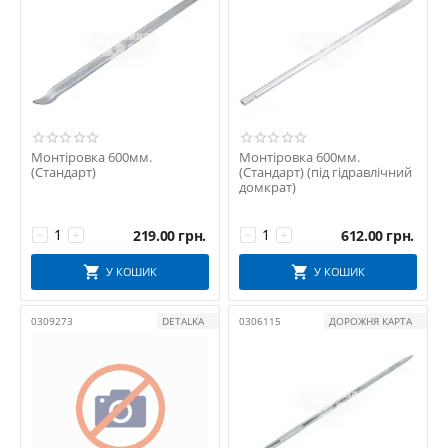
Монтіровка 600мм.
Монтіровка 600мм.
(Стандарт)
(Стандарт) (під гідравлічний
домкрат)
219.00
грн.
612.00
грн.
−
+
−
+
У КОШИК
У КОШИК
0309273
DETALKA
0306115
ДОРОЖНЯ КАРТА