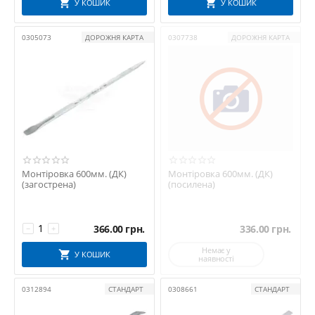
У КОШИК
У КОШИК
0305073
ДОРОЖНЯ КАРТА
0307738
ДОРОЖНЯ КАРТА
Монтіровка 600мм. (ДК)
Монтіровка 600мм. (ДК)
(загострена)
(посилена)
366.00
грн.
336.00
грн.
−
+
Немає у
У КОШИК
наявності
0312894
СТАНДАРТ
0308661
СТАНДАРТ