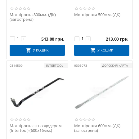
Монтіровка 800мм. (ДК)
Монтіровка 500мм. (ДК)
(загострена)
513.00
грн.
213.00
грн.
−
+
−
+
У КОШИК
У КОШИК
0314500
INTERTOOL
0305073
ДОРОЖНЯ КАРТА
Монтіровка з гвоздодером
Монтіровка 600мм. (ДК)
(Intertool) (600х16мм.)
(загострена)