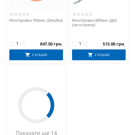
Монтіровка 760мм. (Detalka)
Монтіровка 800мм. (ДК)
(загострена)
847.50
грн.
513.00
грн.
−
+
−
+
У КОШИК
У КОШИК
Показати ще 14