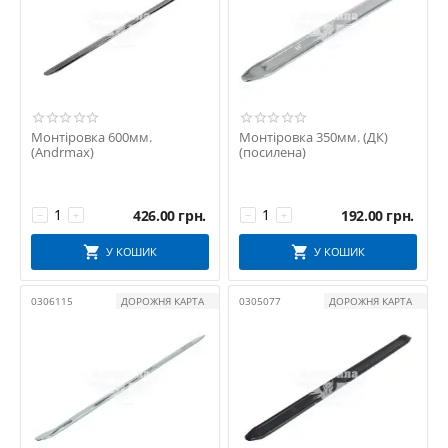
Монтіровка 600мм.
Монтіровка 350мм. (ДК)
(Andrmax)
(посилена)
426.00
грн.
192.00
грн.
−
+
−
+
У КОШИК
У КОШИК
0306115
ДОРОЖНЯ КАРТА
0305077
ДОРОЖНЯ КАРТА