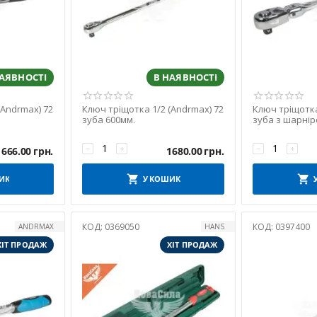
НАЯВНОСТІ
В НАЯВНОСТІ
(Andrmax) 72
Ключ тріщотка 1/2 (Andrmax) 72
Ключ тріщотка
зуба 600мм.
зуба з шарні
−
+
−
+
666.00
грн.
1680.00
грн.
ИК
У КОШИК
КОД:
0369050
КОД:
0397400
ANDRMAX
HANS
ХІТ ПРОДАЖ
ХІТ ПРОДАЖ