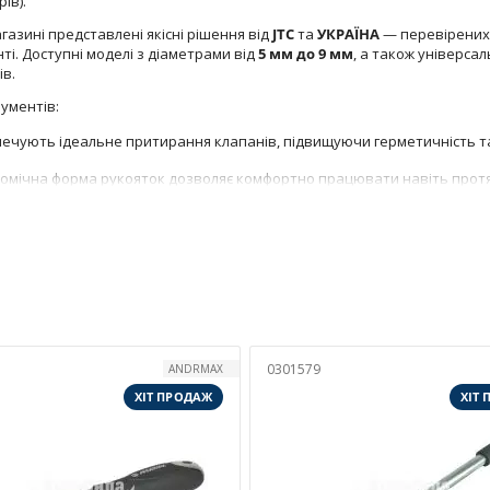
ів).
азині представлені якісні рішення від
JTC
та
УКРАЇНА
— перевірених 
ті. Доступні моделі з діаметрами від
5 мм до 9 мм
, а також універса
ів.
ументів:
ечують ідеальне притирання клапанів, підвищуючи герметичність та
омічна форма рукояток дозволяє комфортно працювати навіть протя
влені з довговічних матеріалів, стійких до зносу і впливу мастил.
 підходять як для легкових авто, так і для комерційного транспорту.
тирання клапанів можна з доставкою по всій Україні. Ми забезпечу
товару, а також привабливі ціни й регулярні акції.
онту — обирайте спеціалізований інструмент, який працює точно, до
!
0301579
ANDRMAX
ХІТ ПРОДАЖ
ХІТ