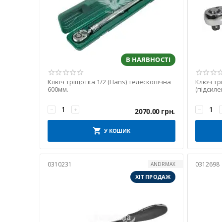
В НАЯВНОСТІ
Ключ тріщотка 1/2 (Hans) телескопічна
Ключ трі
600мм.
(підсиле
−
+
−
2070.00
грн.
У КОШИК
0310231
0312698
ANDRMAX
ХІТ ПРОДАЖ