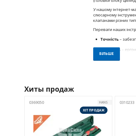
(головки блоку циліндр
У нашому інтернет-маг
слюсарному інструмен
клапанами різних тип
Переваги наших інстр
Точність
– забезп
Зручність
– ергон
БІЛЬШЕ
Міцність
– вигото
Різноманітність
–
Купити ключі для при
підтримку при виборі 
Хиты продаж
Підвищіть якість рем
клапанів прямо зараз
0369050
0310233
HANS
ХІТ ПРОДАЖ