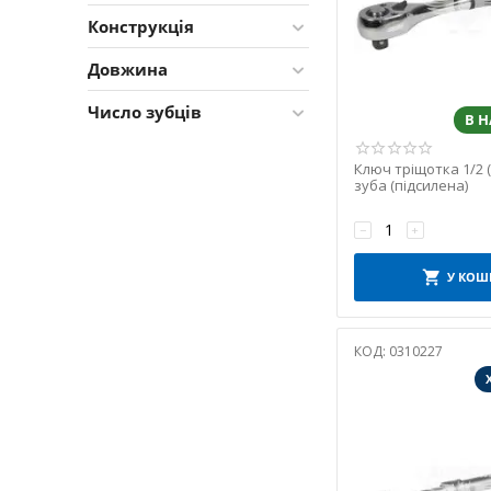
Конструкція
Довжина
Число зубців
В 
Ключ тріщотка 1/2 
зуба (підсилена)
−
+
У КОШ
КОД:
0310227