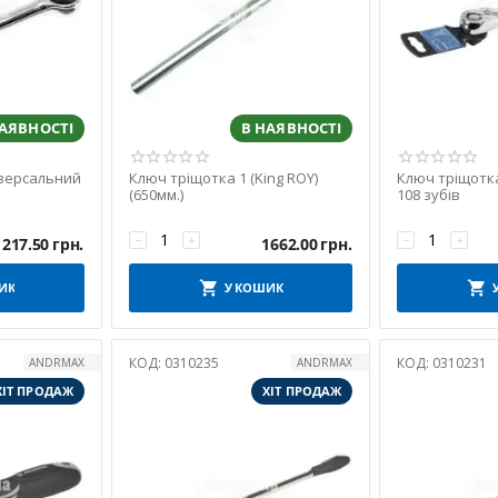
НАЯВНОСТІ
В НАЯВНОСТІ
версальний
Ключ тріщотка 1 (King ROY)
Ключ тріщотка
(650мм.)
108 зубів
−
+
−
+
217.50
грн.
1662.00
грн.
ИК
У КОШИК
КОД:
0310235
КОД:
0310231
ANDRMAX
ANDRMAX
ХІТ ПРОДАЖ
ХІТ ПРОДАЖ