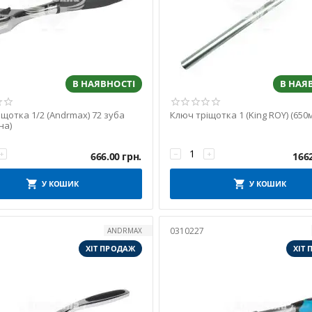
В НАЯВНОСТІ
В НАЯ
щотка 1/2 (Andrmax) 72 зуба
Ключ тріщотка 1 (King ROY) (650м
на)
+
−
+
666.00
грн.
166
У КОШИК
У КОШИК
0310227
ANDRMAX
ХІТ ПРОДАЖ
ХІТ