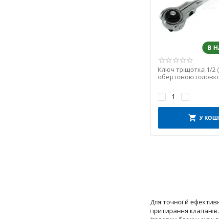
В 
Ключ тріщотка 1/2 (I
обертовою головко
−
+
У КОШ
Для точної й ефективн
притирання клапанів.