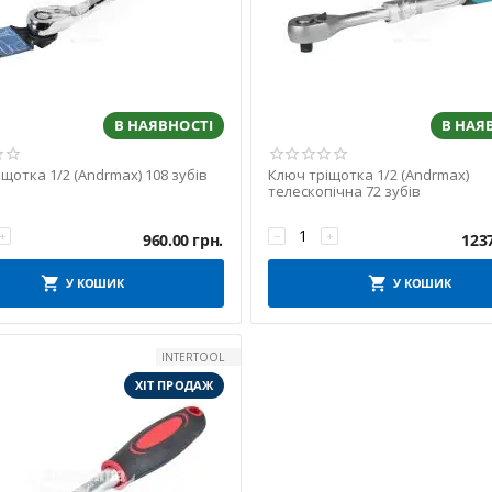
В НАЯВНОСТІ
В НАЯ
щотка 1/2 (Andrmax) 108 зубів
Ключ тріщотка 1/2 (Andrmax)
телескопічна 72 зубів
+
−
+
960.00
грн.
123
У КОШИК
У КОШИК
INTERTOOL
ХІТ ПРОДАЖ