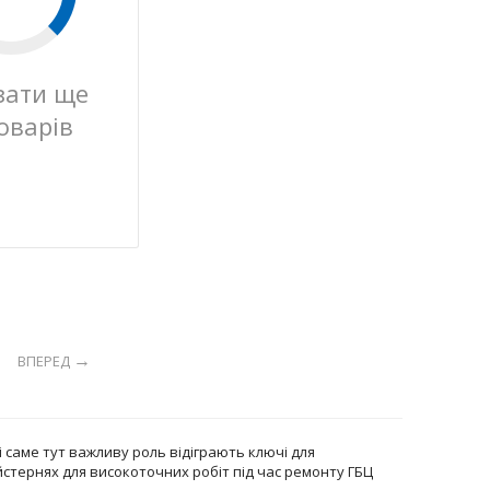
зати ще
оварів
ВПЕРЕД
і саме тут важливу роль відіграють ключі для
йстернях для високоточних робіт під час ремонту ГБЦ