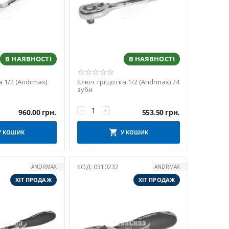
В НАЯВНОСТІ
В НАЯВНОСТІ
 1/2 (Andrmax)
Ключ тріщотка 1/2 (Andrmax) 24
зуби
−
+
960.00
грн.
553.50
грн.
У КОШИК
У КОШИК
КОД:
0310232
ANDRMAX
ANDRMAX
ХІТ ПРОДАЖ
ХІТ ПРОДАЖ