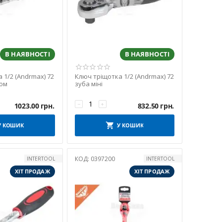
В НАЯВНОСТІ
В НАЯВНОСТІ
 1/2 (Andrmax) 72
Ключ тріщотка 1/2 (Andrmax) 72
ром
зуба міні
−
+
1023.00
грн.
832.50
грн.
У КОШИК
У КОШИК
КОД:
0397200
INTERTOOL
INTERTOOL
ХІТ ПРОДАЖ
ХІТ ПРОДАЖ