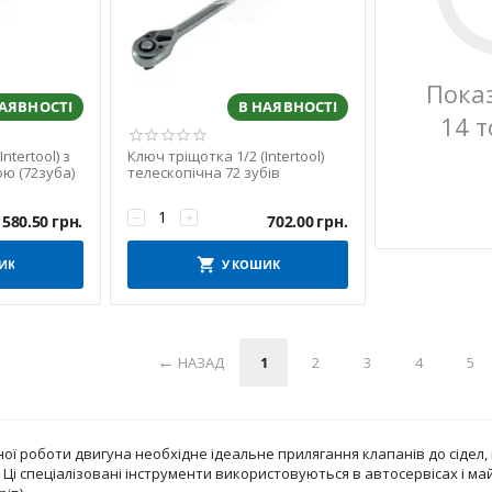
Пока
НАЯВНОСТІ
В НАЯВНОСТІ
14 т
ntertool) з
Ключ тріщотка 1/2 (Intertool)
ю (72зуба)
телескопічна 72 зубів
−
+
580.50
грн.
702.00
грн.
ИК
У КОШИК
НАЗАД
1
2
3
4
5
ої роботи двигуна необхідне ідеальне прилягання клапанів до сідел, 
 Ці спеціалізовані інструменти використовуються в автосервісах і ма