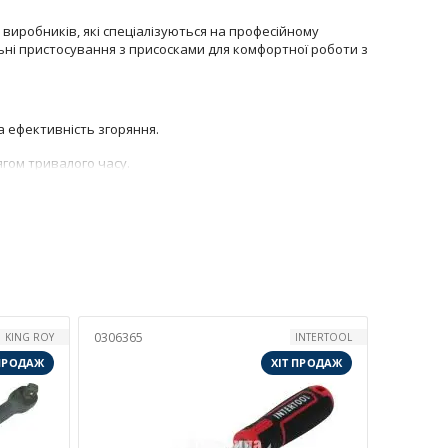
виробників, які спеціалізуються на професійному
льні пристосування з присосками для комфортної роботи з
 ефективність згоряння.
гом тривалого часу.
ємо швидке опрацювання замовлень, професійну
вго та безвідмовно. Замовляйте ключі для притирання
0306365
KING ROY
INTERTOOL
 ПРОДАЖ
ХІТ ПРОДАЖ