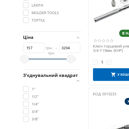
LAVITA
MOLDER TOOLS
TOPTUL
YATO
В 
КНР
Ціна
Ключ торцевий уні
грн.
–
3/4 7-19мм. (КНР)
грн.
−
+
З'єднувальний квадрат
У КОШ
1''
КОД:
0310233
1/2''
1/4''
3/4''
3/8''