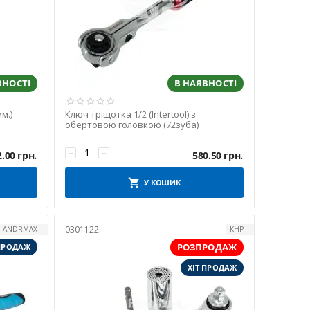
ВНОСТІ
В НАЯВНОСТІ
м.)
Ключ тріщотка 1/2 (Intertool) з
обертовою головкою (72зуба)
−
+
2.00
грн.
580.50
грн.
У КОШИК
0301122
ANDRMAX
КНР
РОЗПРОДАЖ
 ПРОДАЖ
ХІТ ПРОДАЖ