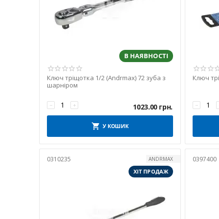
В НАЯВНОСТІ
Ключ тріщотка 1/2 (Andrmax) 72 зуба з
Ключ трі
шарніром
−
+
−
1023.00
грн.
У КОШИК
0310235
0397400
ANDRMAX
ХІТ ПРОДАЖ