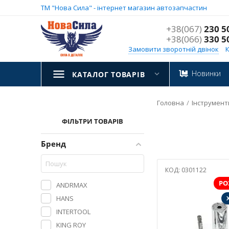
ТМ "Нова Сила" - інтернет магазин автозапчастин
+38(067)
230 5
+38(066)
330 5
Замовити зворотній двінок
Новинки
КАТАЛОГ ТОВАРІВ
Головна
/
Інструмент
ФІЛЬТРИ ТОВАРІВ
Бренд
КОД:
0301122
РО
ANDRMAX
HANS
INTERTOOL
KING ROY