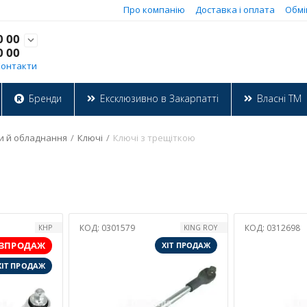
Про компанію
Доставка і оплата
Обмі
0 00

0 00
Контакти
Бренди
Ексклюзивно в Закарпатті
Власні ТМ
и й обладнання
/
Ключі
/
Ключі з трещіткою
КОД:
0301579
КОД:
0312698
КНР
KING ROY
ЗПРОДАЖ
ХІТ ПРОДАЖ
ХІТ ПРОДАЖ