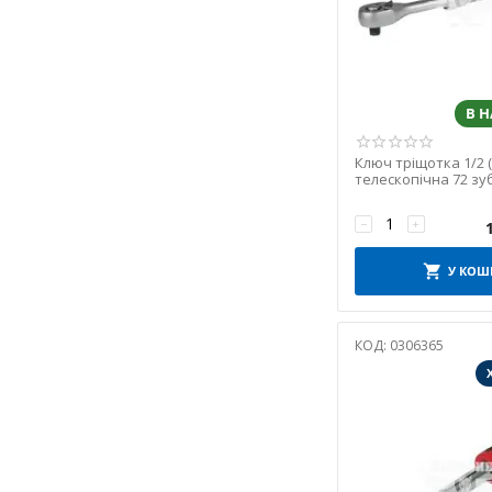
В 
Ключ тріщотка 1/2 
телескопічна 72 зу
−
+
У КОШ
КОД:
0306365