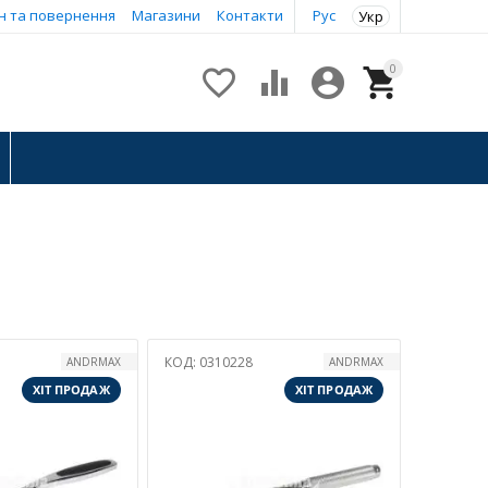
н та повернення
Магазини
Контакти
Рус
Укр
0




КОД:
0310228
ANDRMAX
ANDRMAX
ХІТ ПРОДАЖ
ХІТ ПРОДАЖ