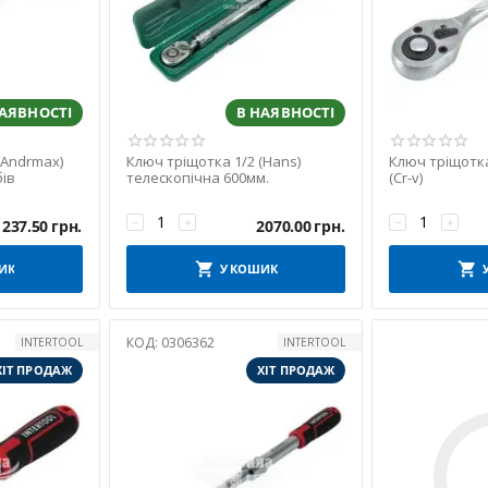
НАЯВНОСТІ
В НАЯВНОСТІ
(Andrmax)
Ключ тріщотка 1/2 (Hans)
Ключ тріщотка 
бів
телескопічна 600мм.
(Cr-v)
−
+
−
+
1237.50
грн.
2070.00
грн.
ИК
У КОШИК
КОД:
0306362
INTERTOOL
INTERTOOL
ХІТ ПРОДАЖ
ХІТ ПРОДАЖ