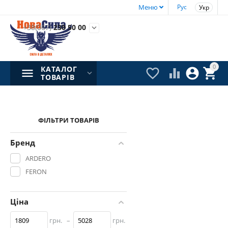
Меню
Рус
Укр
+38(067)
230 50 00

0
КАТАЛОГ




ТОВАРІВ
ФІЛЬТРИ ТОВАРІВ
Бренд
ARDERO
FERON
Ціна
грн.
–
грн.