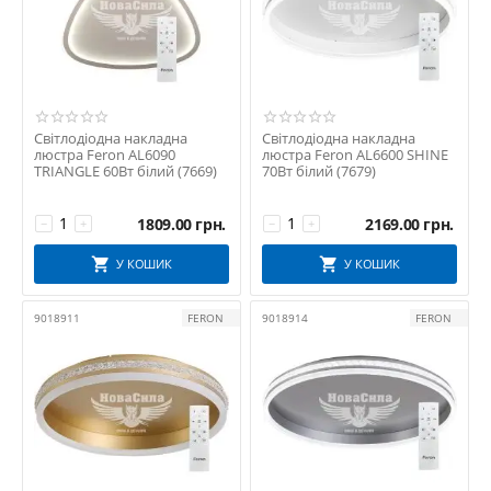
Світлодіодна накладна
Світлодіодна накладна
люстра Feron AL6090
люстра Feron AL6600 SHINE
TRIANGLE 60Вт білий (7669)
70Вт білий (7679)
1809.00
грн.
2169.00
грн.
−
+
−
+
У КОШИК
У КОШИК
9018911
FERON
9018914
FERON