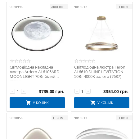
9020996
ARDERO
9018912
FERON
Світлодіодна накладна
Світлодіодна люстра Feron
люстра Ardero AL6105ARD
AL6610 SHINE LEVITATION
MOONLIGHT 70Вт білий
50Вт 4000K золото (7687)
(8103)
3735.00
грн.
3354.00
грн.
−
+
−
+
У КОШИК
У КОШИК
9020058
FERON
9018913
FERON