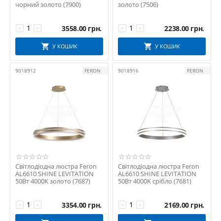
чорний золото (7900)
золото (7506)
3558.00
грн.
2238.00
грн.
−
+
−
+
У КОШИК
У КОШИК
9018912
FERON
9018916
FERON
Світлодіодна люстра Feron
Світлодіодна люстра Feron
AL6610 SHINE LEVITATION
AL6610 SHINE LEVITATION
50Вт 4000K золото (7687)
50Вт 4000K срібло (7681)
3354.00
грн.
2169.00
грн.
−
+
−
+