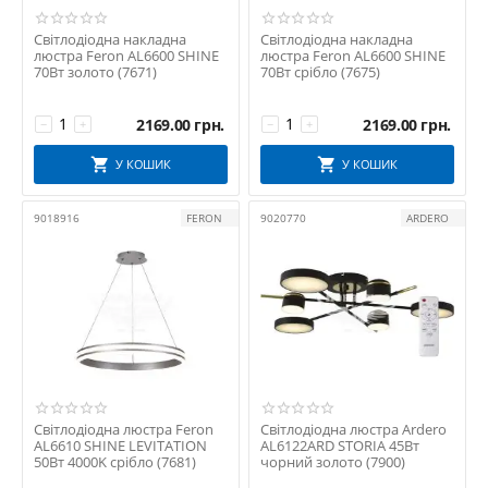
Світлодіодна накладна
Світлодіодна накладна
люстра Feron AL6600 SHINE
люстра Feron AL6600 SHINE
70Вт золото (7671)
70Вт срібло (7675)
2169.00
грн.
2169.00
грн.
−
+
−
+
У КОШИК
У КОШИК
9018916
FERON
9020770
ARDERO
Світлодіодна люстра Feron
Світлодіодна люстра Ardero
AL6610 SHINE LEVITATION
AL6122ARD STORIA 45Вт
50Вт 4000K срібло (7681)
чорний золото (7900)