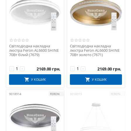
Світлодіодна накладна
Світлодіодна накладна
люстра Feron AL6600 SHINE
люстра Feron AL6600 SHINE
70Вт білий (7679)
70Вт золото (7671)
2169.00
грн.
2169.00
грн.
−
+
−
+
У КОШИК
У КОШИК
9018914
FERON
9018915
FERON