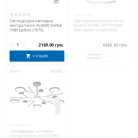
Світлодіодна накладна
Світлодіодна люстра Feron
люстра Feron AL6600 SHINE
AL6610 SHINE LEVITATION
70Вт срібло (7675)
50Вт 4000K білий (7691)
2169.00
грн.
4456.50
грн.
−
+
Немає у
У КОШИК
наявності
9020771
ARDERO
Світлодіодна накладна
люстра Ardero AL6121ARD