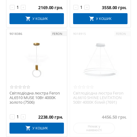
2169.00
грн.
3558.00
грн.
−
+
−
+
У КОШИК
У КОШИК
9018386
FERON
9018915
FERON
Світлодіодна люстра Feron
Світлодіодна люстра Feron
AL6510 MUSE 10Вт 4000K
AL6610 SHINE LEVITATION
золото (7506)
50Вт 4000K білий (7691)
2238.00
грн.
4456.50
грн.
−
+
Немає у
У КОШИК
наявності