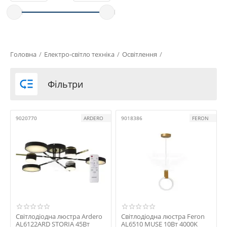
Головна
/
Електро-світло техніка
/
Освітлення
/

Фільтри
9020770
ARDERO
9018386
FERON
Світлодіодна люстра Ardero
Світлодіодна люстра Feron
AL6122ARD STORIA 45Вт
AL6510 MUSE 10Вт 4000K