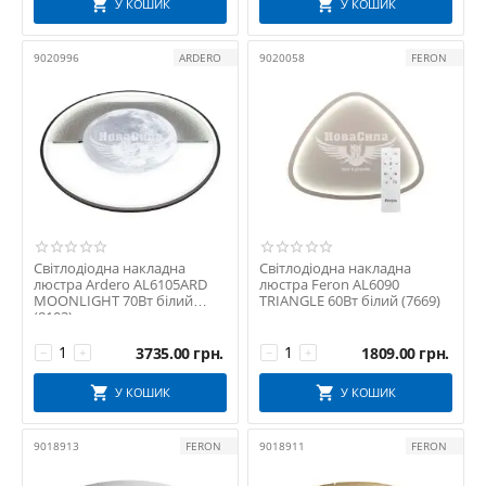
У КОШИК
У КОШИК
9020996
ARDERO
9020058
FERON
Світлодіодна накладна
Світлодіодна накладна
люстра Ardero AL6105ARD
люстра Feron AL6090
MOONLIGHT 70Вт білий
TRIANGLE 60Вт білий (7669)
(8103)
3735.00
грн.
1809.00
грн.
−
+
−
+
У КОШИК
У КОШИК
9018913
FERON
9018911
FERON