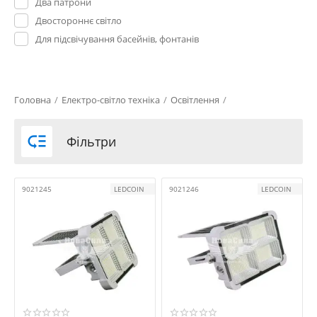
Два патрони
Двостороннє світло
Для підсвічування басейнів, фонтанів
Матовий комбінований корпус
Матовий корпус
Пило-вологозахищений
Головна
/
Електро-світло техніка
/
Освітлення
/
Пульт дистанційного керування
Регулювання напрямку світлового променя

Фільтри
Світильник для підсвічування сходів
Сонячна панель
9021245
LEDCOIN
9021246
LEDCOIN