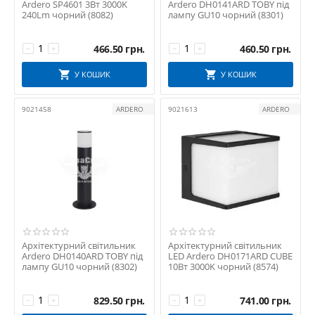
Ardero SP4601 3Вт 3000K
Ardero DH0141ARD TOBY під
240Lm чорний (8082)
лампу GU10 чорний (8301)
466.50
грн.
460.50
грн.
−
+
−
+
У КОШИК
У КОШИК
9021458
ARDERO
9021613
ARDERO
Архітектурний світильник
Архітектурний світильник
Ardero DH0140ARD TOBY під
LED Ardero DH0171ARD CUBE
лампу GU10 чорний (8302)
10Вт 3000K чорний (8574)
829.50
грн.
741.00
грн.
−
+
−
+