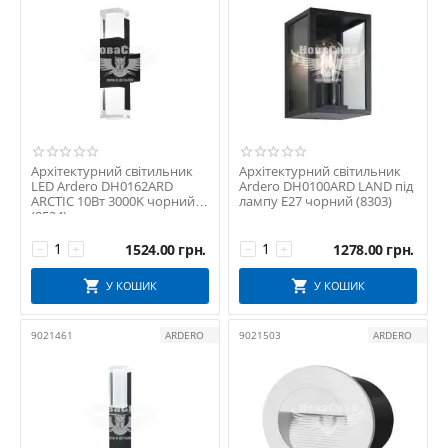
Архітектурний світильник
Архітектурний світильник
LED Ardero DH0162ARD
Ardero DH0100ARD LAND під
ARCTIC 10Вт 3000K чорний
лампу E27 чорний (8303)
(8524)
1524.00
грн.
1278.00
грн.
−
+
−
+
У КОШИК
У КОШИК
9021461
ARDERO
9021503
ARDERO