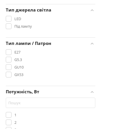
Тип джерела світла
LED
Під лампу
Тип лампи / Патрон
E27
G5.3
GU10
GX53
Потужність, Вт
1
2