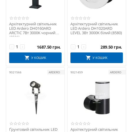
Архітектурний світильник
Архітектурний світильник
LED Ardero DH0160ARD
LED Ardero DH1020ARD
ARCTIC 7Вт 3000K чорний
LEVEL 3Вт 3000K білий (8580)
(8526)
1687.50
грн.
289.50
грн.
−
+
−
+
У КОШИК
У КОШИК
9021566
ARDERO
9021459
ARDERO
Ґрунтовий світильник LED
Архітектурний світильник