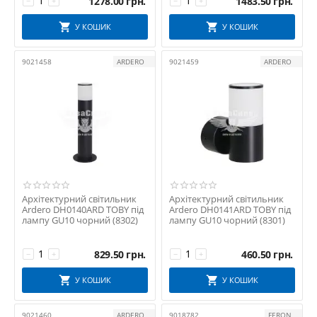
1278.00
грн.
1483.50
грн.
−
+
−
+
У КОШИК
У КОШИК
9021458
ARDERO
9021459
ARDERO
Архітектурний світильник
Архітектурний світильник
Ardero DH0140ARD TOBY під
Ardero DH0141ARD TOBY під
лампу GU10 чорний (8302)
лампу GU10 чорний (8301)
829.50
грн.
460.50
грн.
−
+
−
+
У КОШИК
У КОШИК
9021460
ARDERO
9018782
FERON