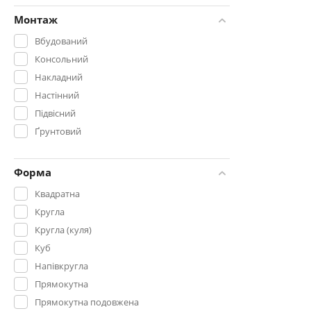
Монтаж
Вбудований
Консольний
Накладний
Настінний
Підвісний
Ґрунтовий
Форма
Квадратна
Кругла
Кругла (куля)
Куб
Напівкругла
Прямокутна
Прямокутна подовжена