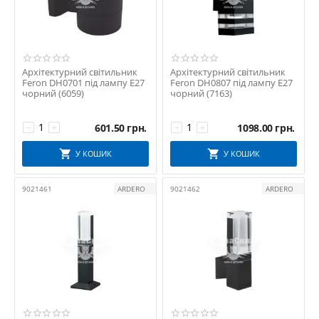
Архітектурний світильник
Архітектурний світильник
Feron DH0701 під лампу Е27
Feron DH0807 під лампу Е27
чорний (6059)
чорний (7163)
601.50
грн.
1098.00
грн.
−
+
−
+
У КОШИК
У КОШИК
9021461
ARDERO
9021462
ARDERO