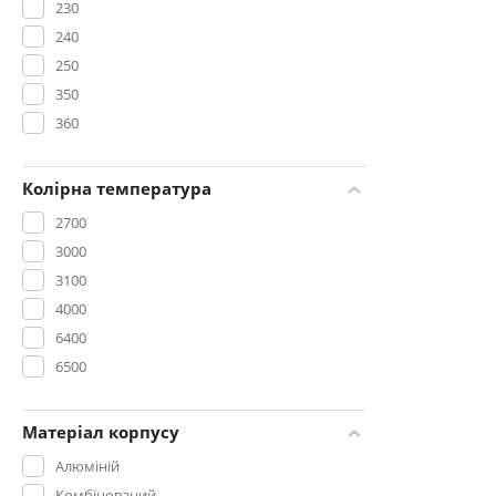
230
240
250
350
360
400
420
Колірна температура
450
2700
630
3000
780
3100
2850
4000
3000
6400
3300
6500
3450
4750
Матеріал корпусу
5000
Алюміній
5750
Комбінований