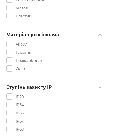
9500
Метал
10000
Пластик
11500
Матеріал розсіювача
Акрил
Пластик
Полікарбонат
Скло
Ступінь захисту IP
IP20
IP54
IP65
IP67
IP68