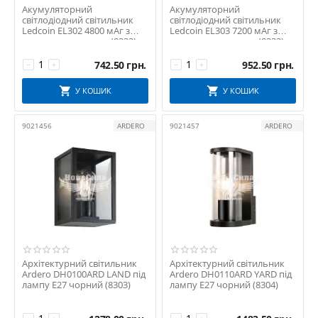
Акумуляторний
Акумуляторний
світлодіодний світильник
світлодіодний світильник
Ledcoin EL302 4800 мАг з
Ledcoin EL303 7200 мАг з
сонячною панеллю (8332)
сонячною панеллю (8333)
742.50
грн.
952.50
грн.
−
+
−
+
У КОШИК
У КОШИК
9021456
ARDERO
9021457
ARDERO
Архітектурний світильник
Архітектурний світильник
Ardero DH0100ARD LAND під
Ardero DH0110ARD YARD під
лампу E27 чорний (8303)
лампу E27 чорний (8304)