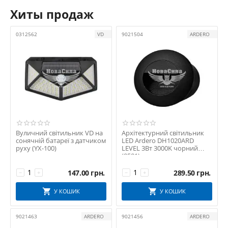
Хиты продаж
0312562
VD
9021504
ARDERO
Вуличний світильник VD на
Архітектурний світильник
сонячній батареї з датчиком
LED Ardero DH1020ARD
руху (YX-100)
LEVEL 3Вт 3000K чорний
(8581)
147.00
грн.
289.50
грн.
−
+
−
+
У КОШИК
У КОШИК
9021463
ARDERO
9021456
ARDERO