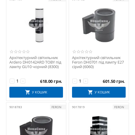
Архітектурний світильник
Архітектурний світильник
Ardero DH0142ARD TOBY під
Feron DH0701 під лампу Е27
лампу GU10 чорний (8300)
сірий (6060)
618.00
грн.
601.50
грн.
−
+
−
+
У КОШИК
У КОШИК
9018783
FERON
9017819
FERON