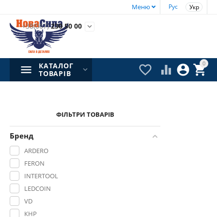
Меню
Рус
Укр
+38(067)
230 50 00

0
КАТАЛОГ




ТОВАРІВ
ФІЛЬТРИ ТОВАРІВ
Бренд
ARDERO
FERON
INTERTOOL
LEDCOIN
VD
КНР