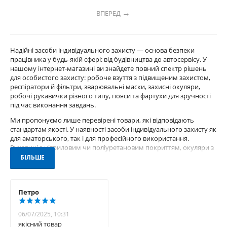
ВПЕРЕД
Надійні засоби індивідуального захисту — основа безпеки
працівника у будь-якій сфері: від будівництва до автосервісу. У
нашому інтернет-магазині ви знайдете повний спектр рішень
для особистого захисту: робоче взуття з підвищеним захистом,
респіратори й фільтри, зварювальні маски, захисні окуляри,
робочі рукавички різного типу, пояси та фартухи для зручності
під час виконання завдань.
Ми пропонуємо лише перевірені товари, які відповідають
стандартам якості. У наявності засоби індивідуального захисту як
для аматорського, так і для професійного використання.
Рукавиці з нітриловим чи поліуретановим покриттям, окуляри з
ударостійкого пластику, маски для зварювання з автоматичним
БІЛЬШЕ
затемненням — усе це доступне в нашому асортименті.
Обирайте засоби захисту, які подовжують життя вашому
обладнанню та зберігають ваше здоров’я. Зручні фільтри для
Петро
підбору потрібного товару, швидка доставка по Україні та
професійна консультація — усе для вашої безпеки та комфорту.
06/07/2025, 10:31
Купити засоби індивідуального захисту онлайн тепер просто і
якісний товар
швидко.