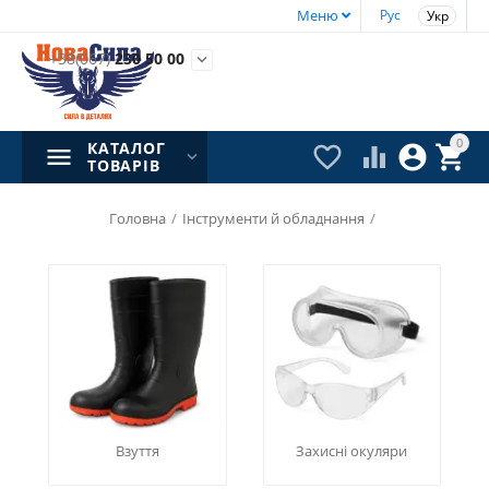
Меню
Рус
Укр
+38(067)
230 50 00

0
КАТАЛОГ




ТОВАРІВ
Головна
/
Інструменти й обладнання
/
Взуття
Захисні окуляри