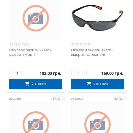
Окуляри захисні (Yato)
Окуляри захисні (Yato)
відкриті жовті
відкриті затемнені
102.00
грн.
159.00
грн.
−
+
−
+
У КОШИК
У КОШИК
0320304
YATO
0315975
YATO