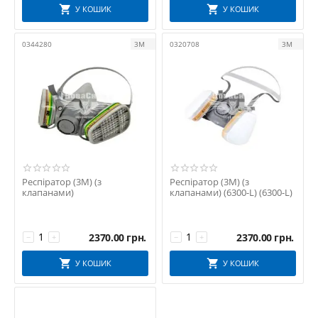
У КОШИК
У КОШИК
0344280
3M
0320708
3M
Респіратор (3M) (з
Респіратор (3M) (з
клапанами)
клапанами) (6300-L) (6300-L)
2370.00
грн.
2370.00
грн.
−
+
−
+
У КОШИК
У КОШИК