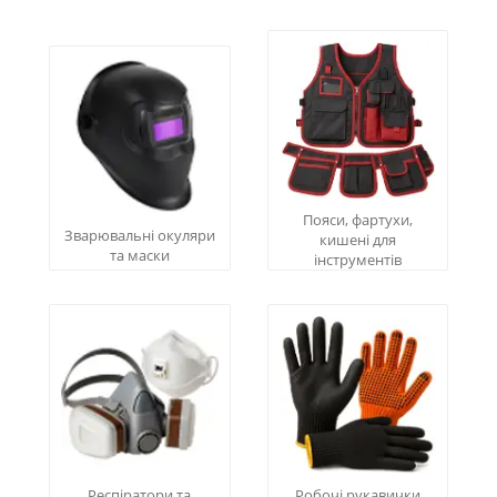
Пояси, фартухи,
Зварювальні окуляри
кишені для
та маски
інструментів
Респіратори та
Робочі рукавички