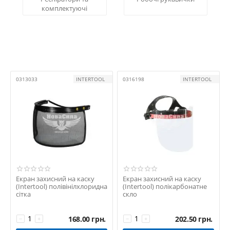
комплектуючі
0313033
INTERTOOL
0316198
INTERTOOL
Екран захисний на каску
Екран захисний на каску
(Intertool) полівінілхлоридна
(Intertool) полікарбонатне
сітка
скло
168.00
грн.
202.50
грн.
−
+
−
+