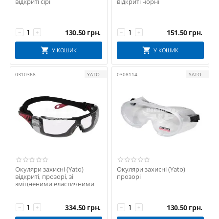
відкриті сірі
відкриті чорні
130.50
грн.
151.50
грн.
−
+
−
+
У КОШИК
У КОШИК
0310368
YATO
0308114
YATO
Окуляри захисні (Yato)
Окуляри захисні (Yato)
відкриті, прозорі, зі
прозорі
зміцненими еластичними
дужками
334.50
грн.
130.50
грн.
−
+
−
+