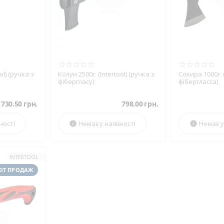
ol) (ручка з
Колун 2500г. (Intertool) (ручка з
Сокира 1000г. 
фібергласу)
фібергласса)
730.50
грн.
798.00
грн.
ності
Немає у наявності
Немає у


INTERTOOL
ХІТ ПРОДАЖ