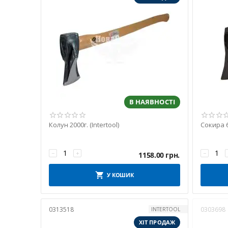
В НАЯВНОСТІ
Колун 2000г. (Intertool)
Сокира 6
−
+
−
1158.00
грн.
У КОШИК
0313518
0303698
INTERTOOL
ХІТ ПРОДАЖ