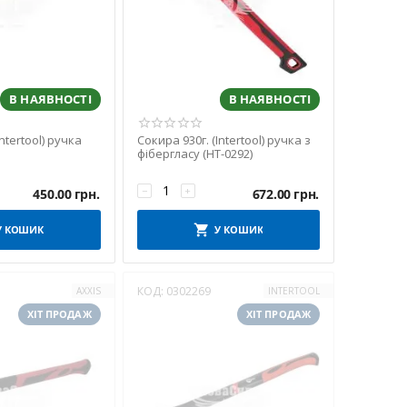
В НАЯВНОСТІ
В НАЯВНОСТІ
ntertool) ручка
Сокира 930г. (Intertool) ручка з
фібергласу (HT-0292)
−
+
450.00
грн.
672.00
грн.
У КОШИК
У КОШИК
КОД:
0302269
AXXIS
INTERTOOL
ХІТ ПРОДАЖ
ХІТ ПРОДАЖ