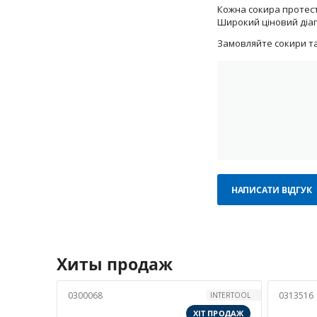
Кожна сокира протесто
Широкий ціновий діап
Замовляйте сокири та
НАПИСАТИ ВІДГУК
Хиты продаж
0300068
0313516
INTERTOOL
ХІТ ПРОДАЖ