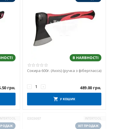
ВНОСТІ
В НАЯВНОСТІ
Сокира 600г. (Axxis) (ручка з фібергласса)
−
+
6.50
грн.
489.00
грн.
У КОШИК
0303697
INTERTOOL
INTERTOOL
 ПРОДАЖ
ХІТ ПРОДАЖ