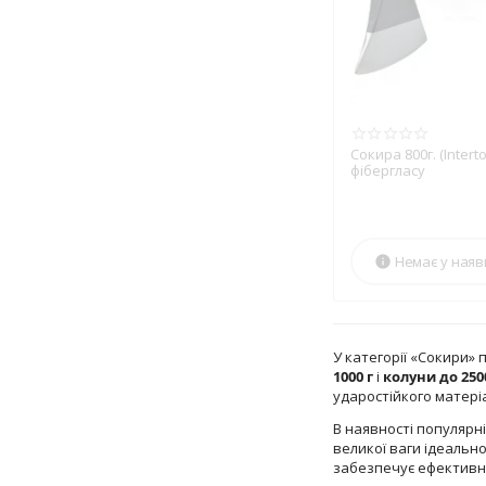
Сокира 800г. (Intert
фібергласу
Немає у наяв

У категорії «Сокири» 
1000 г
і
колуни до 250
ударостійкого матері
В наявності популярні
великої ваги ідеальн
забезпечує ефективний