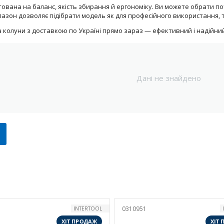
вана на баланс, якість збирання й ергономіку. Ви можете обрати пот
азон дозволяє підібрати модель як для професійного використання, та
 колуни з доставкою по Україні прямо зараз — ефективний і надійний
Дані не знайдено
0310951
INTERTOOL
ХІТ ПРОДАЖ
ХІТ