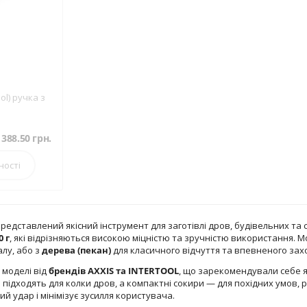
ool) ручка з
388.50
грн.
ності
представлений якісний інструмент для заготівлі дров, будівельних та
0 г
, які відрізняються високою міцністю та зручністю використання. 
алу, або з
дерева (пекан)
для класичного відчуття та впевненого зах
 моделі від
брендів AXXIS та INTERTOOL
, що зарекомендували себе я
о підходять для колки дров, а компактні сокири — для похідних умов,
 удар і мінімізує зусилля користувача.