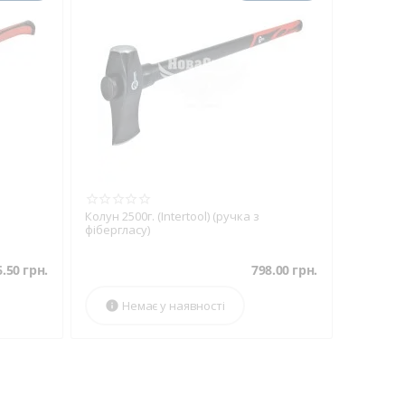
Колун 2500г. (Intertool) (ручка з
фібергласу)
6.50
грн.
798.00
грн.
Немає у наявності
