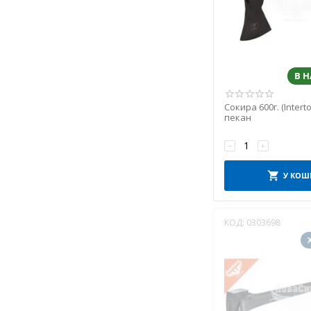
В 
Сокира 600г. (Intert
пекан
−
+
У КОШ
КОД:
0303698