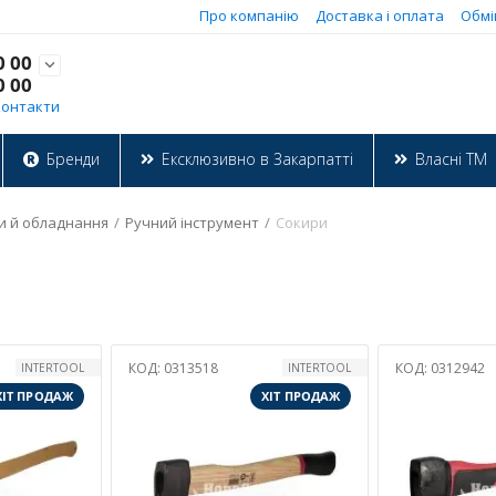
Про компанію
Доставка і оплата
Обмі
0 00

0 00
Контакти
Бренди
Ексклюзивно в Закарпатті
Власні ТМ
и й обладнання
/
Ручний інструмент
/
Сокири
КОД:
0313518
КОД:
0312942
INTERTOOL
INTERTOOL
ХІТ ПРОДАЖ
ХІТ ПРОДАЖ