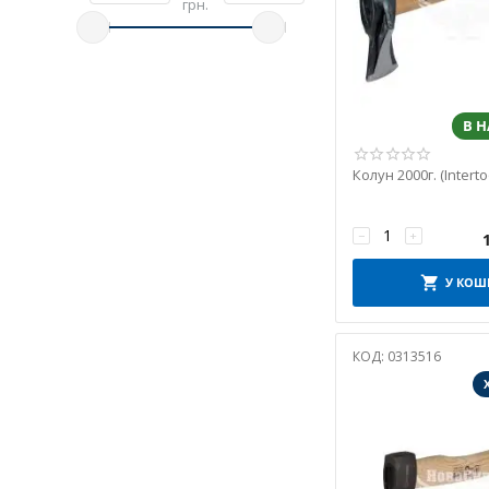
грн.
В 
Колун 2000г. (Interto
−
+
У КОШ
КОД:
0313516