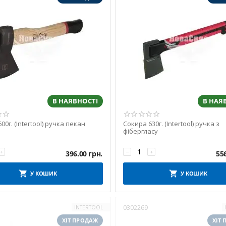
В НАЯВНОСТІ
В НАЯ
00г. (Intertool) ручка пекан
Сокира 630г. (Intertool) ручка з
фібергласу
+
−
+
396.00
грн.
55
У КОШИК
У КОШИК
0302269
INTERTOOL
ХІТ ПРОДАЖ
ХІТ