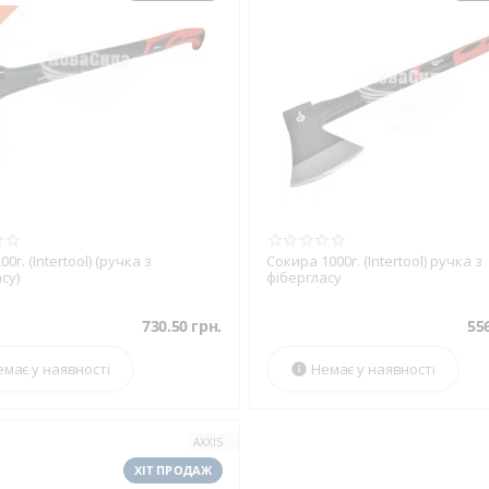
0г. (Intertool) (ручка з
Сокира 1000г. (Intertool) ручка з
су)
фібергласу
730.50
грн.
55
емає у наявності
Немає у наявності

AXXIS
ХІТ ПРОДАЖ