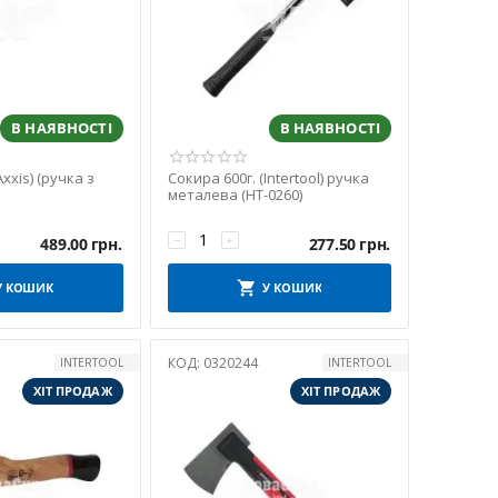
В НАЯВНОСТІ
В НАЯВНОСТІ
Axxis) (ручка з
Сокира 600г. (Intertool) ручка
металева (HT-0260)
−
+
489.00
грн.
277.50
грн.
У КОШИК
У КОШИК
КОД:
0320244
INTERTOOL
INTERTOOL
ХІТ ПРОДАЖ
ХІТ ПРОДАЖ