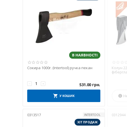
В НАЯВНОСТІ
Сокира 1000г. (Intertool) ручка пекан
Колун 220
фібергла
−
+
531.00
грн.
Н
У КОШИК

0313517
0312944
INTERTOOL
ХІТ ПРОДАЖ