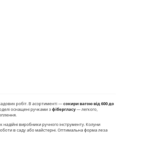
 садових робіт. В асортименті —
сокири вагою від 600 до
Моделі оснащені ручками з
фібергласу
— легкого,
оплення.
к надійні виробники ручного інструменту. Колуни
 роботи в саду або майстерні. Оптимальна форма леза