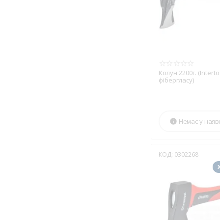
Колун 2200г. (Interto
фібергласу)
Немає у наяв

КОД:
0302268