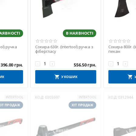
НАЯВНОСТІ
В НАЯВНОСТІ
ool) ручка
Сокира 630г. (Intertool) ручка з
Сокира 800г. (I
фібергласу
пекан
−
+
−
+
396.00
грн.
556.50
грн.
ИК
У КОШИК
КОД:
0303697
КОД:
0312944
INTERTOOL
INTERTOOL
ХІТ ПРОДАЖ
ХІТ ПРОДАЖ