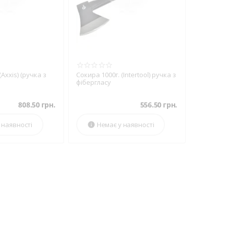
(Axxis) (ручка з
Сокира 1000г. (Intertool) ручка з
фібергласу
808.50
грн.
556.50
грн.
 наявності
Немає у наявності
