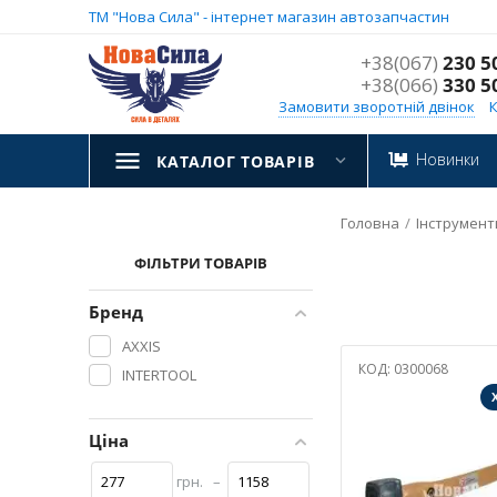
ТМ "Нова Сила" - інтернет магазин автозапчастин
+38(067)
230 5
+38(066)
330 5
Замовити зворотній двінок
Новинки
КАТАЛОГ ТОВАРІВ
Головна
/
Інструмент
ФІЛЬТРИ ТОВАРІВ
Бренд
AXXIS
КОД:
0300068
INTERTOOL
Ціна
грн.
–