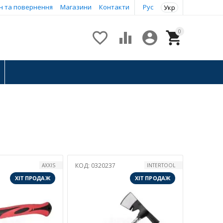
н та повернення
Магазини
Контакти
Рус
Укр
0




КОД:
0320237
AXXIS
INTERTOOL
ХІТ ПРОДАЖ
ХІТ ПРОДАЖ