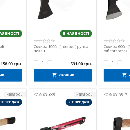
НАЯВНОСТІ
В НАЯВНОСТІ
ol)
Сокира 1000г. (Intertool) ручка
Сокира 600г. (
пекан
фібергласса)
−
+
−
+
1158.00
грн.
531.00
грн.
ИК
У КОШИК
КОД:
0310951
КОД:
0313517
INTERTOOL
INTERTOOL
ХІТ ПРОДАЖ
ХІТ ПРОДАЖ