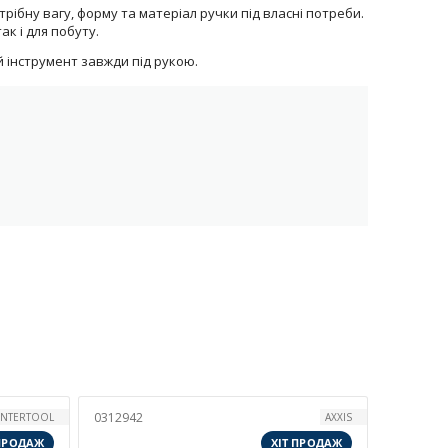
рібну вагу, форму та матеріал ручки під власні потреби.
к і для побуту.
 інструмент завжди під рукою.
0312942
INTERTOOL
AXXIS
 ПРОДАЖ
ХІТ ПРОДАЖ