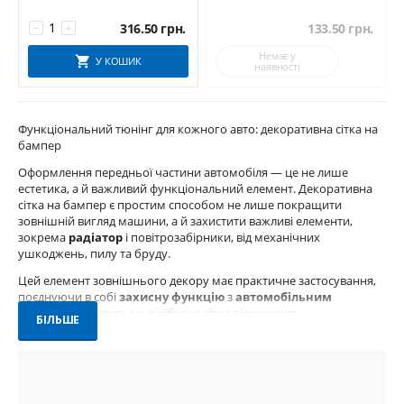
316.50
грн.
133.50
грн.
−
+
Немає у
У КОШИК
наявності
Функціональний тюнінг для кожного авто: декоративна сітка на
бампер
Оформлення передньої частини автомобіля — це не лише
естетика, а й важливий функціональний елемент. Декоративна
сітка на бампер є простим способом не лише покращити
зовнішній вигляд машини, а й захистити важливі елементи,
зокрема
радіатор
і повітрозабірники, від механічних
ушкоджень, пилу та бруду.
Цей елемент зовнішнього декору має практичне застосування,
поєднуючи в собі
захисну функцію
з
автомобільним
тюнінгом
. Правильно підібрана сітка підкреслить
БІЛЬШЕ
індивідуальність авто і водночас подовжить термін служби
технічних вузлів.
Навіщо потрібна сітка на бампер?