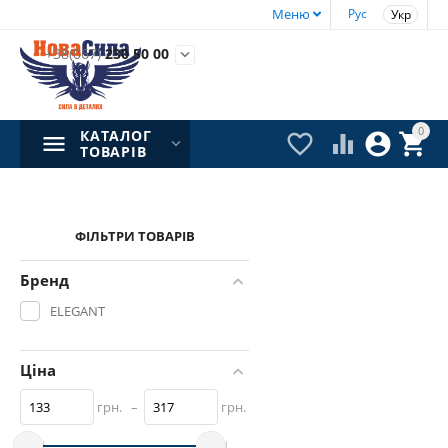
Меню
Рус
Укр
+38(067)
230 50 00

0
КАТАЛОГ




ТОВАРІВ
ФІЛЬТРИ ТОВАРІВ
Бренд
ELEGANT
Ціна
грн.
–
грн.