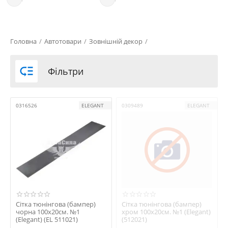
Головна
/
Автотовари
/
Зовнішній декор
/

Фільтри
0316526
ELEGANT
0309489
ELEGANT
Сітка тюнінгова (бампер)
Сітка тюнінгова (бампер)
чорна 100x20см. №1
хром 100x20см. №1 (Elegant)
(Elegant) (EL 511021)
(512021)