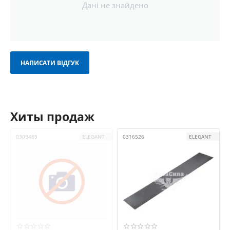
Дані не знайдено
Захист радіатора від пошкоджень
Комахи, дрібне каміння, пісок і дорожній пил легко
потрапляють у передню частину автомобіля. Сітка
затримує ці частки, знижуючи ризик пробою або
деформації радіатора.
НАПИСАТИ ВІДГУК
Покращення вентиляції
Сітка не блокує повітряний потік, натомість рівномірно
його розподіляє. Це сприяє оптимальному охолодженню
двигуна.
Декоративний ефект
Хиты продаж
Хромована або матова чорна сітка робить вигляд авто
агресивнішим і сучаснішим. Вона чудово доповнює
передню частину кузова.
0309489
ELEGANT
0316526
ELEGANT
Індивідуалізація авто
Наявність декоративної сітки — це спосіб вирізнити свій
автомобіль серед потоку, надати йому спортивного або
преміального вигляду.
Основні види сіток на бампер
За матеріалом: