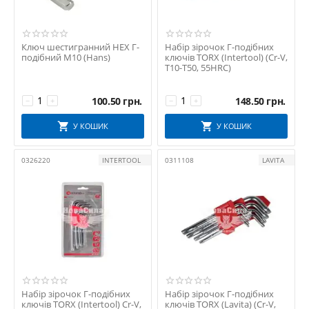
Ключ шестигранний HEX Г-
Набір зірочок Г-подібних
подібний М10 (Hans)
ключів TORX (Intertool) (Cr-V,
T10-T50, 55HRC)
100.50
грн.
148.50
грн.
−
+
−
+
У КОШИК
У КОШИК
0326220
INTERTOOL
0311108
LAVITA
Набір зірочок Г-подібних
Набір зірочок Г-подібних
ключів TORX (Intertool) Cr-V,
ключів TORX (Lavita) (Cr-V,