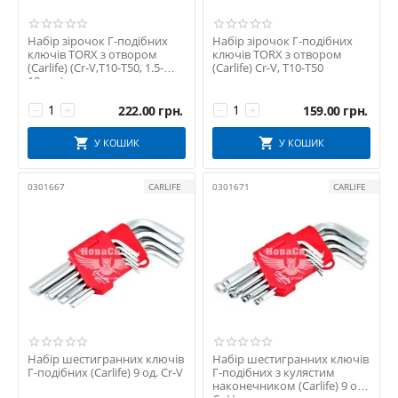
Набір зірочок Г-подібних
Набір зірочок Г-подібних
ключів TORX з отвором
ключів TORX з отвором
(Carlife) (Cr-V,T10-T50, 1.5-
(Carlife) Cr-V, T10-T50
10мм.)
222.00
грн.
159.00
грн.
−
+
−
+
У КОШИК
У КОШИК
0301667
CARLIFE
0301671
CARLIFE
Набір шестигранних ключів
Набір шестигранних ключів
Г-подібних (Carlife) 9 од. Cr-V
Г-подібних з кулястим
наконечником (Carlife) 9 од.