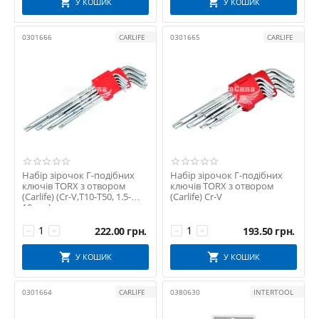
У КОШИК
У КОШИК
0301666
CARLIFE
0301665
CARLIFE
Набір зірочок Г-подібних
Набір зірочок Г-подібних
ключів TORX з отвором
ключів TORX з отвором
(Carlife) (Cr-V,T10-T50, 1.5-
(Carlife) Cr-V
10мм.)
222.00
грн.
193.50
грн.
−
+
−
+
У КОШИК
У КОШИК
0301664
CARLIFE
0380630
INTERTOOL