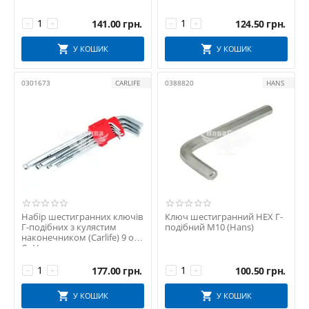
Cr-V
141.00
грн.
124.50
грн.
−
+
−
+
У КОШИК
У КОШИК
0301673
CARLIFE
0388820
HANS
Набір шестигранних ключів
Ключ шестигранний HEX Г-
Г-подібних з кулястим
подібний М10 (Hans)
наконечником (Carlife) 9 од.
Cr-V
177.00
грн.
100.50
грн.
−
+
−
+
У КОШИК
У КОШИК