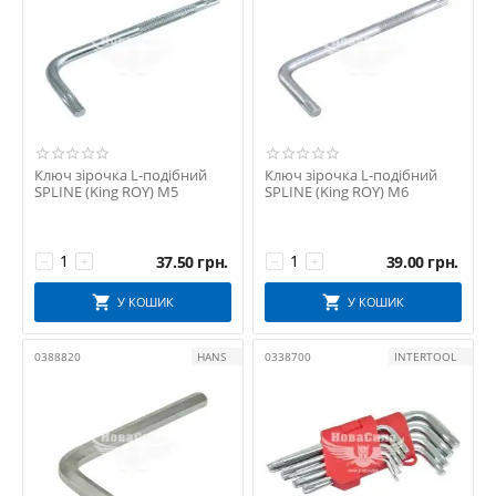
Ключ зірочка L-подібний
Ключ зірочка L-подібний
SPLINE (King ROY) М5
SPLINE (King ROY) М6
37.50
грн.
39.00
грн.
−
+
−
+
У КОШИК
У КОШИК
0388820
HANS
0338700
INTERTOOL