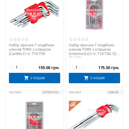
Набір зірочок Г-подібних
Набір зірочок Г-подібних
ключів TORX з отвором
ключів TORX з отвором
(Carlife) Cr-V, T10-T50
(Intertool) (Cr-V, T10-T50, 52-
55HRC)
159.00
грн.
175.50
грн.
−
+
−
+
У КОШИК
У КОШИК
0337060
INTERTOOL
0301669
CARLIFE