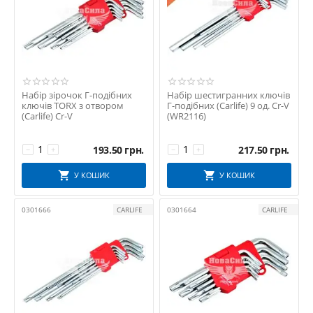
Набір зірочок Г-подібних
Набір шестигранних ключів
ключів TORX з отвором
Г-подібних (Carlife) 9 од. Cr-V
(Carlife) Cr-V
(WR2116)
193.50
грн.
217.50
грн.
−
+
−
+
У КОШИК
У КОШИК
0301666
CARLIFE
0301664
CARLIFE