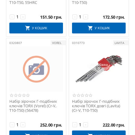
T10-T50, 55HRC
T10-T50)
151.50
грн.
172.50
грн.
−
+
−
+
У КОШИК
У КОШИК
0320807
VOREL
0310773
LAVITA
Набір зірочок Г-подібних
Набір зірочок Г-подібних
ключів TORX (Vorel) (Cr-V,
ключів TORX довгі (Lavita)
T10-T50) (56478)
(Cr-V, T10-T50)
252.00
грн.
222.00
грн.
−
+
−
+