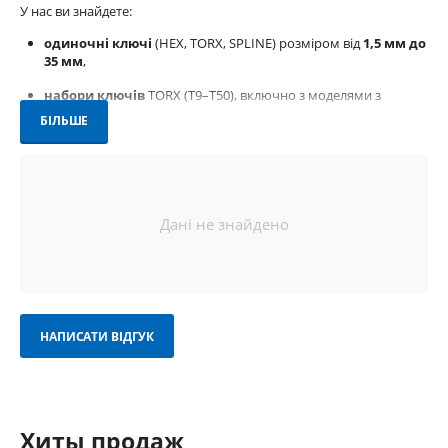
У нас ви знайдете:
одиночні ключі
(HEX, TORX, SPLINE) розміром від
1,5 мм до
35 мм
,
набори ключів
TORX (T9–T50), включно з моделями з
отвором,
БІЛЬШЕ
ключі у формі
L
,
T
,
Г-подібні
,
шарнірні
,
варіанти з профілем
TORX
,
кулястий HEX
,
Spline
,
шестигранник
.
Дані не знайдено
Ці ключі виготовлені зі зносостійкої
хром-ванадієвої сталі (Cr-
V)
, мають
антикорозійне покриття
та проходять
термічну
обробку
для підвищення міцності. Завдяки ергономічній формі
вони забезпечують комфорт навіть під час тривалої роботи. Це
оптимальний інструмент для домашнього використання,
автомайстерень та професійного сервісу.
НАПИСАТИ ВІДГУК
Чому варто купити шестигранні ключі саме у нас:
— асортимент від бюджетних до професійних рішень,
— лише перевірені бренди з гарантією якості,
— доступні ціни та регулярні акції,
— доставка по всій Україні — швидко та зручно,
Хиты продаж
— допомога у виборі від досвідчених консультантів.