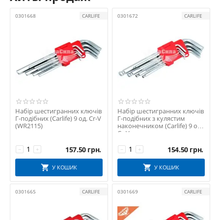
Замовляйте шестигранні ключі та набори для точного й
0301668
CARLIFE
0301672
CARLIFE
надійного ремонту вже сьогодні — зробіть правильний вибір
для ефективної роботи!
Набір шестигранних ключів
Набір шестигранних ключів
Г-подібних (Carlife) 9 од. Cr-V
Г-подібних з кулястим
(WR2115)
наконечником (Carlife) 9 од.
Cr-V
157.50
грн.
154.50
грн.
−
+
−
+
У КОШИК
У КОШИК
0301665
CARLIFE
0301669
CARLIFE