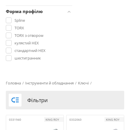
T50TR
Форма профілю
T9
Spline
TS10
TORX
TS15
TORX з отвором
TS20
кулястий HEX
TS25
стандартний HEX
TS30
шестигранник
TS40
TS45
TS50
Головна
/
Інструменти й обладнання
/
Ключі
/

Фільтри
0331940
KING ROY
0332060
KING ROY