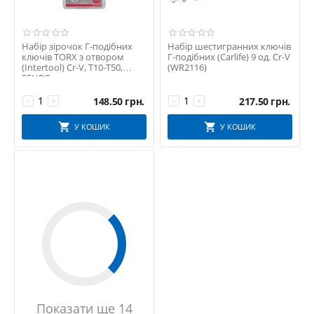
Набір зірочок Г-подібних
Набір шестигранних ключів
ключів TORX з отвором
Г-подібних (Carlife) 9 од. Cr-V
(Intertool) Cr-V, T10-T50,
(WR2116)
55HRC
148.50
грн.
217.50
грн.
−
+
−
+
У КОШИК
У КОШИК
Показати ще 14