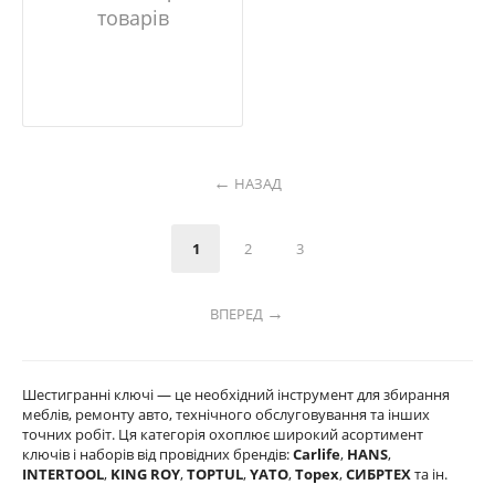
товарів
НАЗАД
1
2
3
ВПЕРЕД
Шестигранні ключі — це необхідний інструмент для збирання
меблів, ремонту авто, технічного обслуговування та інших
точних робіт. Ця категорія охоплює широкий асортимент
ключів і наборів від провідних брендів:
Carlife
,
HANS
,
INTERTOOL
,
KING ROY
,
TOPTUL
,
YATO
,
Topex
,
СИБРТЕХ
та ін.