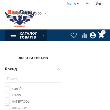
Меню
Рус
Укр
+38(067)
230 50 00

0
КАТАЛОГ




ТОВАРІВ
ФІЛЬТРИ ТОВАРІВ
Бренд
CarLife
HANS
INTERTOOL
KING ROY