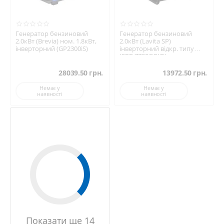
Генератор бензиновий
Генератор бензиновий
2.0кВт (Brevia) ном. 1.8кВт,
2.0кВт (Lavita SP)
інверторний (GP2300iS)
інверторний відкр. типу
(SPR 7720GGIO)
28039.50
грн.
13972.50
грн.
Немає у
Немає у
наявності
наявності
Показати ще 14