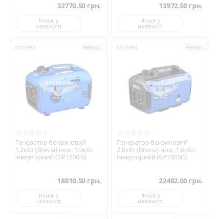
32770.50
грн.
13972.50
грн.
Консультації та допомога у виборі
Немає у
Немає у
наявності
наявності
Технічна підтримка та сервіс
0313682
BREVIA
0313683
BREVIA
Генератори — це ваша незалежність від зовнішніх
обставин.
Надійне електроживлення там, де воно потрібне
найбільше.
Генератор бензиновий
Генератор бензиновий
1.2кВт (Brevia) ном. 1.0кВт,
2.0кВт (Brevia) ном. 1.6кВт,
інверторний (GP1200iS)
інверторний (GP2000iS)
18010.50
грн.
22482.00
грн.
Немає у
Немає у
наявності
наявності