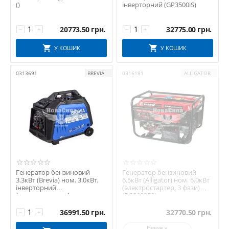
()
інверторний (GP3500iS)
20773.50
грн.
32775.00
грн.
−
+
−
+
У КОШИК
У КОШИК
0313691
BREVIA
0316181
ALLIGATOR
Генератор бензиновий
Генератор бензиновий
3.3кВт (Brevia) ном. 3.0кВт,
6.5кВт (Alligator) ном. 6.0кВт
інверторний
(електростартер, 3 фази)
(електростартер)
(PG8000E3)
(GP3500iES)
36991.50
грн.
32770.50
грн.
−
+
Немає у