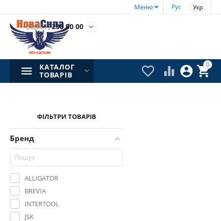
Меню
Рус
Укр
+38(067)
230 50 00

0
КАТАЛОГ




ТОВАРІВ
ФІЛЬТРИ ТОВАРІВ
Бренд
ALLIGATOR
BREVIA
INTERTOOL
JSK