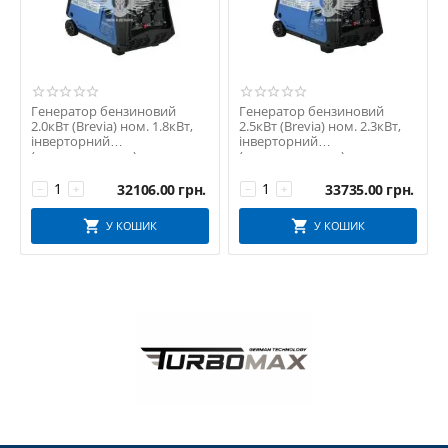
Генератор бензиновий
Генератор бензиновий
2.0кВт (Brevia) ном. 1.8кВт,
2.5кВт (Brevia) ном. 2.3кВт,
інверторний
інверторний
(електростартер)
(електростартер)
(GP2300iES)
(GP2500iES)
32106.00
грн.
33735.00
грн.
−
+
−
+
У КОШИК
У КОШИК