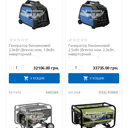
Генератор бензиновий
Генератор бензиновий
2.0кВт (Brevia) ном. 1.8кВт,
2.5кВт (Brevia) ном. 2.3кВт,
інверторний
інверторний
(електростартер)
(електростартер)
(GP2300iES)
(GP2500iES)
32106.00
грн.
33735.00
грн.
−
+
−
+
У КОШИК
У КОШИК
0311674
KARCHER
0312528
STEEL POWER