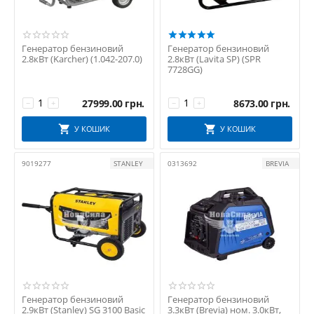
Генератор бензиновий
Генератор бензиновий
2.8кВт (Karcher) (1.042-207.0)
2.8кВт (Lavita SP) (SPR
7728GG)
27999.00
грн.
8673.00
грн.
−
+
−
+
У КОШИК
У КОШИК
9019277
STANLEY
0313692
BREVIA
Генератор бензиновий
Генератор бензиновий
2.9кВт (Stanley) SG 3100 Basic
3.3кВт (Brevia) ном. 3.0кВт,