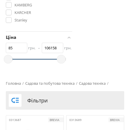
KAMBERG
KARCHER
Stanley
STEEL POWER
КНР
Ціна
УКРАЇНА
грн.
–
грн.
Головна
/
Садова та побутова техніка
/
Садова техніка
/

Фільтри
0313687
BREVIA
0313689
BREVIA