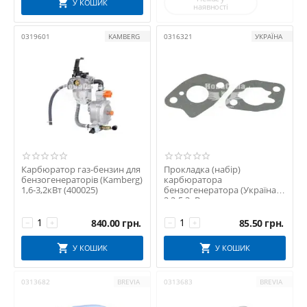
У КОШИК
наявності
0319601
KAMBERG
0316321
УКРАЇНА
Карбюратор газ-бензин для
Прокладка (набір)
бензогенераторів (Kamberg)
карбюратора
1,6-3,2кВт (400025)
бензогенератора (Україна)
2.2-5.3кВт
840.00
грн.
85.50
грн.
−
+
−
+
У КОШИК
У КОШИК
0313682
BREVIA
0313683
BREVIA