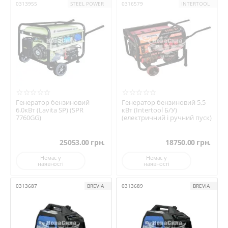
0313955
STEEL POWER
0316579
INTERTOOL
Генератор бензиновий
Генератор бензиновий 5,5
6.0кВт (Lavita SP) (SPR
кВт (Intertool Б/У)
7760GG)
(електричний і ручний пуск)
25053.00
грн.
18750.00
грн.
Немає у
Немає у
наявності
наявності
0313687
BREVIA
0313689
BREVIA