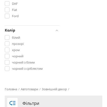
DAF
Fiat
Ford
Honda
Hyundai
Колір
Infiniti
білий
KIA
прозорі
Lada
хром
Lanos
чорний
MAN
чорний з білим
Mazda
чорний з сріблястим
Merсedes-Benz
Mitsubishi
Nissan
Головна
/
Автотовари
/
Зовнішній декор
/
Opel
Peugeot

Фільтри
Renault