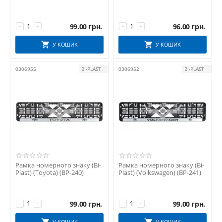
99.00
грн.
96.00
грн.
−
+
−
+
У КОШИК
У КОШИК
0306955
BI-PLAST
0306952
BI-PLAST
Рамка номерного знаку (Bi-
Рамка номерного знаку (Bi-
Plast) (Toyota) (BP-240)
Plast) (Volkswagen) (BP-241)
99.00
грн.
99.00
грн.
−
+
−
+
У КОШИК
У КОШИК