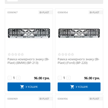
Samara
Scania
0306967
BI-PLAST
0306954
BI-PLAST
Seat
Skoda
Subaru
Suzuki
Tesla
Toyota
Volkswagen
Volvo
Рамка номерного знаку (Bi-
Рамка номерного знаку (Bi-
Plast) (BMW) (BP-213)
Plast) (Ford) (BP-220)
Для причепа
96.00
грн.
96.00
грн.
−
+
−
+
У КОШИК
У КОШИК
0306969
BI-PLAST
0306956
BI-PLAST