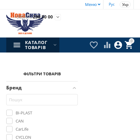
Меню
Рус
Укр
+38(067)
230 50 00

0
КАТАЛОГ




ТОВАРІВ
ФІЛЬТРИ ТОВАРІВ
Бренд
BI-PLAST
CAN
CarLife
CYCLON