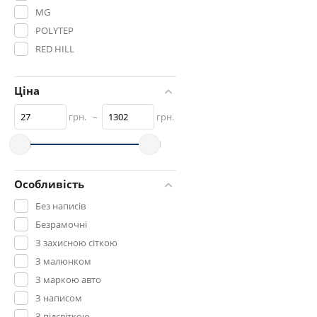
MG
POLYTEP
RED HILL
VITOL
VORTEX
Ціна
WINSO
грн.
–
грн.
Дорожня Карта
ТУРЦІЯ
УКРАЇНА
Особливість
Без написів
Безрамочні
З захисною сіткою
З малюнком
З маркою авто
З написом
З підсвіткою