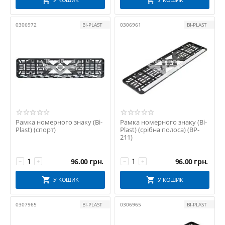
0306972
BI-PLAST
0306961
BI-PLAST
Рамка номерного знаку (Bi-
Рамка номерного знаку (Bi-
Plast) (спорт)
Plast) (срібна полоса) (BP-
211)
96.00
грн.
96.00
грн.
−
+
−
+
У КОШИК
У КОШИК
0307965
BI-PLAST
0306965
BI-PLAST