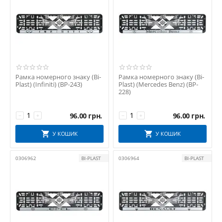
Рамка номерного знаку (Bi-
Рамка номерного знаку (Bi-
Plast) (Infiniti) (BP-243)
Plast) (Mercedes Benz) (BP-
228)
96.00
грн.
96.00
грн.
−
+
−
+
У КОШИК
У КОШИК
0306962
BI-PLAST
0306964
BI-PLAST