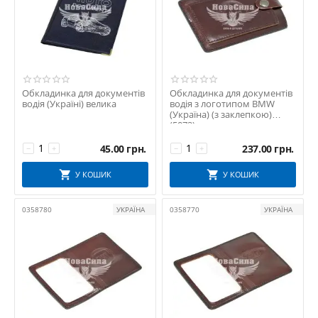
Обкладинка для документів
Обкладинка для документів
водія (Україні) велика
водія з логотипом BMW
(Україна) (з заклепкою)
(5072)
45.00
грн.
237.00
грн.
−
+
−
+
У КОШИК
У КОШИК
0358780
УКРАЇНА
0358770
УКРАЇНА