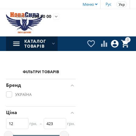
Меню
Рус
Укр
+38(067)
230 50 00

0
КАТАЛОГ




ТОВАРІВ
ФІЛЬТРИ ТОВАРІВ
Бренд
УКРАЇНА
Ціна
грн.
–
грн.