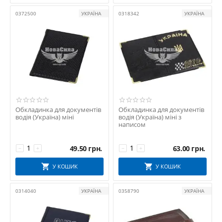
0372500
УКРАЇНА
0318342
УКРАЇНА
Обкладинка для документів
Обкладинка для документів
водія (Україна) міні
водія (Україна) міні з
написом
49.50
грн.
63.00
грн.
−
+
−
+
У КОШИК
У КОШИК
0314040
УКРАЇНА
0358790
УКРАЇНА