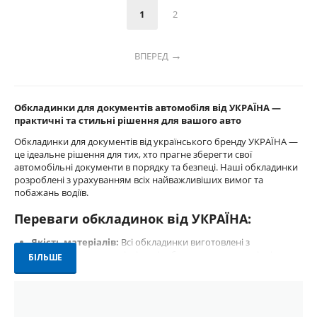
1
2
ВПЕРЕД
Обкладинки для документів автомобіля від УКРАЇНА —
практичні та стильні рішення для вашого авто
Обкладинки для документів від українського бренду УКРАЇНА —
це ідеальне рішення для тих, хто прагне зберегти свої
автомобільні документи в порядку та безпеці. Наші обкладинки
розроблені з урахуванням всіх найважливіших вимог та
побажань водіїв.
Переваги обкладинок від УКРАЇНА:
Якість матеріалів:
Всі обкладинки виготовлені з
високоякісних матеріалів, які забезпечують довговічність та
БІЛЬШЕ
стійкість до зовнішніх впливів.
Різноманітність моделей:
Ми пропонуємо обкладинки
для різних типів документів — від страховок до прав водія та
ID документів. Також є моделі з логотипами популярних