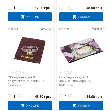
12.00
грн.
48.00
грн.
−
+
−
+
У КОШИК
У КОШИК
0318344
УКРАЇНА
0318345
УКРАЇНА
Обкладинка для ID
Обкладинка для ID
документів (Україна) ID
документів (Україна)
Passport
візитниця
43.50
грн.
54.00
грн.
−
+
−
+
У КОШИК
У КОШИК