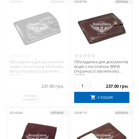
0358900
УКРАЇНА
0358790
УКРАЇНА
Обкладинка для документів
Обкладинка для документів
водія з логотипом Mercedes-
водія з логотипом BMW
Benz (Україна) (з заклепкою)
(Україна) (з заклепкою)
(5072)
(5072)
237.00
грн.
237.00
грн.
−
+
Немає у
У КОШИК
наявності
0318344
УКРАЇНА
0358710
УКРАЇНА