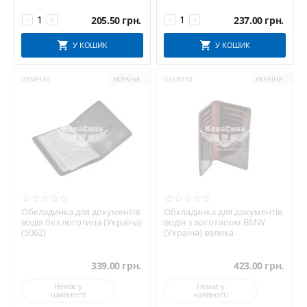
205.50
грн.
237.00
грн.
−
+
−
+
У КОШИК
У КОШИК
0358930
УКРАЇНА
0358910
УКРАЇНА
Обкладинка для документів
Обкладинка для документів
водія без логотипа (Україна)
водія з логотипом BMW
(5062)
(Україна) велика
339.00
грн.
423.00
грн.
Немає у
Немає у
наявності
наявності