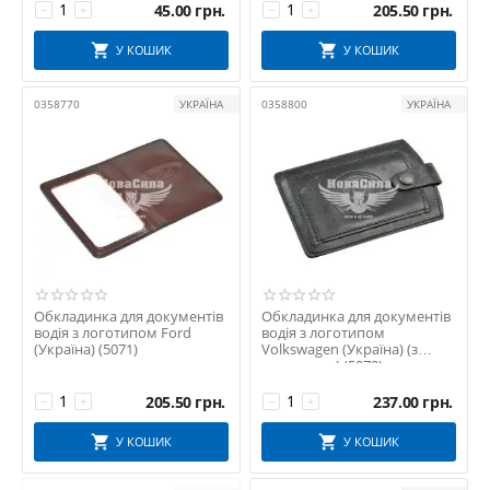
якісні аксесуари від УКРАЇНА прямо зараз та забезпечте безпеку
45.00
грн.
205.50
грн.
−
+
−
+
та порядок у вашому автомобілі.
У КОШИК
У КОШИК
0358770
УКРАЇНА
0358800
УКРАЇНА
Обкладинка для документів
Обкладинка для документів
водія з логотипом Ford
водія з логотипом
(Україна) (5071)
Volkswagen (Україна) (з
заклепкою) (5072)
205.50
грн.
237.00
грн.
−
+
−
+
У КОШИК
У КОШИК