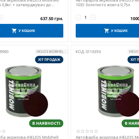
ба акрилова (HELIOS Mobihel)
Автофарба акрилова (HELIOS Mo
і 0,8кг. + затверджувач до
1035 Золотисто жовта 0,75л.
іл 2К 0...
+
−
+
637.50
грн.
100
У КОШИК
У КОШИК
9990
КОД:
0116350
HELIOS MOBIHEL
HELIO
ХІТ ПРОДАЖ
ХІТ
В НАЯВНОСТІ
В НАЯ
ба акрилова (HELIOS Mobihel)
Автофарба акрилова (HELIOS Mo