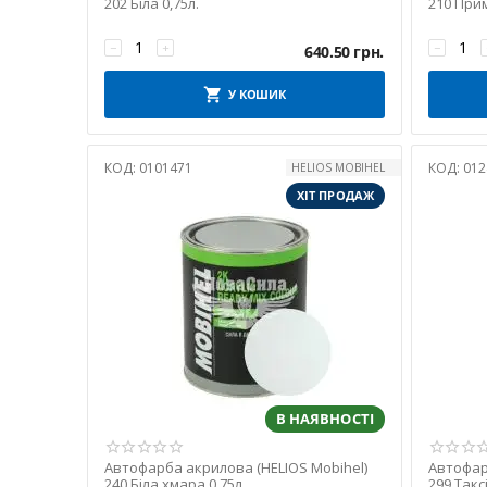
202 Біла 0,75л.
210 Прим
−
+
−
640.50
грн.
У КОШИК
КОД:
0101471
КОД:
012
HELIOS MOBIHEL
ХІТ ПРОДАЖ
В НАЯВНОСТІ
Автофарба акрилова (HELIOS Mobihel)
Автофар
240 Біла хмара 0,75л.
299 Такс