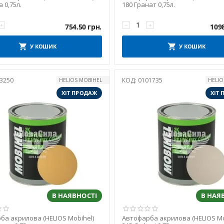
 0,75л.
180 Гранат 0,75л.
+
−
+
754.50
грн.
109
У КОШИК
У КОШИК
3250
КОД:
0101735
HELIOS MOBIHEL
HELIO
ХІТ ПРОДАЖ
ХІТ
В НАЯВНОСТІ
В НАЯ
ба акрилова (HELIOS Mobihel)
Автофарба акрилова (HELIOS Mo