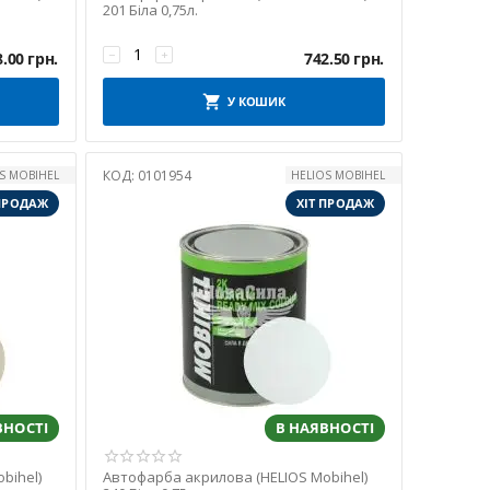
201 Біла 0,75л.
−
+
8.00
грн.
742.50
грн.
У КОШИК
КОД:
0101954
S MOBIHEL
HELIOS MOBIHEL
 ПРОДАЖ
ХІТ ПРОДАЖ
ВНОСТІ
В НАЯВНОСТІ
bihel)
Автофарба акрилова (HELIOS Mobihel)