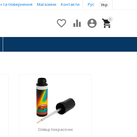
н та повернення
Магазини
Контакти
Рус
Укр
0




Олівці покрасочні