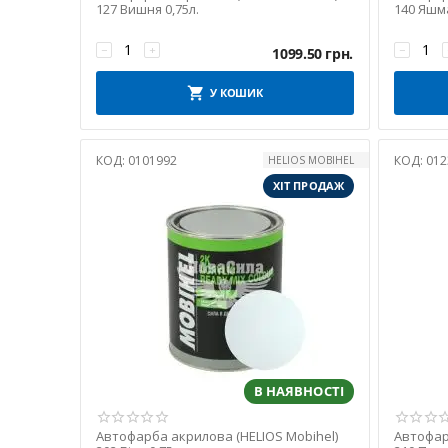
127 Вишня 0,75л.
140 Яшма
−
+
−
1099.50
грн.
У КОШИК
КОД:
0101992
КОД:
012
HELIOS MOBIHEL
ХІТ ПРОДАЖ
В НАЯВНОСТІ
Автофарба акрилова (HELIOS Mobihel)
Автофар