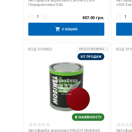
Автофарба акрилова (Carmen) 295о
Автофар
Помаранчева 0.8л.
+303 Хак
фарби акр
−
+
−
807.00
грн.
У КОШИК
КОД:
0100652
КОД:
010
HELIOS MOBIHEL
ХІТ ПРОДАЖ
В НАЯВНОСТІ
Автофарба акрилова (HELIOS Mobihel)
Автофар