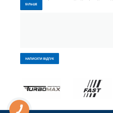
остаточного полірування.
БІЛЬШЕ
Основні види матеріал
Шпаклівки
Шпаклівка — базовий матеріал, що дозволяє вирівняти не
Універсальні шпаклівки
— для загального ремонту
НАПИСАТИ ВІДГУК
Фінішні шпаклівки
— для створення ідеально гладк
Алюмінієві шпаклівки
— для деталей, які піддають
Скловолоконні шпаклівки
— з армувальним ефекто
Шпаклівки для пластику
— гнучка формула для бамп
Напилювальні шпаклівки
— для швидкого нанесенн
Застосовуються на металі, сталі, ґрунтованих та пласти