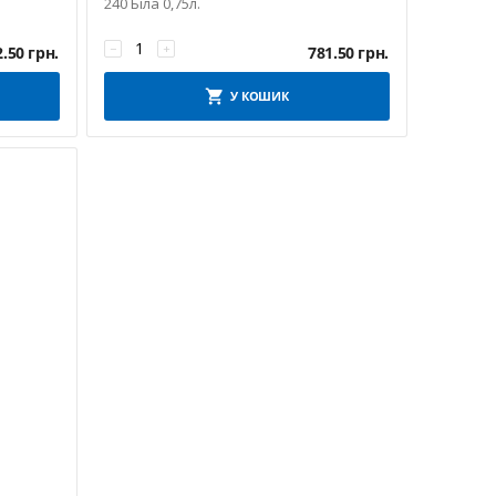
240 Біла 0,75л.
−
+
2.50
грн.
781.50
грн.
У КОШИК