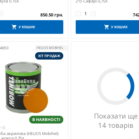
ула 0.75л.
215 Сафарі 0,75л.
+
−
+
850.50
грн.
74
У КОШИК
У КОШИК
4650
HELIOS MOBIHEL
ХІТ ПРОДАЖ
Показати ще
В НАЯВНОСТІ
14 товарів
ба акрилова (HELIOS Mobihel)
і жовта 0.75л.