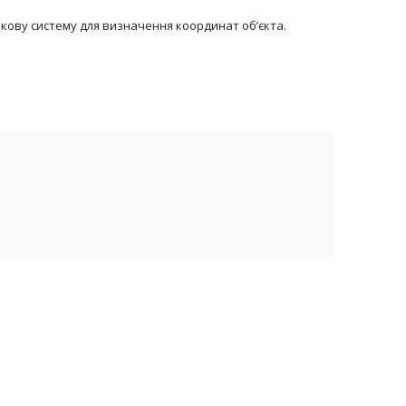
кову систему для визначення координат об’єкта.
ть іншим членам родини.
 пального.