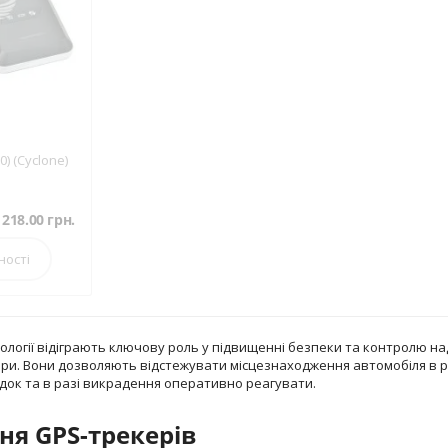
) (Cyclone)
1218.00
грн.
ності
хнології відіграють ключову роль у підвищенні безпеки та контролю 
ери. Вони дозволяють відстежувати місцезнаходження автомобіля в 
здок та в разі викрадення оперативно реагувати.
я GPS-трекерів