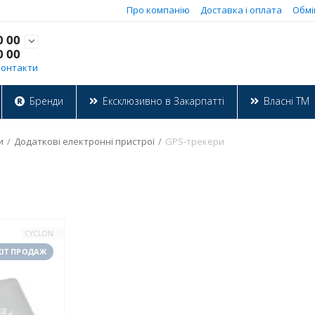
Про компанію
Доставка і оплата
Обмі
0 00

0 00
Контакти
Бренди
Ексклюзивно в Закарпатті
Власні ТМ
и
/
Додаткові електронні пристрої
/
GPS-трекери
CYCLON
ХІТ ПРОДАЖ