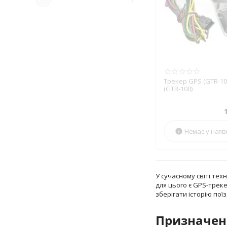
Трекер GPS (GTR-100
(GTR-100)
Немає у наяв

У сучасному світі те
для цього є GPS-трек
зберігати історію пої
Призначенн