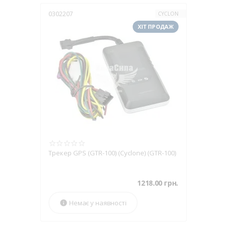
Основні ха
0302207
CYCLON
ХІТ ПРОДАЖ
Підключення до
Вбудований аку
Компактні розмі
Можливість нал
Захист від волог
Переваги в
Зменшення витрат
Трекер GPS (GTR-100) (Cyclone) (GTR-100)
Покращення дисци
1218.00
грн.
Зниження ризику 
Можливість віддал
Немає у наявності

Повна історія пер