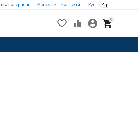
н та повернення
Магазини
Контакти
Рус
Укр
0



