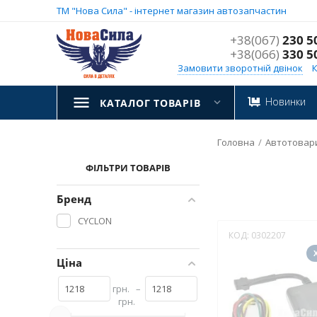
ТМ "Нова Сила" - інтернет магазин автозапчастин
+38(067)
230 5
+38(066)
330 5
Замовити зворотній двінок
Новинки
КАТАЛОГ ТОВАРІВ
Головна
/
Автотовар
ФІЛЬТРИ ТОВАРІВ
Бренд
CYCLON
КОД:
0302207
Ціна
грн.
–
грн.