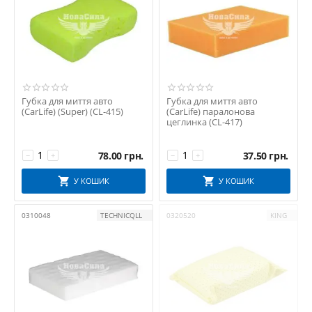
Губка для миття авто
Губка для миття авто
(CarLife) (Super) (CL-415)
(CarLife) паралонова
цеглинка (CL-417)
78.00
грн.
37.50
грн.
−
+
−
+
У КОШИК
У КОШИК
0310048
TECHNICQLL
0320520
KING