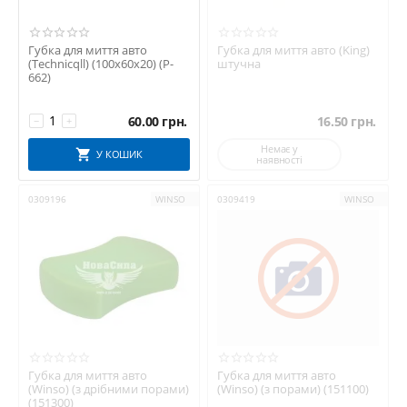
Губка для миття авто
Губка для миття авто (King)
(Technicqll) (100х60х20) (P-
штучна
662)
60.00
грн.
16.50
грн.
−
+
Немає у
У КОШИК
наявності
0309196
WINSO
0309419
WINSO
Губка для миття авто
Губка для миття авто
(Winso) (з дрібними порами)
(Winso) (з порами) (151100)
(151300)