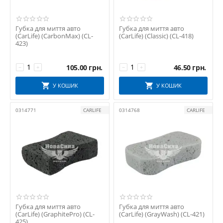
Губка для миття авто
Губка для миття авто
(CarLife) (CarbonMax) (CL-
(CarLife) (Classic) (CL-418)
423)
105.00
грн.
46.50
грн.
−
+
−
+
У КОШИК
У КОШИК
0314771
CARLIFE
0314768
CARLIFE
Губка для миття авто
Губка для миття авто
(CarLife) (GraphitePro) (CL-
(CarLife) (GrayWash) (CL-421)
425)