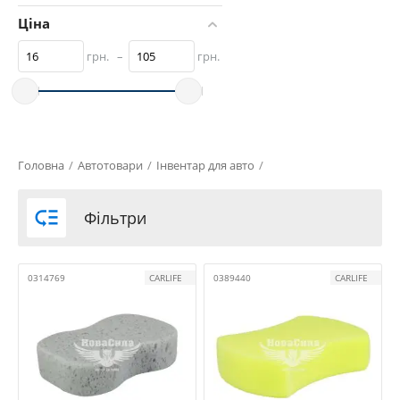
Ціна
грн.
–
грн.
Головна
/
Автотовари
/
Інвентар для авто
/

Фільтри
0314769
CARLIFE
0389440
CARLIFE