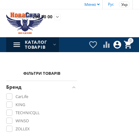
Меню
Рус
Укр
+38(067)
230 50 00

0
КАТАЛОГ




ТОВАРІВ
ФІЛЬТРИ ТОВАРІВ
Бренд
CarLife
KING
TECHNICQLL
WINSO
ZOLLEX