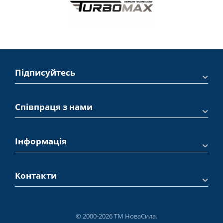
губки підійдуть як для кузова, так і для інтер’єру автомобіля.
KING, TECHNICQLL
Пропонують спеціалізовані моделі губок, часто з оригінальною
структурою, високою щільністю або спеціальними розмірами.
Підписуйтесь
5. Як користуватися губкою для
миття авто
Співпраця з нами
Замочіть губку у воді з мийним засобом.
Починайте миття з даху, поступово спускаючись донизу.
Інформація
Промивайте губку після кожної ділянки, щоб не
переносити бруд.
Контакти
Не тисніть сильно – дайте мийці працювати за рахунок
піни і структури.
Після миття промийте губку, дайте їй висохнути
природним шляхом.
© 2000-2026 ТМ НоваСила.