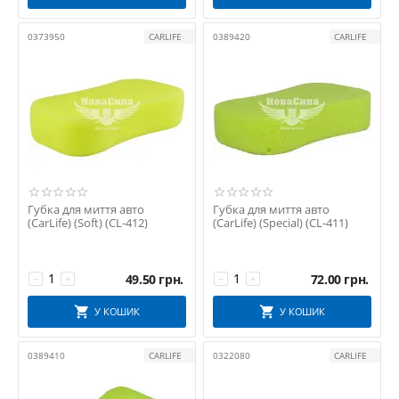
0373950
CARLIFE
0389420
CARLIFE
Губка для миття авто
Губка для миття авто
(CarLife) (Soft) (CL-412)
(CarLife) (Special) (CL-411)
49.50
грн.
72.00
грн.
−
+
−
+
У КОШИК
У КОШИК
0389410
CARLIFE
0322080
CARLIFE