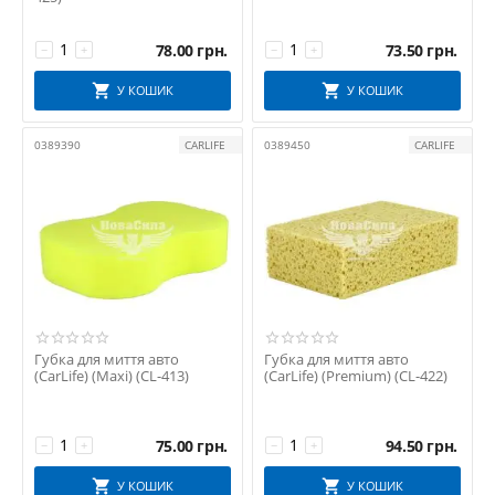
78.00
грн.
73.50
грн.
−
+
−
+
У КОШИК
У КОШИК
0389390
CARLIFE
0389450
CARLIFE
Губка для миття авто
Губка для миття авто
(CarLife) (Maxi) (CL-413)
(CarLife) (Premium) (CL-422)
75.00
грн.
94.50
грн.
−
+
−
+
У КОШИК
У КОШИК