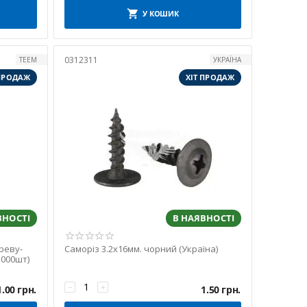
У КОШИК
0312311
TEEM
УКРАЇНА
 ПРОДАЖ
ХІТ ПРОДАЖ
ВНОСТІ
В НАЯВНОСТІ
реву-
Саморіз 3.2х16мм. чорний (Україна)
1000шт)
−
+
1.00
грн.
1.50
грн.