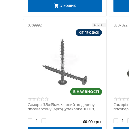
У КОШИК
0309992
0307022
APRO
ХІТ ПРОДАЖ
В НАЯВНОСТІ
Саморіз 3.5х45мм. чорний по дереву-
Саморіз
гіпсокартону (Apro) (упаковка 100шт)
гіпсокар
−
+
−
60.00
грн.