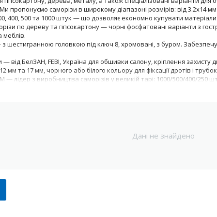
 гіпсокартону, дерева, металу, а також спеціалізовані варіанти для 
и пропонуємо саморізи в широкому діапазоні розмірів: від 3.2х14 мм до
200, 400, 500 та 1000 штук — що дозволяє економно купувати матеріал
орізи по дереву та гіпсокартону — чорні фосфатовані варіанти з гост
а меблів.
 з шестигранною головкою під ключ 8, хромовані, з буром. Забезпечу
 — від БелЗАН, FEBI, Україна для обшивки салону, кріплення захисту д
2 мм та 17 мм, чорного або білого кольору для фіксації дротів і трубок
 — лідер з виробництва саморізів у великій тарі: 1000/500/400/250 шт
 і 100 штук, зручно для дрібного ремонту
і саморізи для специфічних потреб
варіант, широкий вибір розмірів і кольорів
оякісні елементи для кріплення в авто
стійна наявність на складі
рн за штуку
Дані не знайдено
ттів: хром, чорний фосфат, цинк
ого та професійного використання
країні
еталу, дерева чи гіпсокартону — просто: оберіть потрібний розмір, 
о виникли питання — наші менеджери допоможуть підібрати ідеальни