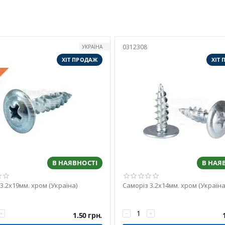
0312308
УКРАЇНА
ХІТ ПРОДАЖ
ХІТ
В НАЯВНОСТІ
В НАЯ
3.2х19мм. хром (Україна)
Саморіз 3.2х14мм. хром (Україна
+
−
+
1.50
грн.