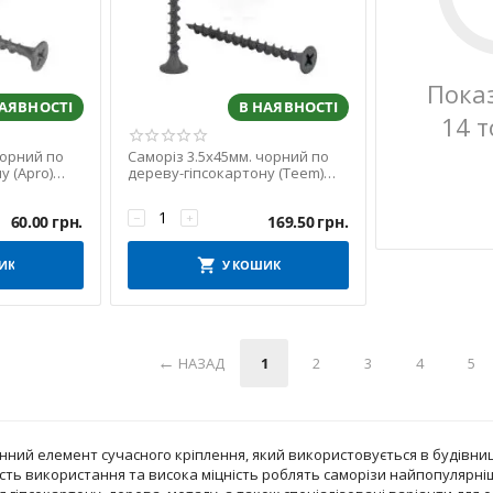
Пока
НАЯВНОСТІ
В НАЯВНОСТІ
14 т
чорний по
Саморіз 3.5х45мм. чорний по
у (Apro)
дереву-гіпсокартону (Teem)
(упаковка 500шт)
−
+
60.00
грн.
169.50
грн.
ИК
У КОШИК
НАЗАД
1
2
3
4
5
ний елемент сучасного кріплення, який використовується в будівницт
кість використання та висока міцність роблять саморізи найпопулярн