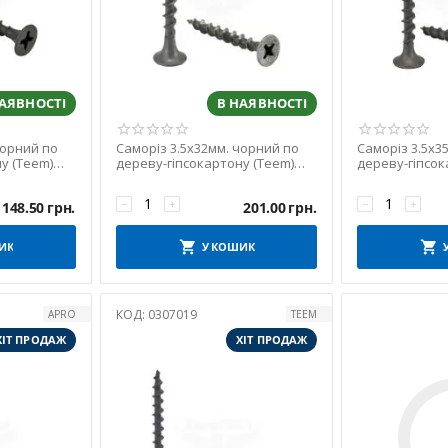
НАЯВНОСТІ
В НАЯВНОСТІ
чорний по
Саморіз 3.5х32мм. чорний по
Саморіз 3.5х3
у (Teem)
дереву-гіпсокартону (Teem)
дереву-гіпсок
(упаковка 1000шт)
(упаковка 100
−
+
−
+
148.50
грн.
201.00
грн.
ИК
У КОШИК
КОД:
0307019
APRO
TEEM
ХІТ ПРОДАЖ
ХІТ ПРОДАЖ