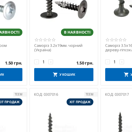
НАЯВНОСТІ
В НАЯВНОСТІ
хром
Саморіз 3.2х19мм. чорний
Саморіз 3.5х1
(Україна)
дереву-гіпсок
(упаковка 100
−
+
−
+
1.50
грн.
1.50
грн.
ИК
У КОШИК
КОД:
0307016
КОД:
0307017
TEEM
TEEM
ХІТ ПРОДАЖ
ХІТ ПРОДАЖ