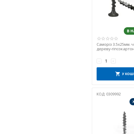
В 
Саморіз 3.5х25мм. 
дереву-гіпсокартон
(упаковка 1000шт)
−
+
У КОШ
КОД:
0309992