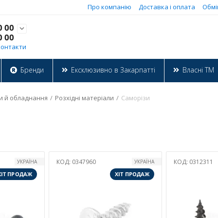
Про компанію
Доставка і оплата
Обмі
0 00

0 00
Контакти
Бренди
Ексклюзивно в Закарпатті
Власні ТМ
и й обладнання
/
Розхідні матеріали
/
Саморізи
КОД:
0347960
КОД:
0312311
УКРАЇНА
УКРАЇНА
ХІТ ПРОДАЖ
ХІТ ПРОДАЖ