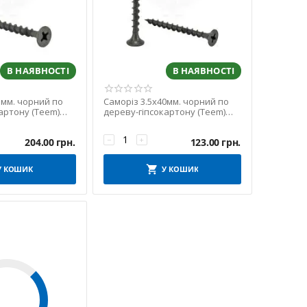
В НАЯВНОСТІ
В НАЯВНОСТІ
5мм. чорний по
Саморіз 3.5х40мм. чорний по
артону (Teem)
дереву-гіпсокартону (Teem)
0шт)
(упаковка 500шт)
−
+
204.00
грн.
123.00
грн.
У КОШИК
У КОШИК