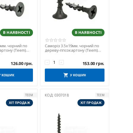
В НАЯВНОСТІ
В НАЯВНОСТІ
6мм. чорний по
Саморіз 3.5х19мм. чорний по
артону (Teem)
дереву-гіпсокартону (Teem)
0шт)
(упаковка 1000шт)
−
+
126.00
грн.
153.00
грн.
У КОШИК
У КОШИК
КОД:
0307018
TEEM
TEEM
ХІТ ПРОДАЖ
ХІТ ПРОДАЖ