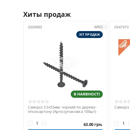
Хиты продаж
0309993
0347970
APRO
ХІТ ПРОДАЖ
В НАЯВНОСТІ
Саморіз 3.5х55мм. чорний по дереву-
Саморіз 
гіпсокартону (Apro) (упаковка 100шт)
−
+
−
63.00
грн.