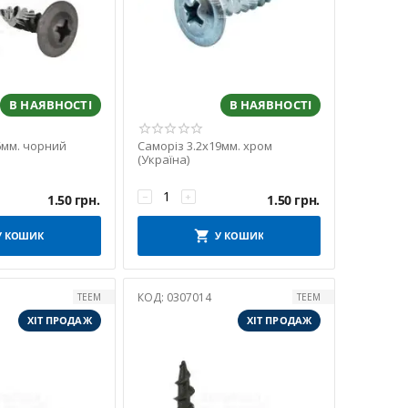
В НАЯВНОСТІ
В НАЯВНОСТІ
6мм. чорний
Саморіз 3.2х19мм. хром
(Україна)
−
+
1.50
грн.
1.50
грн.
У КОШИК
У КОШИК
КОД:
0307014
TEEM
TEEM
ХІТ ПРОДАЖ
ХІТ ПРОДАЖ