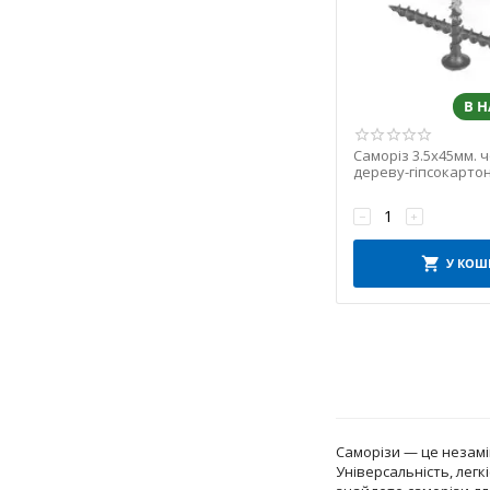
В 
Саморіз 3.5х45мм. 
дереву-гіпсокартон
(упаковка 100шт)
−
+
У КОШ
Саморізи — це незамін
Універсальність, лег