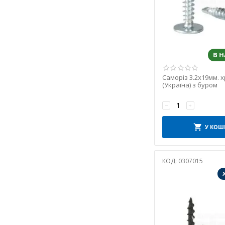
В 
Саморіз 3.2х19мм. 
(Україна) з буром
−
+
У КОШ
КОД:
0307015