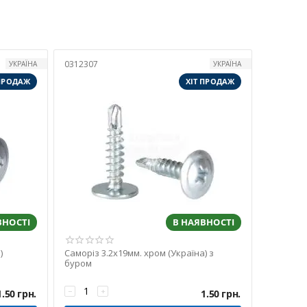
0312307
УКРАЇНА
УКРАЇНА
 ПРОДАЖ
ХІТ ПРОДАЖ
ВНОСТІ
В НАЯВНОСТІ
)
Саморіз 3.2х19мм. хром (Україна) з
буром
−
+
1.50
грн.
1.50
грн.