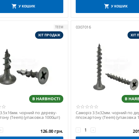
У КОШИК
У КОШИК
0307016
TEEM
ХІТ ПРОДАЖ
ХІТ
В НАЯВНОСТІ
В НАЯ
 3.5х16мм. чорний по дереву-
Саморіз 3.5х32мм. чорний по де
тону (Teem) (упаковка 1000шт)
гіпсокартону (Teem) (упаковка 
+
−
+
126.00
грн.
20