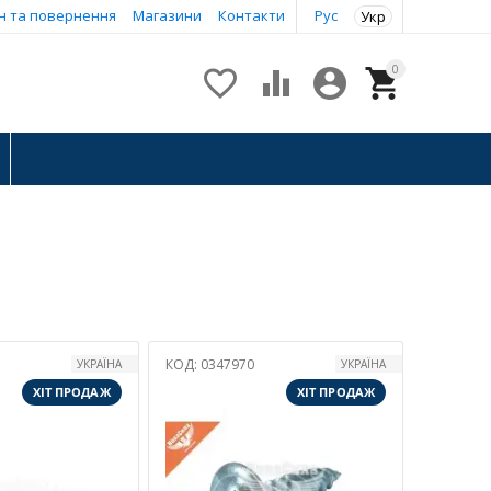
н та повернення
Магазини
Контакти
Рус
Укр
0




КОД:
0347970
УКРАЇНА
УКРАЇНА
ХІТ ПРОДАЖ
ХІТ ПРОДАЖ