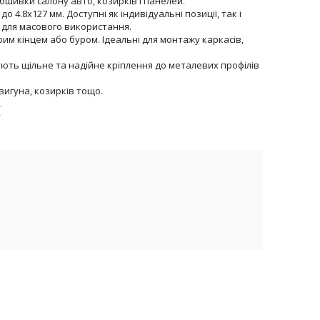
обшивки салону авто, козирків і панелей.
 4.8х127 мм. Доступні як індивідуальні позиції, так і
и для масового використання.
рим кінцем або буром. Ідеальні для монтажу каркасів,
ють щільне та надійне кріплення до металевих профілів
вигуна, козирків тощо.
.
.
кількість, оформіть замовлення і отримайте доставку
й варіант під ваші потреби.