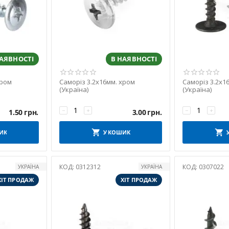
НАЯВНОСТІ
В НАЯВНОСТІ
хром
Саморіз 3.2х16мм. хром
Саморіз 3.2х1
(Україна)
(Україна)
−
+
−
+
1.50
грн.
3.00
грн.
ИК
У КОШИК
КОД:
0312312
КОД:
0307022
УКРАЇНА
УКРАЇНА
ХІТ ПРОДАЖ
ХІТ ПРОДАЖ