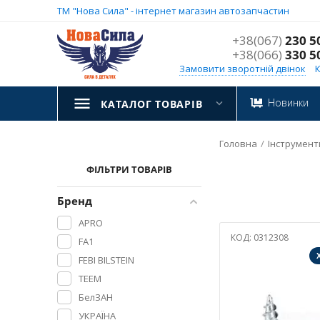
ТМ "Нова Сила" - інтернет магазин автозапчастин
+38(067)
230 5
+38(066)
330 5
Замовити зворотній двінок
Новинки
КАТАЛОГ ТОВАРІВ
Головна
/
Інструмент
ФІЛЬТРИ ТОВАРІВ
Бренд
APRO
КОД:
0312308
FA1
FEBI BILSTEIN
TEEM
БелЗАН
УКРАЇНА