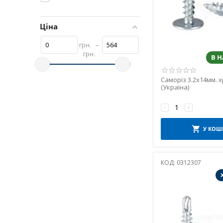
Ціна
грн.
–
грн.
В 
Саморіз 3.2х14мм. 
(Україна)
−
+
У КОШ
КОД:
0312307