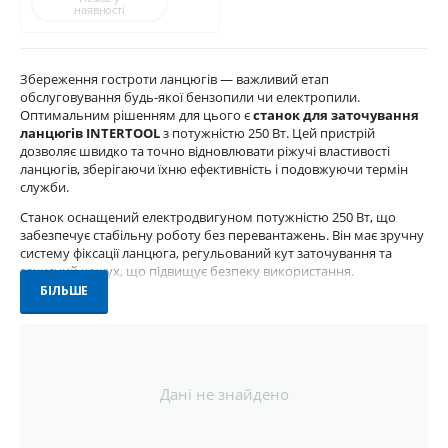
наявності
Збереження гостроти ланцюгів — важливий етап
обслуговування будь-якої бензопили чи електропили.
Оптимальним рішенням для цього є
станок для заточування
ланцюгів INTERTOOL
з потужністю 250 Вт. Цей пристрій
дозволяє швидко та точно відновлювати ріжучі властивості
ланцюгів, зберігаючи їхню ефективність і подовжуючи термін
служби.
Станок оснащений електродвигуном потужністю 250 Вт, що
забезпечує стабільну роботу без перевантажень. Він має зручну
систему фіксації ланцюга, регульований кут заточування та
захисний кожух, що підвищує безпеку використання.
БІЛЬШЕ
Переваги моделі INTERTOOL:
Потужність 250 Вт
— достатньо для домашнього та
напівпрофесійного використання
Регулювання кута заточування
— для точного
Дані не знайдено
налаштування під різні типи ланцюгів
Компактний і зручний у використанні