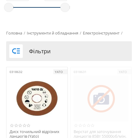
Головна
/
Інструменти й обладнання
/
Електроінструмент
/

Фільтри
0318632
YATO
0318631
YATO
Диск точильний відрізних
Верстат для заточування
ланцюгів (Yato)
ланцюгів 85Вт 55000об/мін.