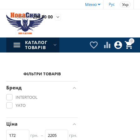
Меню
Рус
Укр
+38(067)
230 50 00

0
КАТАЛОГ




ТОВАРІВ
ФІЛЬТРИ ТОВАРІВ
Бренд
INTERTOOL
YATO
Ціна
грн.
–
грн.