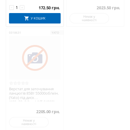
172.50
грн.
2023.50
грн.
−
+
Немає у
У КОШИК
наявності
0318631
YATO
Верстат для заточування
ланцюгів 85Вт 55000об/мін.
(Yato) під диск
(108х23х3,2мм) (YT-84990)
2205.00
грн.
Немає у
наявності