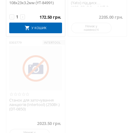
108x23x3.2мм (YT-84991)
(Yato) під диск
(108х23х3,2мм) (YT-8...
172.50
грн.
2205.00
грн.
−
+
Немає у
У КОШИК
наявності
0303779
INTERTOOL
Станок для заточування
ланцюгів (Intertool) (250Вт.)
(DT-0850)
2023.50
грн.
Немає у