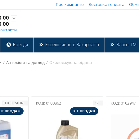
Про компанію
Доставка і оплата
Обмі
0 00

0 00
Контакти
Бренди
Ексклюзивно в Закарпатті
Власні ТМ
и
/
Автохімія та догляд
/
Охолоджуюча рідина
КОД:
0100862
КОД:
0102947
FEBI BILSTEIN
K2
ХІТ ПРОДАЖ
ХІТ ПРОДАЖ