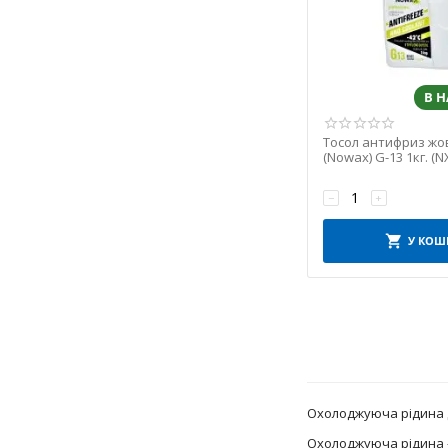
В 
Тосол антифриз жов
(Nowax) G-13 1кг. (N
−
+
У КОШ
Охолоджуюча рідина дл
Охолоджуюча рідина —