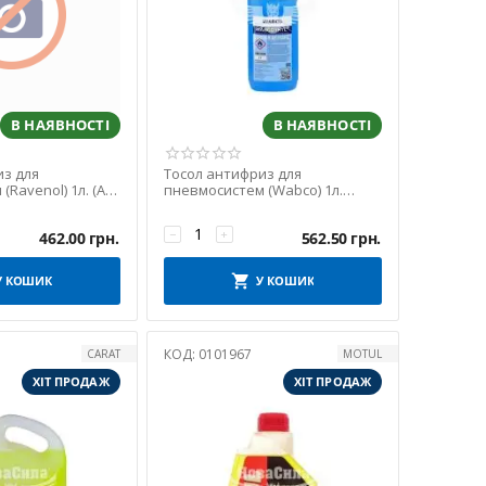
В НАЯВНОСТІ
В НАЯВНОСТІ
из для
Тосол антифриз для
Ravenol) 1л. (AIR
пневмосистем (Wabco) 1л.
L)
(8307020874)
−
+
462.00
грн.
562.50
грн.
У КОШИК
У КОШИК
КОД:
0101967
CARAT
MOTUL
ХІТ ПРОДАЖ
ХІТ ПРОДАЖ