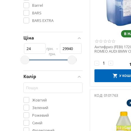
Barrel
BARS
BARS EXTRA
BELAUTO
В 
CARAT
Ціна
Cartechnic
Антифриз (FEBI) 172
грн.
–
COMMA
ROMEO AUDI BMW CI
грн.
IVECO LADA LANCIA 
DYNAMAX
BENZ...
−
+
FEBI BILSTEIN
GLYCOLYKA
Колір
У КОШ
GLYCUNIC
GROM-EX
КОД:
0101763
HEPU
Жовтий
K2
Зелений
KROON OIL
Рожевий
MAXION
Синій
MOLDER
Фіолетовий