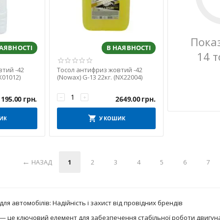
Пока
НАЯВНОСТІ
В НАЯВНОСТІ
14 т
тий -42
Тосол антифриз жовтий -42
X01012)
(Nowax) G-13 22кг. (NX22004)
−
+
195.00
грн.
2649.00
грн.
ИК
У КОШИК
НАЗАД
1
2
3
4
5
6
7
я автомобілів: Надійність і захист від провідних брендів
 це ключовий елемент для забезпечення стабільної роботи двигуна 