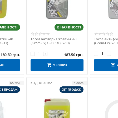
НАЯВНОСТІ
В НАЯВНОСТІ
тий -40
Тосол антифриз жовтий -40
Тосол антифри
G-13)
(Grom-Ex) G-13 1л. (G-13)
(Grom-Ex) G-13 
−
+
−
+
1180.50
грн.
187.50
грн.
ИК
У КОШИК
КОД:
0102162
NOWAX
NOWAX
ХІТ ПРОДАЖ
ХІТ ПРОДАЖ