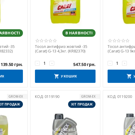
НАЯВНОСТІ
В НАЯВНОСТІ
тий -35
Тосол антифриз жовтий -35
Тосол антифри
KR82332)
(Carat) G-13 4,3кг. (KR82370)
(Carat) G-13 9к
−
+
−
+
139.50
грн.
547.50
грн.
ИК
У КОШИК
КОД:
0119190
КОД:
0119200
GROM-EX
GROM-EX
ХІТ ПРОДАЖ
ХІТ ПРОДАЖ