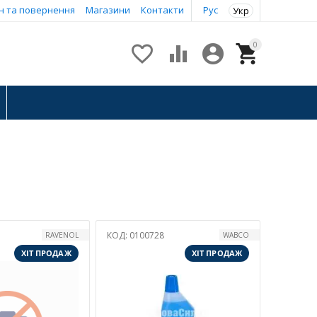
н та повернення
Магазини
Контакти
Рус
Укр
0




КОД:
0100728
RAVENOL
WABCO
ХІТ ПРОДАЖ
ХІТ ПРОДАЖ