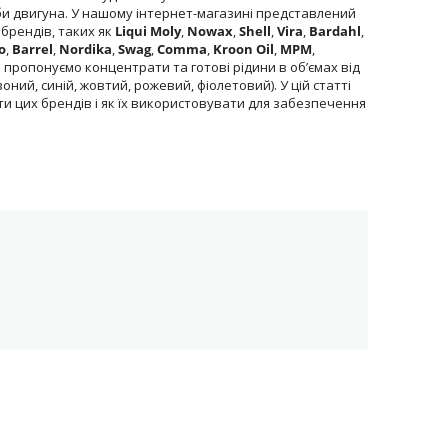
би двигуна. У нашому інтернет-магазині представлений
брендів, таких як
Liqui Moly
,
Nowax
,
Shell
,
Vira
,
Bardahl
,
o
,
Barrel
,
Nordika
,
Swag
,
Comma
,
Kroon Oil
,
MPM
,
и пропонуємо концентрати та готові рідини в об’ємах від
воний, синій, жовтий, рожевий, фіолетовий). У цій статті
и цих брендів і як їх використовувати для забезпечення
 запобігаючи його перегріву влітку та замерзанню
 утворенню відкладень у системі охолодження.
G12+
, подовжує термін служби радіатора, водяного
ести до серйозних проблем, таких як корозія, перегрів
урах.