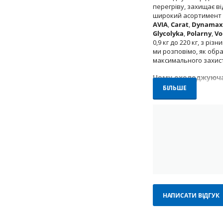
перегріву, захищає в
широкий асортимент о
AVIA
,
Carat
,
Dynamax
Glycolyka
,
Polarny
,
Vo
0,9 кг до 220 кг, з рі
ми розповімо, як обр
максимального захист
Чому охолоджуюча
БІЛЬШЕ
Охолоджуюча рідина в
взимку. Вона забезпе
Використання якісног
насоса та інших комп
або навіть пошкодже
Основні функції охол
Теплопередача
:
Захист від заме
Антикорозійний 
НАПИСАТИ ВІДГУК
Запобігання нак