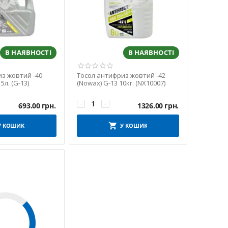
В НАЯВНОСТІ
В НАЯВНОСТІ
з жовтий -40
Тосол антифриз жовтий -42
5л. (G-13)
(Nowax) G-13 10кг. (NX10007)
−
+
693.00
грн.
1326.00
грн.
У КОШИК
У КОШИК