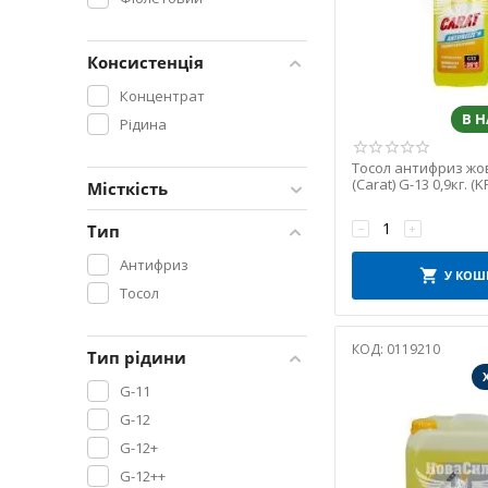
MOTOR LUX
Червоний
MOTUL
Консистенція
MPM
Концентрат
NORDIKA
В 
Рідина
NOWAX
NSG AUTO
Тосол антифриз жов
PEUGEOT
(Carat) G-13 0,9кг. (
Місткість
RAVENOL
Тип
−
+
RENAULT
Антифриз
SHELL
У КОШ
Тосол
SINTEC
SWAG
КОД:
0119210
V8
Тип рідини
VAG
G-11
VIRA
G-12
Volvo Original
G-12+
VULCAN
G-12++