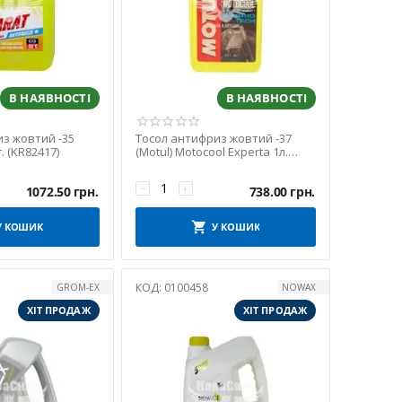
В НАЯВНОСТІ
В НАЯВНОСТІ
з жовтий -35
Тосол антифриз жовтий -37
г. (KR82417)
(Motul) Motocool Experta 1л.
(818701)
−
+
1072.50
грн.
738.00
грн.
У КОШИК
У КОШИК
КОД:
0100458
GROM-EX
NOWAX
ХІТ ПРОДАЖ
ХІТ ПРОДАЖ