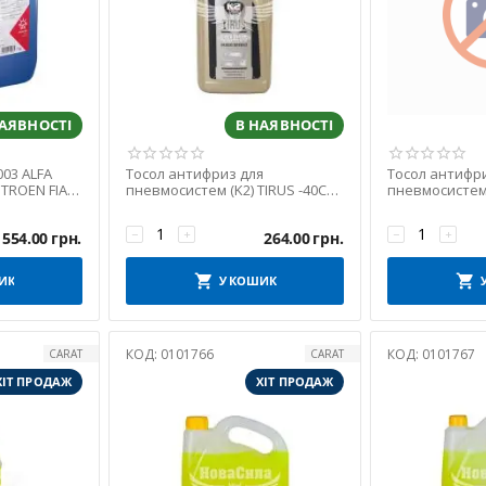
НАЯВНОСТІ
В НАЯВНОСТІ
003 ALFA
Тосол антифриз для
Тосол антифр
TROEN FIAT
пневмосистем (K2) TIRUS -40C
пневмосистем (
MERCEDES-
1л. (T360)
BRAKE ANTIFR 1
−
+
−
+
1554.00
грн.
264.00
грн.
ИК
У КОШИК
КОД:
0101766
КОД:
0101767
CARAT
CARAT
ХІТ ПРОДАЖ
ХІТ ПРОДАЖ