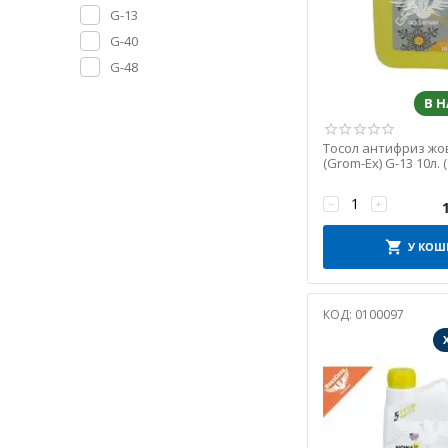
WABCO
G-13
ZOLLEX
G-40
Полярний
G-48
В 
Тосол антифриз жов
(Grom-Ex) G-13 10л. (
−
+
У КОШ
КОД:
0100097