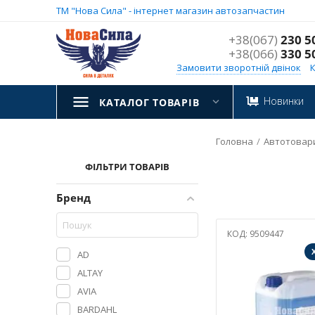
ТМ "Нова Сила" - інтернет магазин автозапчастин
+38(067)
230 5
+38(066)
330 5
Замовити зворотній двінок
Новинки
КАТАЛОГ ТОВАРІВ
Головна
/
Автотовар
ФІЛЬТРИ ТОВАРІВ
Бренд
КОД:
9509447
AD
ALTAY
AVIA
BARDAHL