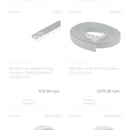
0309583
KING
0373820
PROFIL
Молдінг на дверки (King)
Молдінг унів. (Profil) (26мм. -
(1моток 30м) GU609-A10
25м.) (Sal-26)
(GU609-A10)
418.50
грн.
3379.50
грн.
Немає у
Немає у
наявності
наявності
0315651
АВТОГРАФ
0315652
АВТОГРАФ