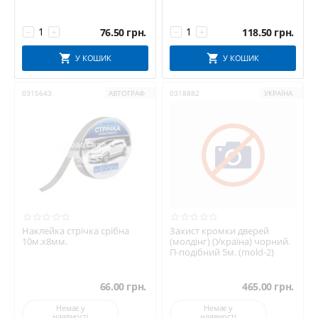
76.50
грн.
118.50
грн.
−
+
−
+
У КОШИК
У КОШИК
0315643
АВТОГРАФ
0318882
УКРАЇНА
Наклейка стрічка срібна
Захист кромки дверей
10м.х8мм.
(молдінг) (Україна) чорний.
П-подібний 5м. (mold-2)
66.00
грн.
465.00
грн.
Немає у
Немає у
наявності
наявності