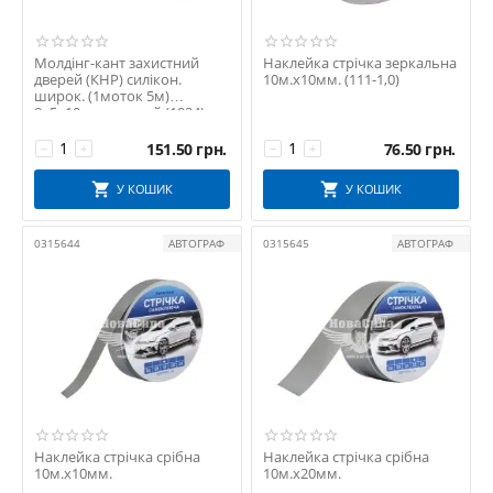
Молдінг-кант захистний
Наклейка стрічка зеркальна
дверей (КНР) силікон.
10м.х10мм. (111-1,0)
широк. (1моток 5м)
8х5х10мм. чорний (1024)
151.50
грн.
76.50
грн.
−
+
−
+
У КОШИК
У КОШИК
0315644
АВТОГРАФ
0315645
АВТОГРАФ
Наклейка стрічка срібна
Наклейка стрічка срібна
10м.х10мм.
10м.х20мм.