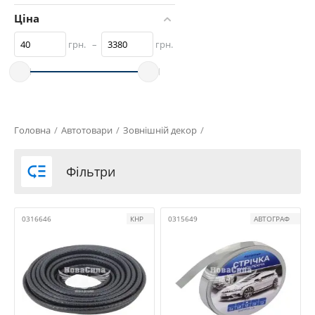
Ціна
грн.
–
грн.
Головна
/
Автотовари
/
Зовнішній декор
/

Фільтри
0316646
КНР
0315649
АВТОГРАФ