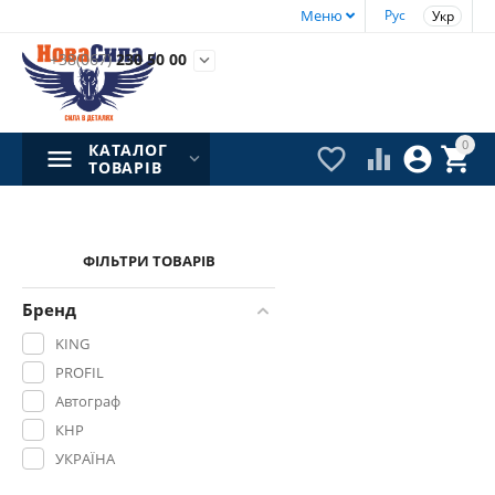
Меню
Рус
Укр
+38(067)
230 50 00

0
КАТАЛОГ




ТОВАРІВ
ФІЛЬТРИ ТОВАРІВ
Бренд
KING
PROFIL
Автограф
КНР
УКРАЇНА