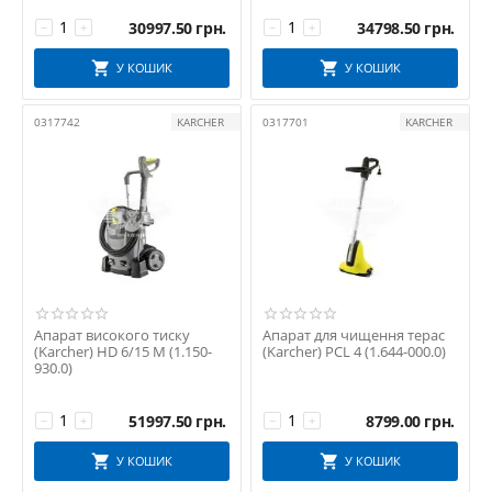
30997.50
грн.
34798.50
грн.
−
+
−
+
У КОШИК
У КОШИК
0317742
KARCHER
0317701
KARCHER
Апарат високого тиску
Апарат для чищення терас
(Karcher) HD 6/15 M (1.150-
(Karcher) PCL 4 (1.644-000.0)
930.0)
51997.50
грн.
8799.00
грн.
−
+
−
+
У КОШИК
У КОШИК