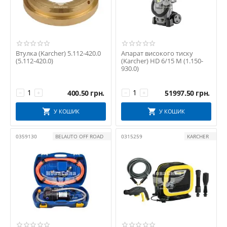
Втулка (Karcher) 5.112-420.0
Апарат високого тиску
(5.112-420.0)
(Karcher) HD 6/15 M (1.150-
930.0)
400.50
грн.
51997.50
грн.
−
+
−
+
У КОШИК
У КОШИК
0359130
BELAUTO OFF ROAD
0315259
KARCHER