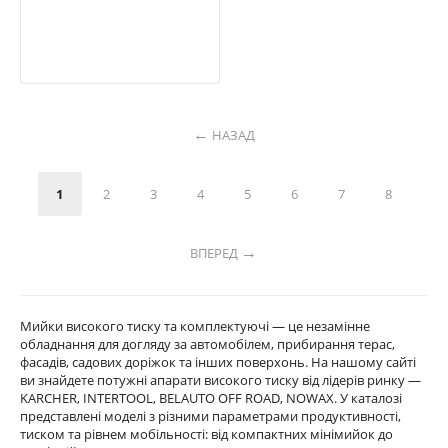
НАЗАД
1
2
3
4
5
6
7
8
ВПЕРЕД
Мийки високого тиску та комплектуючі — це незамінне
обладнання для догляду за автомобілем, прибирання терас,
фасадів, садових доріжок та інших поверхонь. На нашому сайті
ви знайдете потужні апарати високого тиску від лідерів ринку —
KARCHER, INTERTOOL, BELAUTO OFF ROAD, NOWAX. У каталозі
представлені моделі з різними параметрами продуктивності,
тиском та рівнем мобільності: від компактних мінімийок до