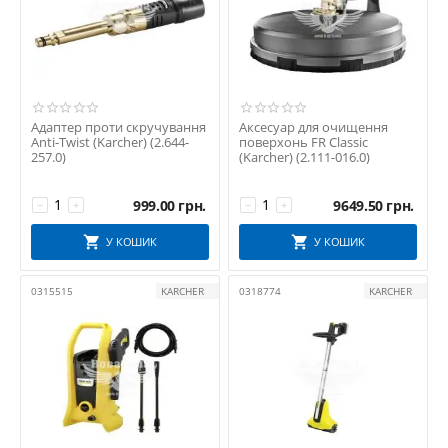
Адаптер проти скручування
Аксесуар для очищення
Anti-Twist (Karcher) (2.644-
поверхонь FR Classic
257.0)
(Karcher) (2.111-016.0)
999.00
грн.
9649.50
грн.
−
+
−
+
У КОШИК
У КОШИК
0315515
KARCHER
0318774
KARCHER