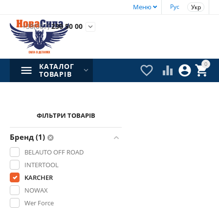
Меню
Рус
Укр
+38(067)
230 50 00

0
КАТАЛОГ




ТОВАРІВ
ФІЛЬТРИ ТОВАРІВ
Бренд (1)
BELAUTO OFF ROAD
INTERTOOL
KARCHER
NOWAX
Wer Force