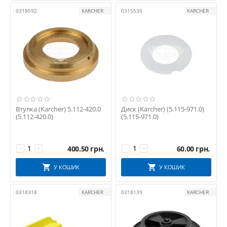
0318592
KARCHER
0315535
KARCHER
Втулка (Karcher) 5.112-420.0
Диск (Karcher) (5.115-971.0)
(5.112-420.0)
(5.115-971.0)
400.50
грн.
60.00
грн.
−
+
−
+
У КОШИК
У КОШИК
0318318
KARCHER
0318139
KARCHER