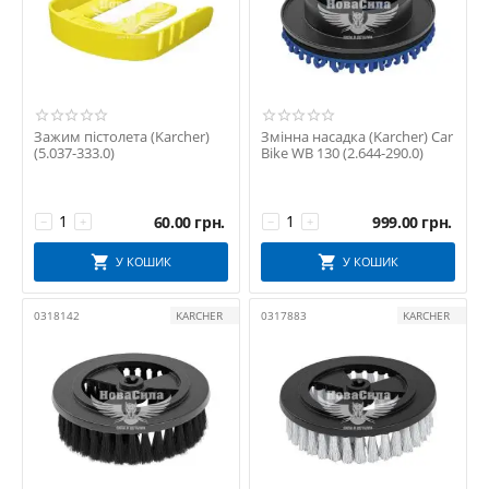
Зажим пістолета (Karcher)
Змінна насадка (Karcher) Car
(5.037-333.0)
Bike WB 130 (2.644-290.0)
60.00
грн.
999.00
грн.
−
+
−
+
У КОШИК
У КОШИК
0318142
KARCHER
0317883
KARCHER