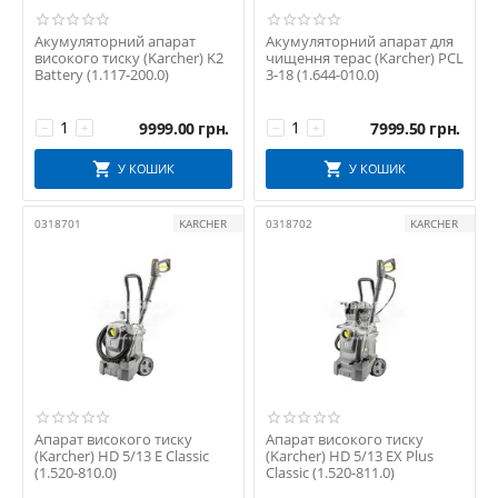
Акумуляторний апарат
Акумуляторний апарат для
високого тиску (Karcher) K2
чищення терас (Karcher) PCL
Battery (1.117-200.0)
3-18 (1.644-010.0)
9999.00
грн.
7999.50
грн.
−
+
−
+
У КОШИК
У КОШИК
0318701
KARCHER
0318702
KARCHER
Апарат високого тиску
Апарат високого тиску
(Karcher) HD 5/13 E Classic
(Karcher) HD 5/13 EX Plus
(1.520-810.0)
Classic (1.520-811.0)