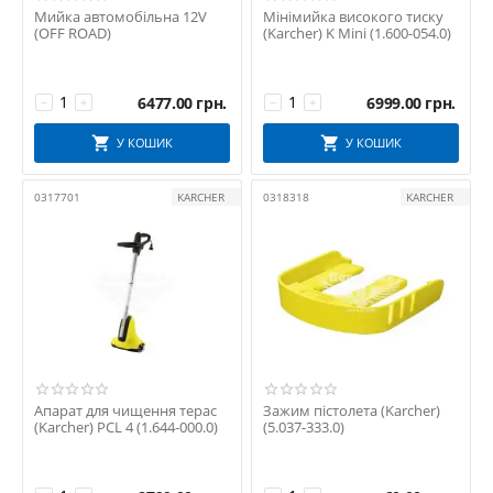
Мийка автомобільна 12V
Мінімийка високого тиску
(OFF ROAD)
(Karcher) K Mini (1.600-054.0)
6477.00
грн.
6999.00
грн.
−
+
−
+
У КОШИК
У КОШИК
0317701
KARCHER
0318318
KARCHER
Апарат для чищення терас
Зажим пістолета (Karcher)
(Karcher) PCL 4 (1.644-000.0)
(5.037-333.0)