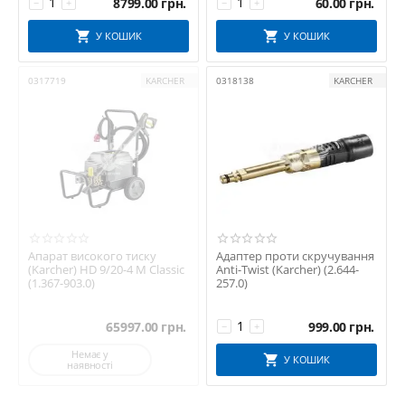
8799.00
грн.
60.00
грн.
−
+
−
+
У КОШИК
У КОШИК
0317719
KARCHER
0318138
KARCHER
Апарат високого тиску
Адаптер проти скручування
(Karcher) HD 9/20-4 M Classic
Anti-Twist (Karcher) (2.644-
(1.367-903.0)
257.0)
65997.00
грн.
999.00
грн.
−
+
Немає у
У КОШИК
наявності