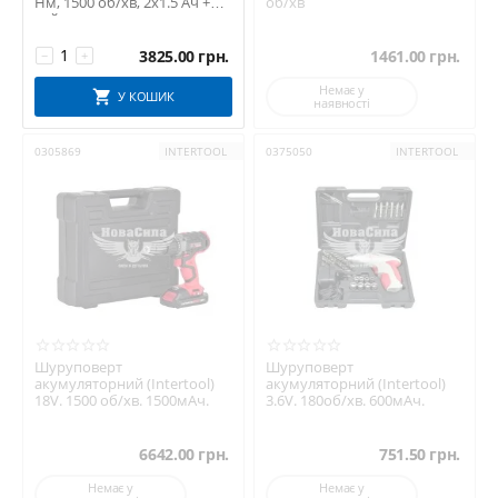
Нм, 1500 об/хв, 2х1.5 Ач +
об/хв
кейс
3825.00
грн.
1461.00
грн.
−
+
Немає у
У КОШИК
наявності
0305869
INTERTOOL
0375050
INTERTOOL
Шуруповерт
Шуруповерт
акумуляторний (Intertool)
акумуляторний (Intertool)
18V. 1500 об/хв. 1500мАч.
3.6V. 180об/хв. 600мАч.
6642.00
грн.
751.50
грн.
Немає у
Немає у