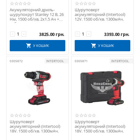
Акумуляторний дриль-
Шуруповерт
шурупокрут Stanley 12 В, 26
акумуляторний (Intertool)
Нм, 1500 об/хв, 2х1.5 Ач +
12V. 1500 об/хв. 1300мАч.
кейс
3825.00
грн.
3393.00
грн.
−
+
−
+
У КОШИК
У КОШИК
0305872
INTERTOOL
0305871
INTERTOOL
Шуруповерт
Шуруповерт
акумуляторний (Intertool)
акумуляторний (Intertool)
18V. 1500 об/хв. 1300мАч.
18V. 1500 об/хв. 1300мАч.