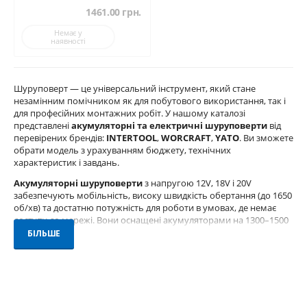
1461.00
грн.
Немає у
наявності
Шуруповерт — це універсальний інструмент, який стане
незамінним помічником як для побутового використання, так і
для професійних монтажних робіт. У нашому каталозі
представлені
акумуляторні та електричні шуруповерти
від
перевірених брендів:
INTERTOOL
,
WORCRAFT
,
YATO
. Ви зможете
обрати модель з урахуванням бюджету, технічних
характеристик і завдань.
Акумуляторні шуруповерти
з напругою 12V, 18V і 20V
забезпечують мобільність, високу швидкість обертання (до 1650
об/хв) та достатню потужність для роботи в умовах, де немає
доступу до мережі. Вони оснащені акумуляторами на 1300–1500
мАч, що дозволяє працювати без перерви тривалий час. Моделі
БІЛЬШЕ
WORCRAFT мають безщітковий двигун для ще більшої
надійності.
Електричні шуруповерти
(220–230V) — ідеальне рішення для
стаціонарних робіт, де потрібна стабільна потужність і
мінімальне обслуговування. Потужність до 280 Вт та обертання