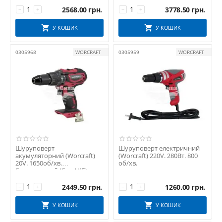
2568.00
грн.
3778.50
грн.
−
+
−
+
У КОШИК
У КОШИК
0305968
WORCRAFT
0305959
WORCRAFT
Шуруповерт
Шуруповерт електричний
акумуляторний (Worcraft)
(Worcraft) 220V. 280Вт. 800
20V. 1650об/хв.
об/хв.
бесщеточний (без АКБ)
2449.50
грн.
1260.00
грн.
−
+
−
+
У КОШИК
У КОШИК