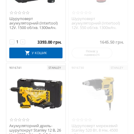
Шуруповерт
Шуруповерт
акумуляторний (Intertool)
акумуляторний (Intertool)
12V. 1500 об/хв. 1300мАч.
12V. 550 об/хв. 1300мАч.
3393.00
грн.
1645.50
грн.
−
+
Немає у
У КОШИК
наявності
9016741
STANLEY
9016730
STANLEY
Акумуляторний дриль-
Шуруповерт мережевий
шурупокрут Stanley 12 В, 26
Stanley 520 Вт, 8 Нм, 4500