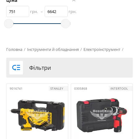
Ціна
грн.
–
грн.
Головна
/
Інструменти й обладнання
/
Електроінструмент
/

Фільтри
9016741
STANLEY
0305868
INTERTOOL