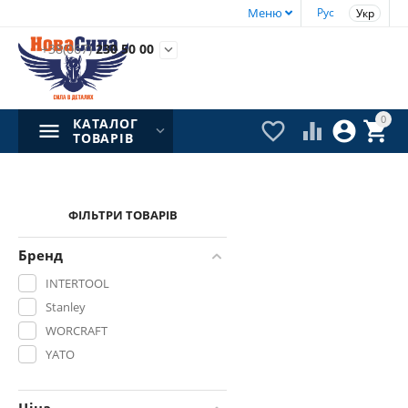
Меню
Рус
Укр
+38(067)
230 50 00

0
КАТАЛОГ




ТОВАРІВ
ФІЛЬТРИ ТОВАРІВ
Бренд
INTERTOOL
Stanley
WORCRAFT
YATO