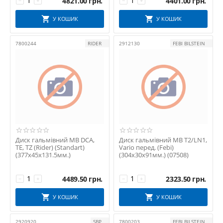
4821.00
грн.
4401.00
грн.
−
+
−
+
У КОШИК
У КОШИК
7800244
RIDER
2912130
FEBI BILSTEIN
Диск гальмівний MB DCA,
Диск гальмівний MB T2/LN1,
TE, TZ (Rider) (Standart)
Vario перед. (Febi)
(377х45х131.5мм.)
(304х30х91мм.) (07508)
4489.50
грн.
2323.50
грн.
−
+
−
+
У КОШИК
У КОШИК
2920920
SBP
7800203
FEBI BILSTEIN