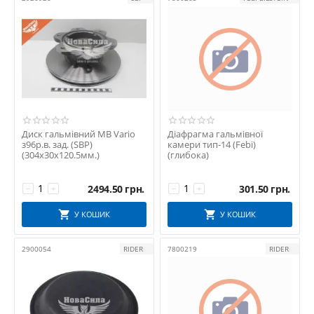
Диск гальмівний MB Vario
Діафрагма гальмівної
з96р.в. зад. (SBP)
камери тип-14 (Febi)
(304х30х120.5мм.)
(глибока)
2494.50
грн.
301.50
грн.
−
+
−
+
У КОШИК
У КОШИК
2900054
RIDER
7800219
RIDER