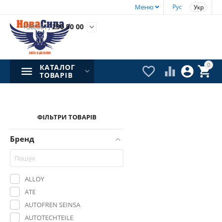
Меню
Рус
Укр
+38(067)
230 50 00

0
КАТАЛОГ




ТОВАРІВ
ФІЛЬТРИ ТОВАРІВ
Бренд
ALLOY
ATE
AUTOFREN SEINSA
AUTOTECHTEILE