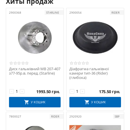
Хиты продаж
2900368
STARLINE
2900054
RIDER
Диск гальмівний MB 207-407
Діафрагма гальмівної
з77-95р.в. перед. (Starline)
камери тип-36 (Rider)
(глибока)
1993.50
грн.
175.50
грн.
−
+
−
+
У КОШИК
У КОШИК
7800027
RIDER
2920920
SBP