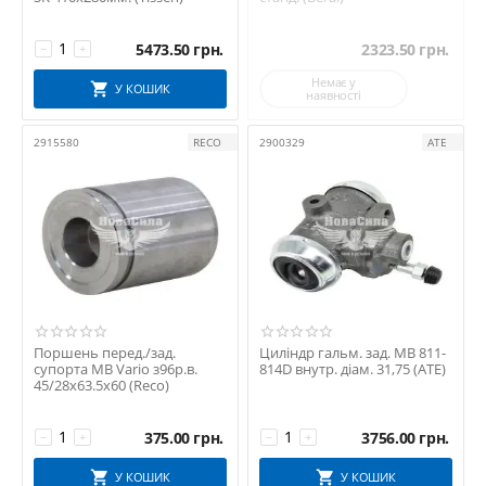
5473.50
грн.
2323.50
грн.
−
+
Немає у
У КОШИК
наявності
2915580
RECO
2900329
ATE
Поршень перед./зад.
Циліндр гальм. зад. MB 811-
супорта MB Vario з96р.в.
814D внутр. діам. 31,75 (ATE)
45/28х63.5х60 (Reco)
375.00
грн.
3756.00
грн.
−
+
−
+
У КОШИК
У КОШИК