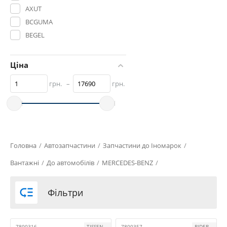
AXUT
BCGUMA
BEGEL
BERAL
BOSCH
Ціна
BPART
грн.
–
грн.
BSG
CEI
COJALI
Connect
DT Spare Parts
Головна
/
Автозапчастини
/
Запчастини до Іномарок
/
EBS
Вантажні
/
До автомобілів
/
MERCEDES-BENZ
/
EMMERRE
FEBI BILSTEIN

Фільтри
FERODO
FOMAR Friction
FRENKIN
7800316
TISSEN
7800357
RIDER