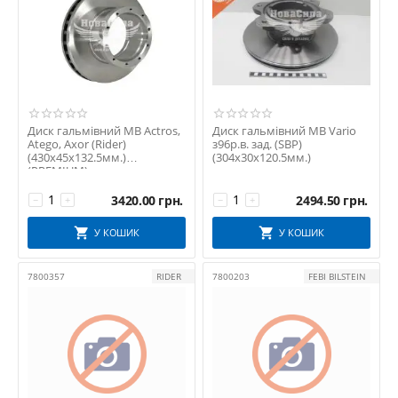
Диск гальмівний MB Actros,
Диск гальмівний MB Vario
Atego, Axor (Rider)
з96р.в. зад. (SBP)
(430х45х132.5мм.)
(304х30х120.5мм.)
(PREMIUM)
3420.00
грн.
2494.50
грн.
−
+
−
+
У КОШИК
У КОШИК
7800357
RIDER
7800203
FEBI BILSTEIN