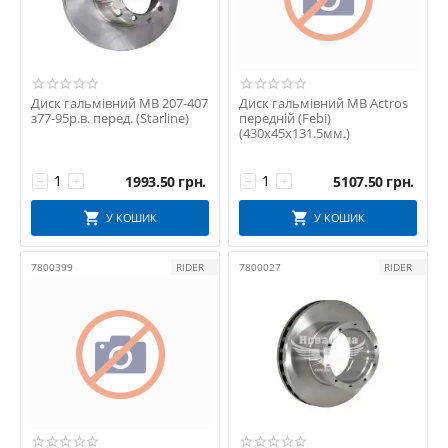
SOLGY
SORL
SP
STARLINE
Диск гальмівний MB 207-407
Диск гальмівний MB Actros
STELLOX
з77-95р.в. перед. (Starline)
передній (Febi)
(430х45х131.5мм.)
TEXTAR
TISSEN
1993.50
грн.
5107.50
грн.
−
+
−
+
TRW
WABCO
У КОШИК
У КОШИК
WBH
WINKLER
7800399
RIDER
7800027
RIDER
Winnard