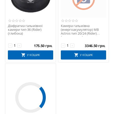
Діафрагма гальмівної
Камера гальмівна
камери тип-36 (Rider)
(енергоакумулятор) MB
(глибока)
Actros тип 20/24 (Rider)
(диск. гальма)
175.50
грн.
3346.50
грн.
−
+
−
+
У КОШИК
У КОШИК