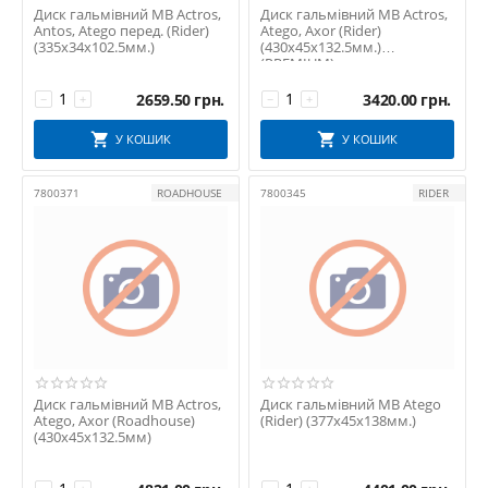
Диск гальмівний MB Actros,
Диск гальмівний MB Actros,
Antos, Atego перед. (Rider)
Atego, Axor (Rider)
(335х34х102.5мм.)
(430х45х132.5мм.)
(PREMIUM)
2659.50
грн.
3420.00
грн.
−
+
−
+
У КОШИК
У КОШИК
7800371
ROADHOUSE
7800345
RIDER
Диск гальмівний MB Actros,
Диск гальмівний MB Atego
Atego, Axor (Roadhouse)
(Rider) (377х45х138мм.)
(430х45х132.5мм)