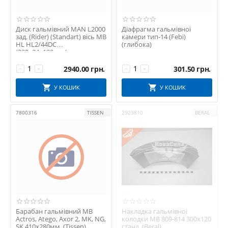
Диск гальмівний MAN L2000
Діафрагма гальмівної
зад. (Rider) (Standart) вісь MB
камери тип-14 (Febi)
HL HL2/44DC
(глибока)
(330х34х129мм.)
2940.00
грн.
301.50
грн.
−
+
−
+
У КОШИК
У КОШИК
7800316
TISSEN
2923810
BERAL
Барабан гальмівний MB
Накладка гальмівної
Actros, Atego, Axor 2, MK, NG,
колодки MB 809-814 300х120
SK 410х280мм. (Tissen)
станд. (Beral)