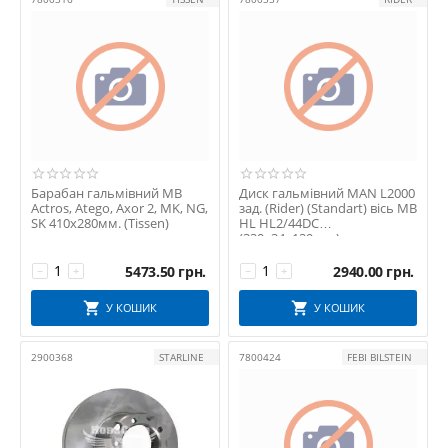
FRENKIT
FriCo
INTELLI
KRAJ
Lumag
MERCEDES-BENZ
NK
Pe Automotive
Барабан гальмівний MB
Диск гальмівний MAN L2000
Actros, Atego, Axor 2, MK, NG,
зад. (Rider) (Standart) вісь MB
PNEUMATICS
SK 410х280мм. (Tissen)
HL HL2/44DC
(330х34х129мм.)
PROFIT
RECO
5473.50
грн.
2940.00
грн.
−
+
−
+
REMSA
У КОШИК
У КОШИК
RIDER
ROADHOUSE
2900368
STARLINE
7800424
FEBI BILSTEIN
ROTWEISS
SAMPA
SBP