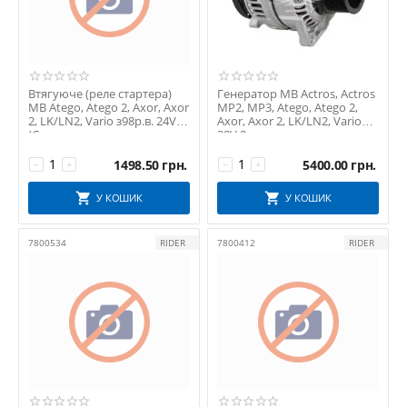
Втягуюче (реле стартера)
Генератор MB Actros, Actros
MB Atego, Atego 2, Axor, Axor
MP2, MP3, Atego, Atego 2,
2, LK/LN2, Vario з98р.в. 24V
Axor, Axor 2, LK/LN2, Vario
(Ca...
28V 8...
1498.50
грн.
5400.00
грн.
−
+
−
+
У КОШИК
У КОШИК
7800534
RIDER
7800412
RIDER