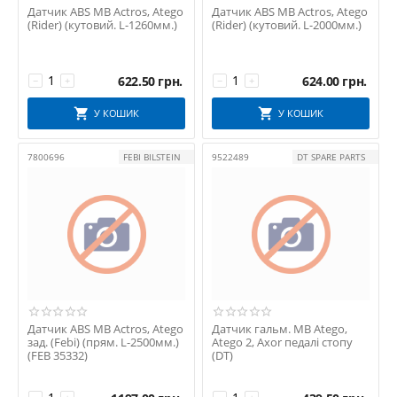
Датчик ABS MB Actros, Atego
Датчик ABS MB Actros, Atego
(Rider) (кутовий. L-1260мм.)
(Rider) (кутовий. L-2000мм.)
622.50
грн.
624.00
грн.
−
+
−
+
У КОШИК
У КОШИК
7800696
FEBI BILSTEIN
9522489
DT SPARE PARTS
Датчик ABS MB Actros, Atego
Датчик гальм. MB Atego,
зад. (Febi) (прям. L-2500мм.)
Atego 2, Axor педалі стопу
(FEB 35332)
(DT)