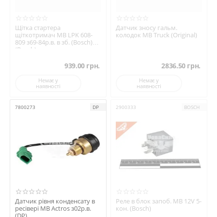
Щітка стартера
Датчик зносу гальм.
щіткотримач MB LPK 608-
колодок MB Truck (Original)
809 з69-84р.в. в зб. (Bosch)
(Bosch)
939.00
грн.
2836.50
грн.
Немає у
Немає у
наявності
наявності
7800273
DP
2900333
BOSCH
Датчик рівня конденсату в
Реле в блок запоб. MB 12V 5-
ресівері MB Actros з02р.в.
кон. (Bosch)
(DP)