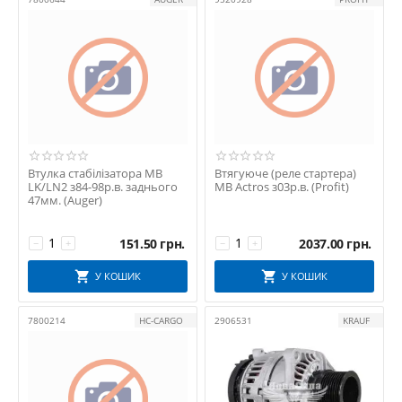
MOBILETRON
MONARK
OE MB
PETERS
PROFIT
RIDER
SWAG
TEMPLIN
Втулка стабілізатора MB
Втягуюче (реле стартера)
LK/LN2 з84-98р.в. заднього
MB Actros з03р.в. (Profit)
THERMOTEC
47мм. (Auger)
151.50
грн.
2037.00
грн.
−
+
−
+
У КОШИК
У КОШИК
7800214
HC-CARGO
2906531
KRAUF