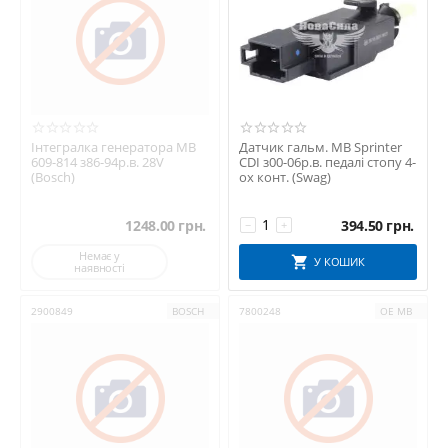
Інтегралка генератора MB
Датчик гальм. MB Sprinter
609-814 з86-94р.в. 28V
CDI з00-06р.в. педалі стопу 4-
(Bosch)
ох конт. (Swag)
1248.00
грн.
394.50
грн.
−
+
Немає у
У КОШИК
наявності
2900849
BOSCH
7800248
OE MB