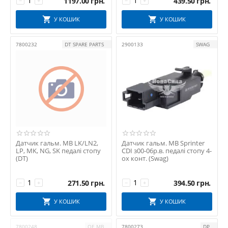
1197.00
грн.
439.50
грн.
−
+
−
+
У КОШИК
У КОШИК
7800232
DT SPARE PARTS
2900133
SWAG
Датчик гальм. MB LK/LN2,
Датчик гальм. MB Sprinter
LP, MK, NG, SK педалі стопу
CDI з00-06р.в. педалі стопу 4-
(DT)
ох конт. (Swag)
271.50
грн.
394.50
грн.
−
+
−
+
У КОШИК
У КОШИК
7800248
OE MB
7800273
DP