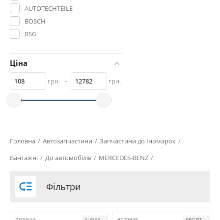
AUTOTECHTEILE
BOSCH
BSG
CNT
CQ
Ціна
DECARO
грн.
–
грн.
DP
DT Spare Parts
ELO
ERA
FEBI BILSTEIN
Головна
/
Автозапчастини
/
Запчастини до Іномарок
/
GHIBAUDI
Вантажні
/
До автомобілів
/
MERCEDES-BENZ
/
HC-Cargo
HELLA

Фільтри
ISKRA
KRAUF
MERCEDES-BENZ
7800644
AUGER
9520928
PROFIT