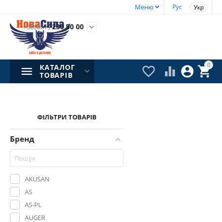
Меню
Рус
Укр
+38(067)
230 50 00

0
КАТАЛОГ




ТОВАРІВ
ФІЛЬТРИ ТОВАРІВ
Бренд
AKUSAN
AS
AS-PL
AUGER