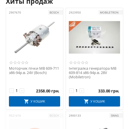
Хиты продаж
2907670
BOSCH
2923950
MOBILETRON
Моторчик пічки MB 609-711
Інтегралка генератора MB
з86-94р.в. 24V (Bosch)
609-814 з86-94р.в. 28V
(Mobiletron)
2358.00
грн.
333.00
грн.
−
+
−
+
У КОШИК
У КОШИК
9521476
BOSCH
2900133
SWAG