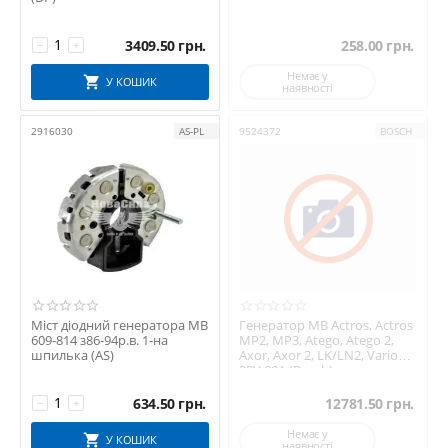
3409.50
грн.
258.00
грн.
−
+
Немає у
У КОШИК
наявності
2916030
AS-PL
9524372
BOSCH
Міст діодний генератора MB
Генератор MB Actros, Actros
609-814 з86-94р.в. 1-на
MP2, MP3, Atego, Atego 2,
шпилька (AS)
Axor, Axor 2, LK/LN2, Vario
28V 80A (Bosch)
634.50
грн.
12781.50
грн.
−
+
Немає у
У КОШИК
наявності