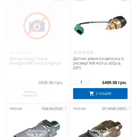
Датчик зносу гальм.
Датчик рівня конденсату в
колодок MB Truck (Original)
ресівері MB Actros з02р.в.
(DP)
2836.50
грн.
3409.50
грн.
−
+
Немає у
У КОШИК
наявності
7800246
FEBI BILSTEIN
9505430
DT SPARE PARTS