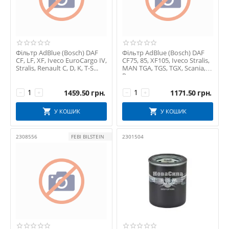
Фільтр AdBlue (Bosch) DAF
Фільтр AdBlue (Bosch) DAF
CF, LF, XF, Iveco EuroCargo IV,
CF75, 85, XF105, Iveco Stralis,
Stralis, Renault C, D, K, T-S...
MAN TGA, TGS, TGX, Scania,
P,...
1459.50
грн.
1171.50
грн.
−
+
−
+
У КОШИК
У КОШИК
2308556
FEBI BILSTEIN
2301504