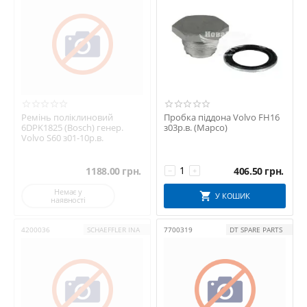
Ремінь поліклиновий
Пробка піддона Volvo FH16
6DPK1825 (Bosch) генер.
з03р.в. (Mapco)
Volvo S60 з01-10р.в.
1188.00
грн.
406.50
грн.
−
+
Немає у
У КОШИК
наявності
4200036
SCHAEFFLER INA
7700319
DT SPARE PARTS