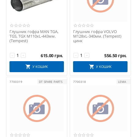
Volvo Original
WALKER
Глушник гофра MAN TGA,
Глушник гофра VOLVO
TGS, TGX М110хL-443мм.
М128хL-340мм. (Tempest)
(Tempest)
цинк
615.00
грн.
556.50
грн.
−
+
−
+
У КОШИК
У КОШИК
7700319
DT SPARE PARTS
7700318
LEMA