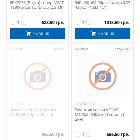
6РК2238 (Bosch) генер. VW T-
340-480 з84-96р.в. шатун 0.25
4 з90-03р.в. (2.4D, 2.5, 2.5TDI)
(Glyco) (1.6D, 1.7)
628.50
грн.
1018.50
грн.
−
+
−
+
У КОШИК
У КОШИК
2303208
BOSCH
7700018
TEMPEST
Фільтр повітряний Volvo
Глушник гофра VOLVO
XC90 з09-14р.в. (Bosch)
М128хL-340мм. (Tempest)
цинк
862.50
грн.
556.50
грн.
−
+