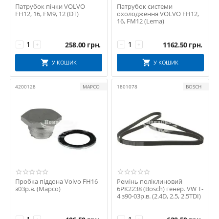
Патрубок пічки VOLVO
Патрубок системи
FH12, 16, FM9, 12 (DT)
охолодження VOLVO FH12,
16, FM12 (Lema)
258.00
грн.
1162.50
грн.
−
+
−
+
У КОШИК
У КОШИК
4200128
MAPCO
1801078
BOSCH
Пробка піддона Volvo FH16
Ремінь поліклиновий
з03р.в. (Mapco)
6РК2238 (Bosch) генер. VW T-
4 з90-03р.в. (2.4D, 2.5, 2.5TDI)