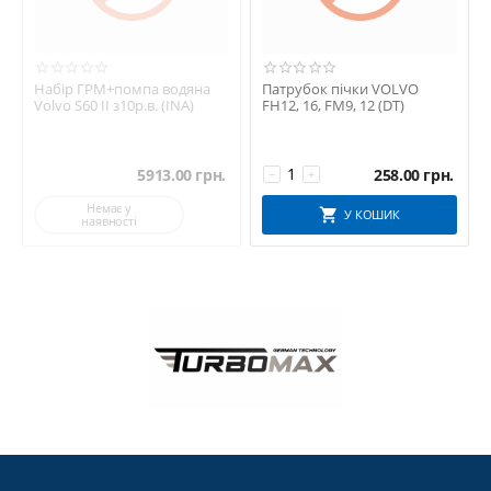
Набір ГРМ+помпа водяна
Патрубок пічки VOLVO
Volvo S60 ІІ з10р.в. (INA)
FH12, 16, FM9, 12 (DT)
5913.00
грн.
258.00
грн.
−
+
Немає у
У КОШИК
наявності