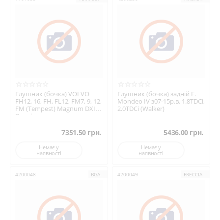
Глушник (бочка) VOLVO
Глушник (бочка) задній F.
FH12, 16, FH, FL12, FM7, 9, 12,
Mondeo IV з07-15р.в. 1.8TDCi,
FM (Tempest) Magnum DXI,
2.0TDCi (Walker)
Premium ...
7351.50
грн.
5436.00
грн.
Немає у
Немає у
наявності
наявності
4200048
BGA
4200049
FRECCIA