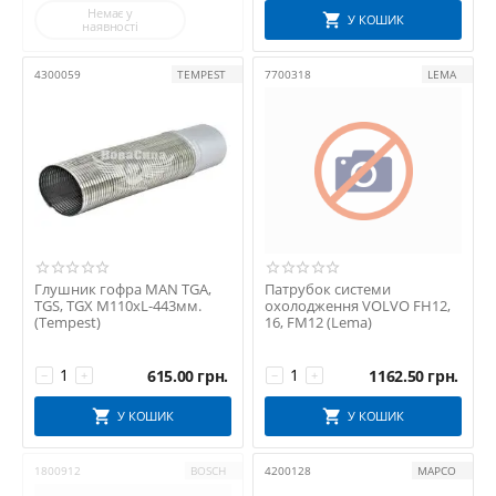
Немає у
У КОШИК
наявності
4300059
TEMPEST
7700318
LEMA
Глушник гофра MAN TGA,
Патрубок системи
TGS, TGX М110хL-443мм.
охолодження VOLVO FH12,
(Tempest)
16, FM12 (Lema)
615.00
грн.
1162.50
грн.
−
+
−
+
У КОШИК
У КОШИК
1800912
BOSCH
4200128
MAPCO