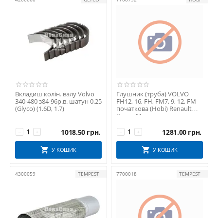
LEMA
LEMFORDER
MAGNETI MARELLI
MAPCO
METZGER
NRF
PAYEN
PROFIT
Вкладиш колін. валу Volvo
Глушник (труба) VOLVO
340-480 з84-96р.в. шатун 0.25
FH12, 16, FH, FM7, 9, 12, FM
Reinhoch
(Glyco) (1.6D, 1.7)
початкова (Hobi) Renault
Kerax, Magn...
Schaeffler INA
SKF
1018.50
грн.
1281.00
грн.
−
+
−
+
SNR
У КОШИК
У КОШИК
STARLINE
SWAG
4300059
TEMPEST
7700018
TEMPEST
TEMPEST
THERMOTEC
VICTOR REINZ