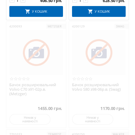
406.50
грн.
628.50
грн.
−
+
−
+
У КОШИК
У КОШИК
4200093
METZGER
4200129
SWAG
Бачок розширювальний
Бачок розширювальний
Volvo C70 з91-02р.в.
Volvo S80 з98-06р.в. (Swag)
(Metzger)
1455.00
грн.
1170.00
грн.
Немає у
Немає у
наявності
наявності
7701033
TEMPEST
4200250
WALKER