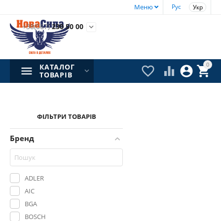
Меню
Рус
Укр
+38(067)
230 50 00

0
КАТАЛОГ




ТОВАРІВ
ФІЛЬТРИ ТОВАРІВ
Бренд
ADLER
AIC
BGA
BOSCH