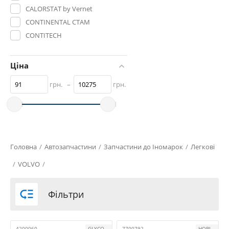
CALORSTAT by Vernet
CONTINENTAL CTAM
CONTITECH
CORTECO
DAYCO
Ціна
Dr.Motor Automotive
грн.
–
грн.
DT Spare Parts
ELRING
ENGITECH
FA1
FEBI BILSTEIN
Головна
/
Автозапчастини
/
Запчастини до Іномарок
/
Легкові
FRECCIA
/
VOLVO
/
GATES
GLYCO

Фільтри
GOETZE
HOBI
KALE OTO RADYATOR
4200060
GLYCO
7700792
HOBI