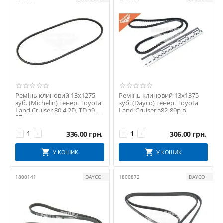
Ремінь клиновий 13х1275
Ремінь клиновий 13х1375
зуб. (Michelin) генер. Toyota
зуб. (Dayco) генер. Toyota
Land Cruiser 80 4.2D, TD з90-
Land Cruiser з82-89р.в.
97р.в.
336.00
грн.
306.00
грн.
−
+
−
+
У КОШИК
У КОШИК
1800141
DAYCO
1800872
DAYCO