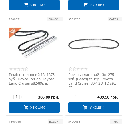
У КОШИК
У КОШИК
1800021
DAYCO
9501299
GATES
Ремінь клиновий 13х1375
Ремінь клиновий 13х1275
зуб. (Dayco) генер. Toyota
зуб. (Gates) генер. Toyota
Land Cruiser з82-89р.в.
Land Cruiser 80 4.2D, TD з90-
97р.в.
306.00
грн.
439.50
грн.
−
+
−
+
У КОШИК
У КОШИК
1800796
BOSCH
5400468
PMC