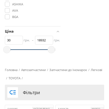
ASHIKA
AVA
BGA
BLIC
BLUE PRINT
Ціна
BorgWarner (Wahler)
грн.
–
грн.
BOSAL
BOSCH
Bugatti
CALORSTAT by Vernet
CHAMPION
Головна
/
Автозапчастини
/
Запчастини до Іномарок
/
Легкові
CONTITECH
/
TOYOTA
/
COOLDOG
CORTECO

Фільтри
CTR
DAYCO
DENSO
5400085
VICTOR REINZ
5400679
MAPCO