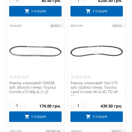
85.50
грн.
6205.50
грн.
−
+
−
+
У КОШИК
У КОШИК
1803230
BOSCH
9501299
GATES
Ремінь клиновий 10X838
Ремінь клиновий 13х1275
зуб. (Bosch) генер. Toyota
зуб. (Gates) генер. Toyota
Corolla з72-80р.в. (1.2)
Land Cruiser 80 4.2D, TD з90-
97р.в.
174.00
грн.
439.50
грн.
−
+
−
+
У КОШИК
У КОШИК
1801596
MICHELIN
1800021
DAYCO