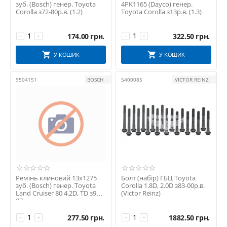
зуб. (Bosch) генер. Toyota
4PK1165 (Dayco) генер.
Corolla з72-80р.в. (1.2)
Toyota Corolla з13р.в. (1.3)
174.00
грн.
322.50
грн.
−
+
−
+
У КОШИК
У КОШИК
9504151
BOSCH
5400085
VICTOR REINZ
Ремінь клиновий 13х1275
Болт (набір) ГБЦ Toyota
зуб. (Bosch) генер. Toyota
Corolla 1.8D, 2.0D з83-00р.в.
Land Cruiser 80 4.2D, TD з90-
(Victor Reinz)
97р.в.
277.50
грн.
1882.50
грн.
−
+
−
+