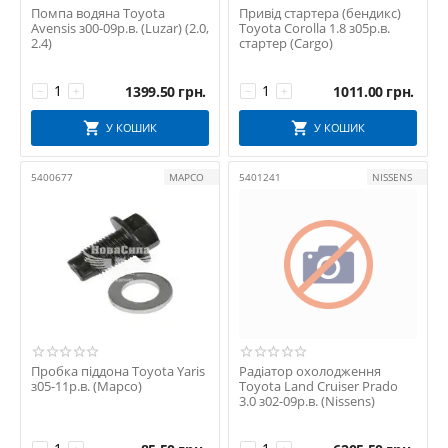
Помпа водяна Toyota
Привід стартера (бендикс)
Schaeffler INA
Avensis з00-09р.в. (Luzar) (2.0,
Toyota Corolla 1.8 з05р.в.
2.4)
стартер (Cargo)
SKF
SNR
1399.50
грн.
1011.00
грн.
−
+
−
+
STARLINE
THERMOTEC
У КОШИК
У КОШИК
TOYOTA
5400677
MAPCO
5401241
NISSENS
TRICLO
VERNET
VICTOR REINZ
Пробка піддона Toyota Yaris
Радіатор охолодження
з05-11р.в. (Mapco)
Toyota Land Cruiser Prado
3.0 з02-09р.в. (Nissens)