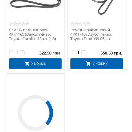
Ремінь поліклиновий
Ремінь поліклиновий
4PK1165 (Dayco) генер.
4PK1710 (Dayco) генер.
Toyota Corolla з13р.в. (1.3)
Toyota Echo з99-05р.в.
322.50
грн.
550.50
грн.
−
+
−
+
У КОШИК
У КОШИК