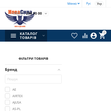
Меню
Рус
Укр
+38(067)
230 50 00

0
КАТАЛОГ




ТОВАРІВ
ФІЛЬТРИ ТОВАРІВ
Бренд
AE
AIRTEX
AJUSA
AS-PL