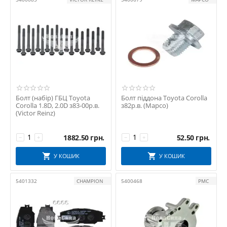
DOLZ
Dr.Motor Automotive
ELRING
FA1
FAST
FEBEST
FPS
GATES
Болт (набір) ГБЦ Toyota
Болт піддона Toyota Corolla
Corolla 1.8D, 2.0D з83-00р.в.
з82р.в. (Mapco)
GAZO
(Victor Reinz)
GRAF
HC-Cargo
1882.50
грн.
52.50
грн.
−
+
−
+
HEPU
У КОШИК
У КОШИК
HERTH+BUSS JAKOPARTS
HUTCHINSON
5401332
CHAMPION
5400468
PMC
KOYORAD
LUZAR
MAGNETI MARELLI