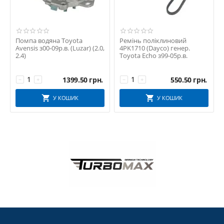
Помпа водяна Toyota
Ремінь поліклиновий
Avensis з00-09р.в. (Luzar) (2.0,
4PK1710 (Dayco) генер.
2.4)
Toyota Echo з99-05р.в.
1399.50
грн.
550.50
грн.
−
+
−
+
У КОШИК
У КОШИК