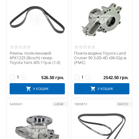
Ремінь поліклиновий
Помпа водяна Toyora Land
6PK1225 (Bosch) генер.
Cruiser 90 3.0D-4D з96-02р.в.
Toyota Yaris з05-11р.в. (1.0)
(PMC)
526.50
грн.
2542.50
грн.
−
+
−
+
У КОШИК
У КОШИК
5400601
LUZAR
1800872
DAYCO