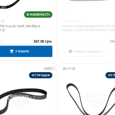
В НАЯВНОСТІ
РМ Suzuki Swift з84-89р.в.
Ремінь поліклиновий 5PK1650 (D
1.3)
генер. Suzuki Grand Vitara II з05р.
+
367.50
грн.
56
Немає у наявності
У КОШИК

9517128
GATES
ХІТ ПРОДАЖ
ХІТ