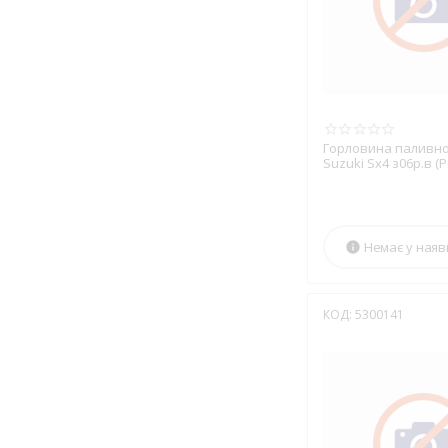
YAMATO
Горловина паливно
Suzuki Sx4 з06р.в (P
Немає у наяв

КОД:
5300141