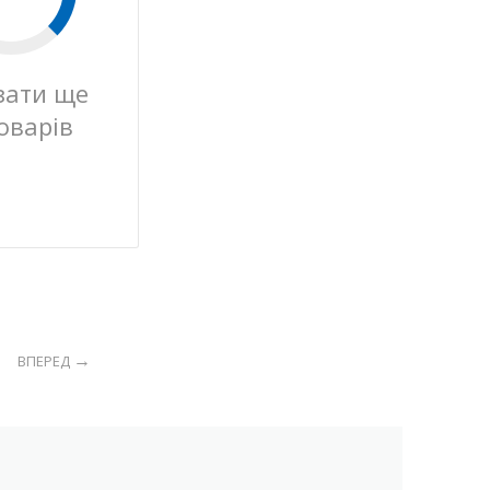
зати ще
оварів
ВПЕРЕД