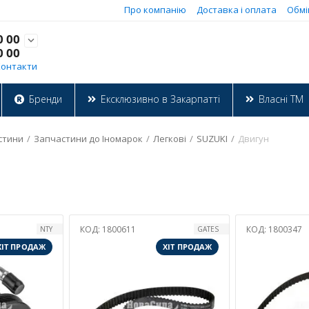
Про компанію
Доставка і оплата
Обмі
0 00

0 00
Контакти
Бренди
Ексклюзивно в Закарпатті
Власні ТМ
стини
/
Запчастини до Іномарок
/
Легкові
/
SUZUKI
/
Двигун
КОД:
1800611
КОД:
1800347
NTY
GATES
ХІТ ПРОДАЖ
ХІТ ПРОДАЖ