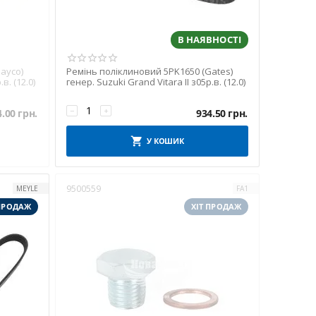
В НАЯВНОСТІ
ayco)
Ремінь поліклиновий 5PK1650 (Gates)
в. (12.0)
генер. Suzuki Grand Vitara II з05р.в. (12.0)
−
+
4.00
грн.
934.50
грн.
У КОШИК
9500559
MEYLE
FA1
 ПРОДАЖ
ХІТ ПРОДАЖ