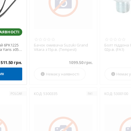
НАЯВНОСТІ
ий 6PK1225
Бачок омивача Suzuki Grand
Болт піддона O
a Yaris з05-
Vitara з15р.в. (Tempest)
02р.в. (FA1)
511.50
грн.
1099.50
грн.
Немає у наявності
Немає у
ИК


КОД:
5300335
КОД:
5300100
POLCAR
FA1