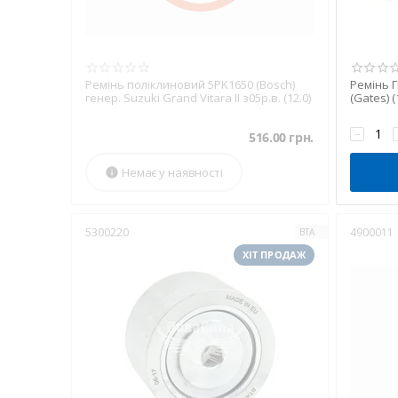
Ремінь поліклиновий 5PK1650 (Bosch)
Ремінь Г
генер. Suzuki Grand Vitara II з05р.в. (12.0)
(Gates) (
−
516.00
грн.
Немає у наявності

5300220
4900011
BTA
ХІТ ПРОДАЖ