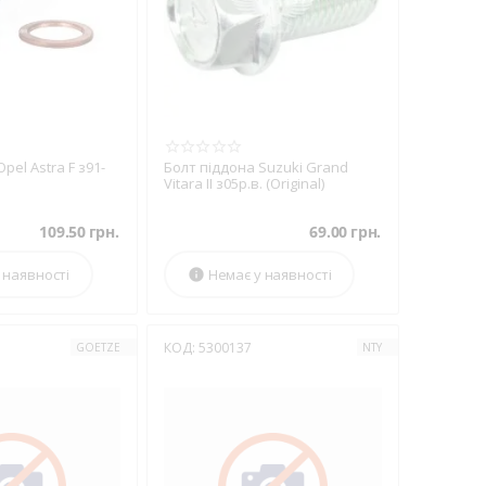
pel Astra F з91-
Болт піддона Suzuki Grand
Vitara II з05р.в. (Original)
109.50
грн.
69.00
грн.
 наявності
Немає у наявності

КОД:
5300137
GOETZE
NTY