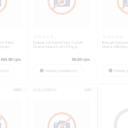
го баку
Кільце каталізатора Suzuki
Кільця поршне
olcar)
Grand Vitara II з01-015р.в.
Vitara з98-03р.
(Fischer) (761-956)
(2.0TD)
484.50
грн.
90.00
грн.
ності
Немає у наявності
Немає у


КОД:
5300310
SWAG
GSP