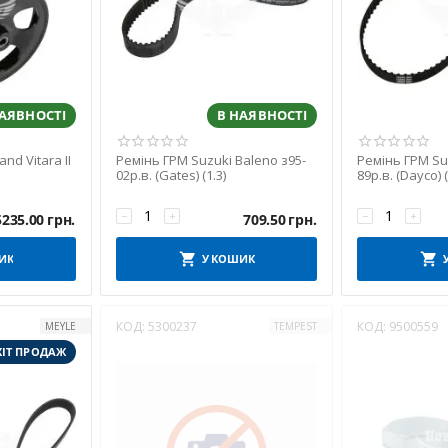
НАЯВНОСТІ
В НАЯВНОСТІ
nd Vitara II
Ремінь ГРМ Suzuki Baleno з95-
Ремінь ГРМ Suz
02р.в. (Gates) (1.3)
89р.в. (Dayco) (
−
+
−
+
5235.00
грн.
709.50
грн.
ИК
У КОШИК
КОД:
5300237
КОД:
9500559
MEYLE
TEMPEST
ХІТ ПРОДАЖ