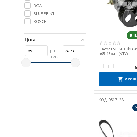
BGA
BLUE PRINT
BOSCH
BTA
В 
CALORSTAT by Vernet
Ціна
CORTECO
Насос ГУР Suzuki Gra
грн.
–
DAYCO
з05-15р.в. (NTY)
грн.
ELRING
−
+
FA1
FEBEST
У КОШ
GATES
GOETZE
КОД:
9517128
GSP
HERTH+BUSS JAKOPARTS
Japanparts
JC
KAVO PARTS