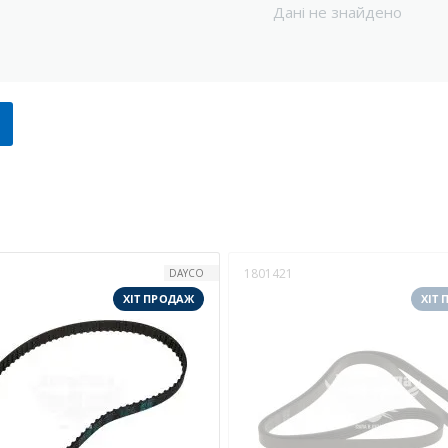
Дані не знайдено
1801421
DAYCO
ХІТ ПРОДАЖ
ХІТ