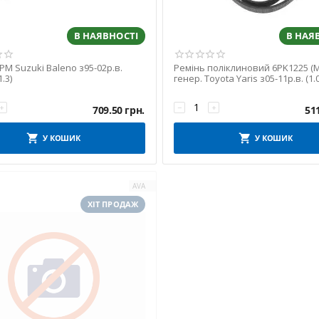
В НАЯВНОСТІ
В НАЯ
РМ Suzuki Baleno з95-02р.в.
Ремінь поліклиновий 6PK1225 (M
1.3)
генер. Toyota Yaris з05-11р.в. (1.0
+
−
+
709.50
грн.
51
У КОШИК
У КОШИК
AVA
ХІТ ПРОДАЖ