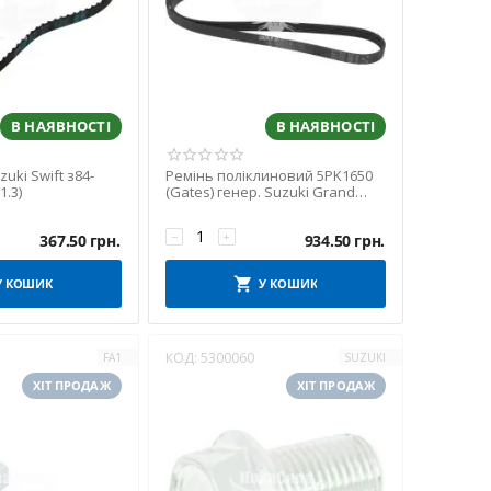
В НАЯВНОСТІ
В НАЯВНОСТІ
uki Swift з84-
Ремінь поліклиновий 5PK1650
1.3)
(Gates) генер. Suzuki Grand
Vitara II з05р.в. (12.0)
−
+
367.50
грн.
934.50
грн.
У КОШИК
У КОШИК
КОД:
5300060
FA1
SUZUKI
ХІТ ПРОДАЖ
ХІТ ПРОДАЖ