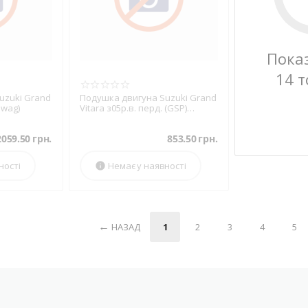
Пока
14 т
uzuki Grand
Подушка двигуна Suzuki Grand
Swag)
Vitara з05р.в. перд. (GSP)
(514730)
2059.50
грн.
853.50
грн.
ності
Немає у наявності

НАЗАД
1
2
3
4
5