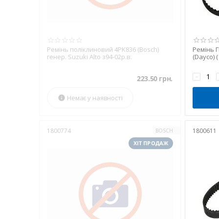
Ремінь поліклиновий 4PK836 (Bosch)
Ремінь Г
генер. Suzuki Alto з94-02р.в.
(Dayco) (
−
223.50
грн.
Немає у наявності

1800774
1800611
BOSCH
ХІТ ПРОДАЖ