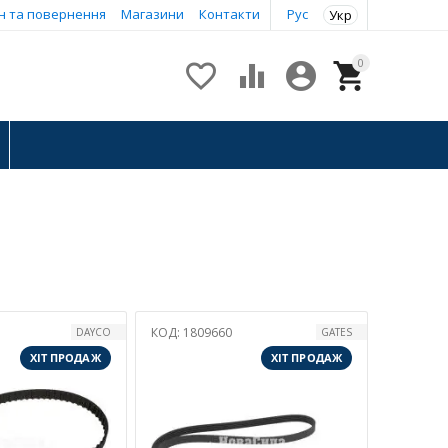
н та повернення
Магазини
Контакти
Рус
Укр
0




КОД:
1809660
DAYCO
GATES
ХІТ ПРОДАЖ
ХІТ ПРОДАЖ