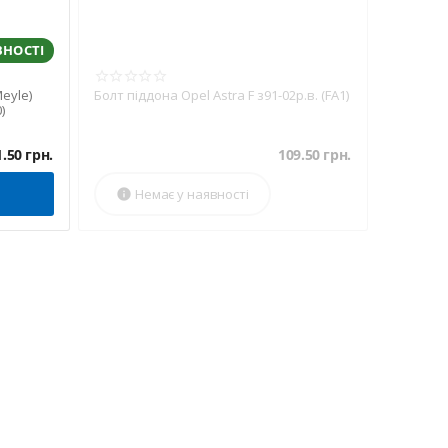
ВНОСТІ
eyle)
Болт піддона Opel Astra F з91-02р.в. (FA1)
)
1.50
грн.
109.50
грн.
Немає у наявності
