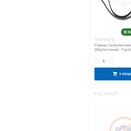
KOYORAD
MAGNETI MARELLI
MEYLE
NIPPARTS
В 
NISSENS
NRF
Ремінь поліклинов
NTY
(Meyle) генер. Toyot
11р.в. (1.0)
PAYEN
−
+
POLCAR
SKF
У КОШ
SUZUKI
SWAG
КОД:
5300238
TEMPEST
THERMOTEC
TRAKMOTIVE
VALEO
VICTOR REINZ