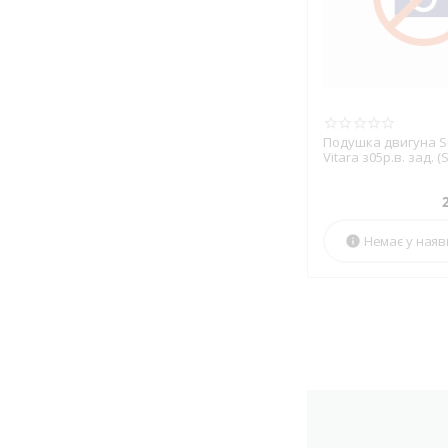
Подушка двигуна S
Vitara з05р.в. зад. (
Немає у наяв
