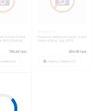
ві Suzuki Grand
Подушка двигуна Suzuki Grand
в. 86.0 (Goetze)
Vitara з05р.в. зад. (NTY)
786.00
грн.
834.00
грн.
 наявності
Немає у наявності
