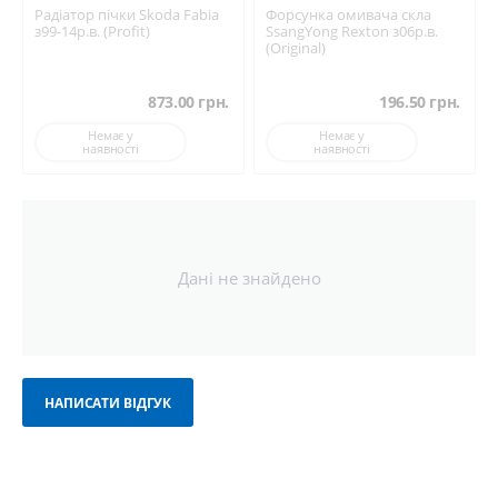
Радіатор пічки Skoda Fabia
Форсунка омивача скла
з99-14р.в. (Profit)
SsangYong Rexton з06р.в.
(Original)
873.00
грн.
196.50
грн.
Немає у
Немає у
наявності
наявності
Дані не знайдено
НАПИСАТИ ВІДГУК