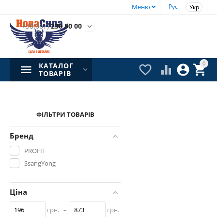
Меню
Рус
Укр
+38(067)
230 50 00

0
КАТАЛОГ




ТОВАРІВ
ФІЛЬТРИ ТОВАРІВ
Бренд
PROFIT
SsangYong
Ціна
грн.
–
грн.