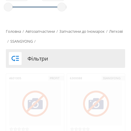
Головна
/
Автозапчастини
/
Запчастини до Іномарок
/
Легкові
/
SSANGYONG
/

Фільтри
4601005
PROFIT
6300088
SSANGYONG