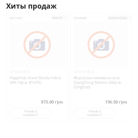
Хиты продаж
4601005
PROFIT
6300088
SSANGYONG
Радіатор пічки Skoda Fabia
Форсунка омивача скла
з99-14р.в. (Profit)
SsangYong Rexton з06р.в.
(Original)
873.00
грн.
196.50
грн.
Немає у
Немає у
наявності
наявності