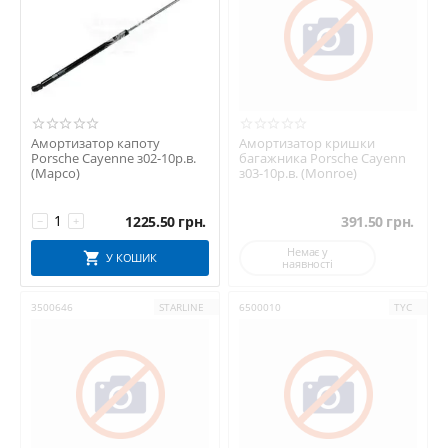
Амортизатор капоту
Амортизатор кришки
Porsche Cayenne з02-10р.в.
багажника Porsche Cayenn
(Mapco)
з03-10р.в. (Monroe)
1225.50
грн.
391.50
грн.
−
+
Немає у
У КОШИК
наявності
3500646
STARLINE
6500010
TYC