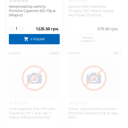
Амортизатор капоту
Кронштейн бампера
Porsche Cayenne з02-10р.в.
Peugeot 307 з00р.в. перед.
(Mapco)
лів.+прав. (Starline)
1225.50
грн.
679.50
грн.
−
+
Немає у
У КОШИК
наявності
6500004
ALKAR
6500007
AIC
Скло зеркала бок. Porsche
Ричаг щітки склоочисника
Cayenne з10-17р.в. лів. з
Porsche Cayenne з10р.в. зад.
підігр. (Alkar) (полотно)
(AIC)