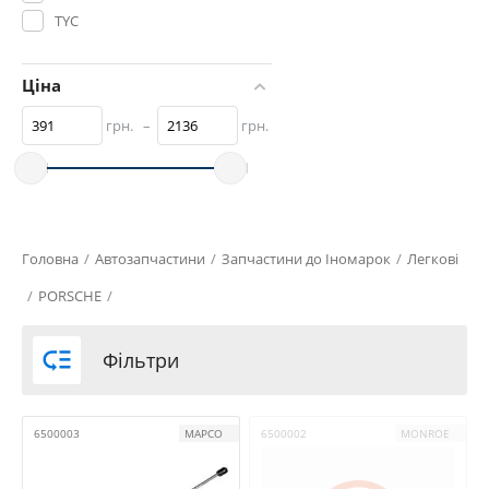
TYC
Ціна
грн.
–
грн.
Головна
/
Автозапчастини
/
Запчастини до Іномарок
/
Легкові
/
PORSCHE
/

Фільтри
6500003
MAPCO
6500002
MONROE