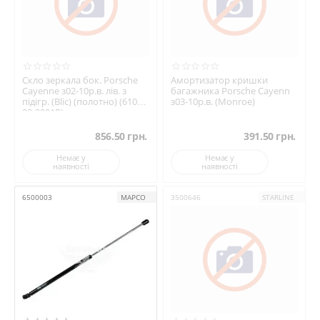
Скло зеркала бок. Porsche
Амортизатор кришки
Cayenne з02-10р.в. лів. з
багажника Porsche Cayenn
підігр. (Blic) (полотно) (6102-
з03-10р.в. (Monroe)
02-2001P)
856.50
грн.
391.50
грн.
Немає у
Немає у
наявності
наявності
6500003
MAPCO
3500646
STARLINE