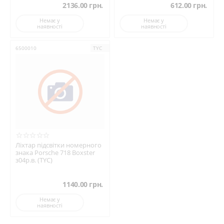
2136.00
грн.
612.00
грн.
Немає у
Немає у
наявності
наявності
6500010
TYC
Ліхтар підсвітки номерного
знака Porsche 718 Boxster
з04р.в. (TYC)
1140.00
грн.
Немає у
наявності