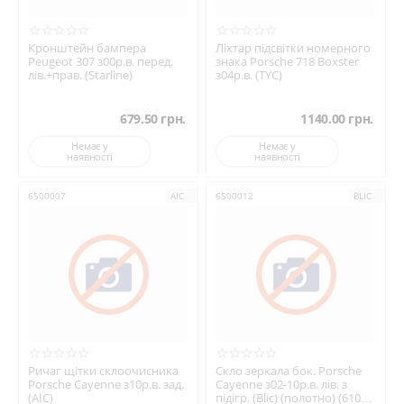
Кронштейн бампера
Ліхтар підсвітки номерного
Peugeot 307 з00р.в. перед.
знака Porsche 718 Boxster
лів.+прав. (Starline)
з04р.в. (TYC)
679.50
грн.
1140.00
грн.
Немає у
Немає у
наявності
наявності
6500007
AIC
6500012
BLIC
Ричаг щітки склоочисника
Скло зеркала бок. Porsche
Porsche Cayenne з10р.в. зад.
Cayenne з02-10р.в. лів. з
(AIC)
підігр. (Blic) (полотно) (6102-