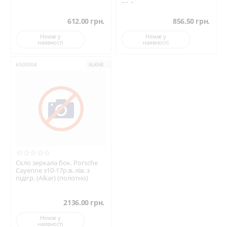
02-2...
612.00
грн.
856.50
грн.
Немає у
Немає у
наявності
наявності
6500004
ALKAR
Скло зеркала бок. Porsche
Cayenne з10-17р.в. лів. з
підігр. (Alkar) (полотно)
2136.00
грн.
Немає у
наявності