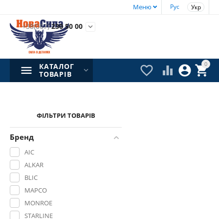
Меню
Рус
Укр
+38(067)
230 50 00

0
КАТАЛОГ




ТОВАРІВ
ФІЛЬТРИ ТОВАРІВ
Бренд
AIC
ALKAR
BLIC
MAPCO
MONROE
STARLINE