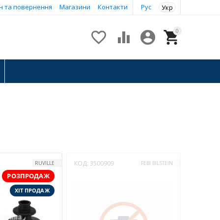
н та повернення
Магазини
Контакти
Рус
Укр
0




КОД:
3500909
RUVILLE
FEBI BILSTEIN
РОЗПРОДАЖ
ХІТ ПРОДАЖ