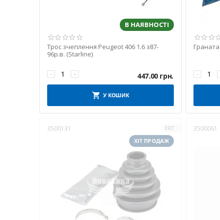
В НАЯВНОСТІ
Трос зчеплення Peugeot 406 1.6 з87-
Граната 
96р.в. (Starline)
−
+
−
447.00
грн.
У КОШИК
3500131
3500061
ERT
ХІТ ПРОДАЖ