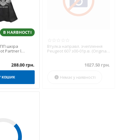
В НАЯВНОСТІ
КПП шкіра
Втулка направл. зчеплення
ot Partner l
Peugeot 607 з00-01р.в. (Original)
й)
(3.0) (210551)
288.00
грн.
1027.50
грн.
Немає у наявності
У КОШИК
