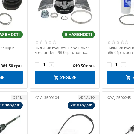
НАЯВНОСТІ
В НАЯВНОСТІ
 з00р.в.
Пильник гранати Land Rover
Пильник грана
Freelander з98-06р.в. зовн.
з86-01р.в. зовн
(Spidan)
−
+
−
+
1381.50
грн.
619.50
грн.
ИК
У КОШИК
КОД:
3500104
КОД:
3500245
QSP-M
ADRIAUTO
ХІТ ПРОДАЖ
ХІТ ПРОДАЖ