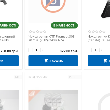
НАЯВНОСТІ
В НАЯВНОСТІ
 головний
Чохол ручки КПП Peugeot 308
Чохол ручки 
1.6HDi
з07р.в. (КНР) (2403CN 5)
(CarLife) Peuge
з96р.в. (чорни
−
+
−
+
1758.00
грн.
822.00
грн.
ИК
У КОШИК
КОД:
3500480
NK
PROFIT