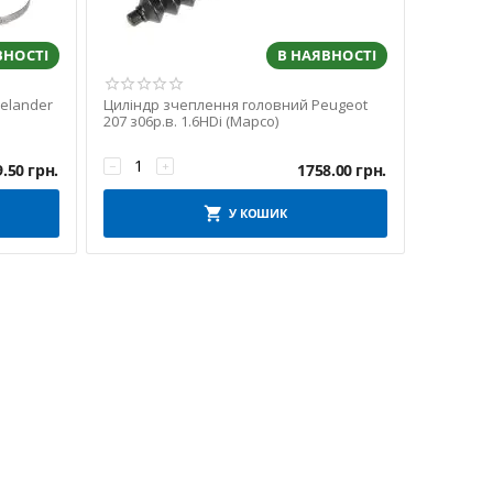
ВНОСТІ
В НАЯВНОСТІ
eelander
Циліндр зчеплення головний Peugeot
207 з06р.в. 1.6HDi (Mapco)
−
+
9.50
грн.
1758.00
грн.
У КОШИК