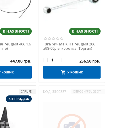
В НАЯВНОСТІ
В НАЯВНОСТІ
я Peugeot 406 1.6
Тяга ричага КПП Peugeot 206
line)
з98-00р.в. коротка (Topran)
−
+
447.00
грн.
256.50
грн.
У КОШИК
У КОШИК
КОД:
3500887
CARLIFE
CITROEN/PEUGEOT
ХІТ ПРОДАЖ