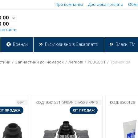
Про компанію
Доставка і оплата
Обмі
0 00

0 00
Контакти
Бренди
Ексклюзивно в Закарпатті
Власні ТМ
стини
/
Запчастини до Іномарок
/
Легкові
/
PEUGEOT
/
Трансмісія
КОД:
9501551
КОД:
3500126
GSP
SPIDAN CHASSIS PARTS
ХІТ ПРОДАЖ
ХІТ ПРОДАЖ