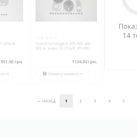
Пока
14 т
 з07р.в.
Граната Peugeot 305-405 з82-
92р.в. зовн. 22-25зуб. (Profit)
(1.4, 1.6, 1.9D)
1951.50
грн.
1134.00
грн.
ності
Немає у наявності

НАЗАД
1
2
3
4
5