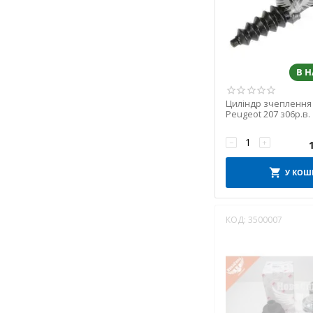
КНР
ТУРЦІЯ
В 
Циліндр зчеплення
Peugeot 207 з06р.в. 
(Mapco)
−
+
У КОШ
КОД:
3500007