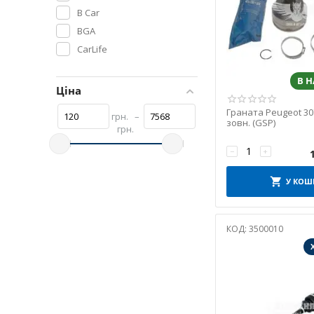
B Car
BGA
CarLife
CAVO
В 
CITROEN/PEUGEOT
Ціна
CORTECO
Граната Peugeot 307
грн.
–
ERT
зовн. (GSP)
грн.
FEBI BILSTEIN
−
+
GSP
KRX
У КОШ
LPR
LUK
КОД:
3500010
MAPA
MAPCO
METELLI
METZGER
NK