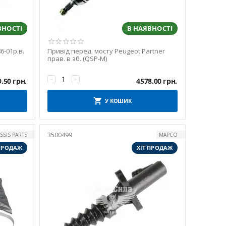
ВНОСТІ
В НАЯВНОСТІ
6-01р.в.
Привід перед. мосту Peugeot Partner
прав. в зб. (QSP-M)
−
+
9.50
грн.
4578.00
грн.
У КОШИК
3500499
SSIS PARTS
MAPCO
 ПРОДАЖ
ХІТ ПРОДАЖ