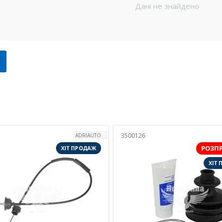
Дані не знайдено
3500126
ADRIAUTO
РОЗП
ХІТ ПРОДАЖ
ХІТ