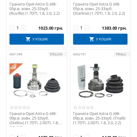
Граната Opel Astra G з98-
Граната Opel Astra G з98-
PMC
05р.в. зовн. 25-33зуб.
05р.в. зовн. 25-33зуб.
(Ruville) (1.7DTI, 1.8, 2.0, 2.2)
(Starline) (1.7DTI, 1.8, 2.0, 2.2)
PREMIERE
PROFIT
1023.00
грн.
1383.00
грн.
−
+
−
+
Reinhoch
RIDER
У КОШИК
У КОШИК
RUVILLE
4001398
STELLOX
4002191
TRIALLI
SACHS
Schaeffler FAG
SEIN
SKF
SPIDAN
SPIDAN CHASSIS PARTS
STARLINE
STC
Граната Opel Astra G з98-
Граната Opel Astra G з98-
09р.в. зовн. 25-33зуб.
09р.в. зовн. 25-33зуб. (Trialli)
STELLOX
(Stellox) (1.7DTI, 2.0DTI, 1.8,
(1.7DTI, 2.0DTI, 1.8, 2.0, 2.2)
SWAG
2.0, 2.2)
TOPRAN