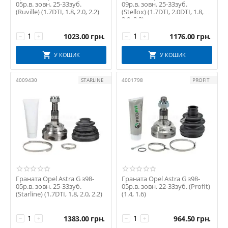
05р.в. зовн. 25-33зуб.
09р.в. зовн. 25-33зуб.
(Ruville) (1.7DTI, 1.8, 2.0, 2.2)
(Stellox) (1.7DTI, 2.0DTI, 1.8,
2.0, 2.2)
1023.00
грн.
1176.00
грн.
−
+
−
+
У КОШИК
У КОШИК
4009430
STARLINE
4001798
PROFIT
Граната Opel Astra G з98-
Граната Opel Astra G з98-
05р.в. зовн. 25-33зуб.
05р.в. зовн. 22-33зуб. (Profit)
(Starline) (1.7DTI, 1.8, 2.0, 2.2)
(1.4, 1.6)
1383.00
грн.
964.50
грн.
−
+
−
+