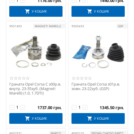
1176.00
грн.
1440.00
грн.
−
+
−
+
TRIALLI
У КОШИК
У КОШИК
UCEL
VALEO
9501403
MAGNETI MARELLI
9505433
GSP
Valeo PHC
Китай
КНР
УКРАЇНА
Граната Opel Corsa C з00р.в.
Граната Opel Corsa з01р.в.
внутр. 23-35зуб. (Magneti
зовн. 23-22зуб. (GSP)
Marelli) (1.0, 1.7DTI)
1737.00
грн.
1345.50
грн.
−
+
−
+
У КОШИК
У КОШИК
4002931
MAPCO
4000210
SPIDAN CHASSIS PARTS