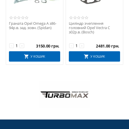
Граната Opel Omega A з86-
Циліндр зчеплення
94р.в. зад. зовн. (Spidan)
головний Opel Vectra C
з02р.в. (Bosch)
3150.00
грн.
2481.00
грн.
−
+
−
+
У КОШИК
У КОШИК