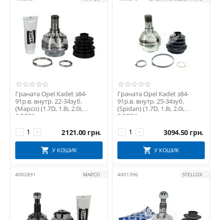
Граната Opel Kadet з84-
Граната Opel Kadet з84-
91р.в. внутр. 22-34зуб.
91р.в. внутр. 25-34зуб.
(Mapco) (1.7D, 1.8i, 2.0i,
(Spidan) (1.7D, 1.8i, 2.0i,
2.0GSI)
2.0GSI)
2121.00
грн.
3094.50
грн.
−
+
−
+
У КОШИК
У КОШИК
4002891
MAPCO
4001396
STELLOX