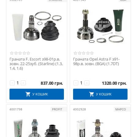
FEBI BILSTEIN
FORTUNE
FRENKIN
FRENKIT
FTE
GKN
GM
GMB
Граната F. Escort з98-01р.в.
Граната Opel Astra F з91-
зовн. 22-25зуб. (Starline) (1.3,
98р.в. зовн. (BGA) (1.7DT)
GSP
1.4, 1.6)
HANS PRIES
HERTH+BUSS JAKOPARTS
837.00
грн.
1320.00
грн.
−
+
−
+
IMPERGOM
У КОШИК
У КОШИК
Japanparts
JP GROUP
4001798
PROFIT
4002928
MAPCO
KAWE
LEMFORDER
LPR