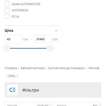
ASAM AUTOMOTIVE
AUTOMEGA
B Car
BGA
BLUE PRINT
Ціна
BOSCH
грн.
–
грн.
CAVO
CEI
CIFAM
CORTECO
DELPHI
Головна
/
Автозапчастини
/
Запчастини до Іномарок
/
Легкові
DENCKERMANN
/
OPEL
/
DENSO
ERT

Фільтри
FAG
FAST
FEBEST
3302709
STARLINE
4001943
BGA