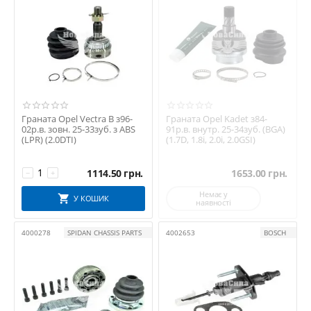
Граната Opel Vectra B з96-
Граната Opel Kadet з84-
02р.в. зовн. 25-33зуб. з ABS
91р.в. внутр. 25-34зуб. (BGA)
(LPR) (2.0DTI)
(1.7D, 1.8i, 2.0i, 2.0GSI)
1114.50
грн.
1653.00
грн.
−
+
Немає у
У КОШИК
наявності
4000278
SPIDAN CHASSIS PARTS
4002653
BOSCH