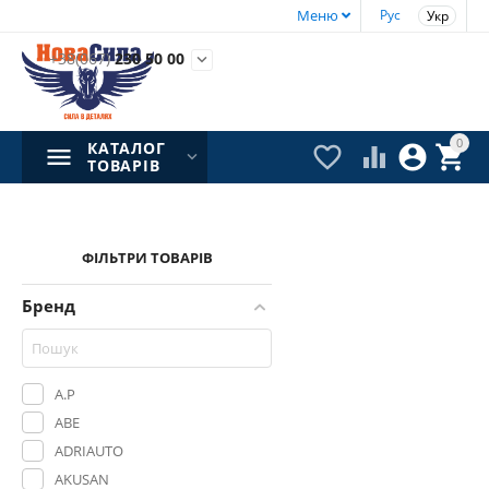
Меню
Рус
Укр
+38(067)
230 50 00

0
КАТАЛОГ




ТОВАРІВ
ФІЛЬТРИ ТОВАРІВ
Бренд
A.P
ABE
ADRIAUTO
AKUSAN