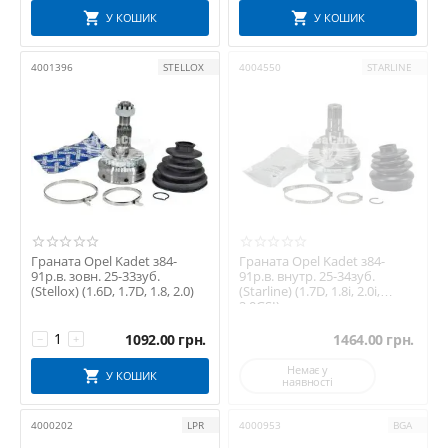
У КОШИК
У КОШИК
4001396
STELLOX
4004550
STARLINE
Граната Opel Kadet з84-
Граната Opel Kadet з84-
91р.в. зовн. 25-33зуб.
91р.в. внутр. 25-34зуб.
(Stellox) (1.6D, 1.7D, 1.8, 2.0)
(Starline) (1.7D, 1.8i, 2.0i,
2.0GSI)
1092.00
грн.
1464.00
грн.
−
+
Немає у
У КОШИК
наявності
4000202
LPR
4000953
BGA