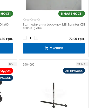
ВНОСТІ
В НАЯВНОСТІ
DI з00-
Болт кріплення форсунок MB Sprinter CDI
з00р.в. (Febi)
−
+
3.50
грн.
72.00
грн.
У КОШИК
2904095
Б/У
OE MB
РОДАЖ
ХІТ ПРОДАЖ
 ПРОДАЖ