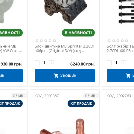
НАЯВНОСТІ
В НАЯВНОСТІ
ьний MB
Блок двигуна MB Sprinter 2.2CDI
Болт (набір) Г
A) VW Crafter
з06р.в. (Original Б/У) (код
2.7CDI з00-06р.
401)
двигуна OM 651.955)
−
+
−
+
930.00
грн.
6240.00
грн.
ИК
У КОШИК
КОД:
2903387
КОД:
2902763
OE MB
OE MB
ХІТ ПРОДАЖ
ХІТ ПРОДАЖ