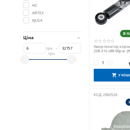
AIC
AIRTEX
AJUSA
AND
В 
AS-PL
Ціна
ASMETAL
Амортизатор коро
грн.
–
AUTLOG
208-310 з88-96р.в. (I
грн.
AUTOTECHTEILE
−
+
AVA
BCGUMA
У КОШ
BEGEL
BEHR
КОД:
2902526
BELGUM
BENPART
BGA
BOGAP
BORGWARNER