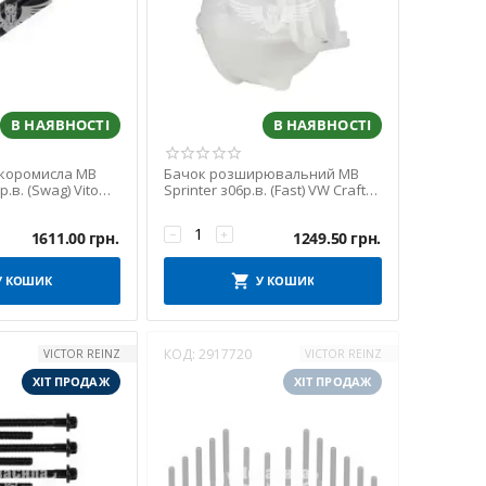
В НАЯВНОСТІ
В НАЯВНОСТІ
коромисла MB
Бачок розширювальний MB
р.в. (Swag) Vito
Sprinter з06р.в. (Fast) VW Crafter
з06-10р.в.
−
+
1611.00
грн.
1249.50
грн.
У КОШИК
У КОШИК
КОД:
2917720
VICTOR REINZ
VICTOR REINZ
ХІТ ПРОДАЖ
ХІТ ПРОДАЖ