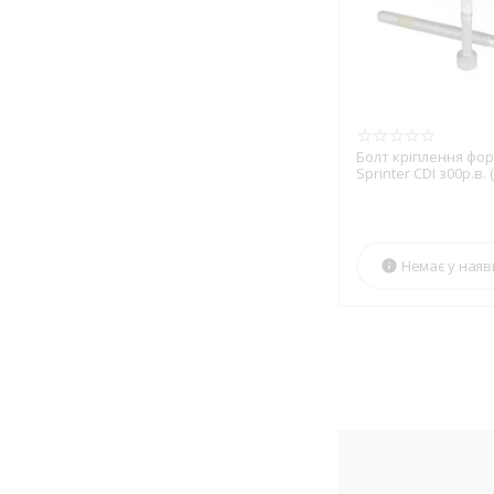
FRECCIA
GARRETT
GATES
GAZO
GLYCO
Болт кріплення фо
GOETZE
Sprinter CDI з00р.в. 
GOETZE ENGINE
GRAF
HANS PRIES
Немає у наяв

HELLA
HEPU
HERTH+BUSS ELPARTS
HERTH+BUSS JAKOPARTS
HOBI
HORT
HUTCHINSON
IMPERGOM