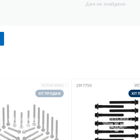
Дані не знайдено
2917750
VICTOR REINZ
VI
ХІТ ПРОДАЖ
ХІТ