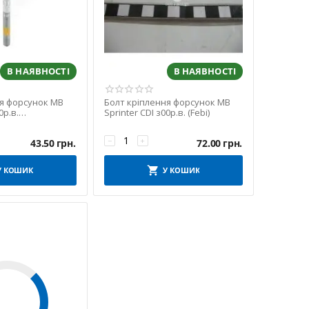
В НАЯВНОСТІ
В НАЯВНОСТІ
ня форсунок MB
Болт кріплення форсунок MB
0р.в.
Sprinter CDI з00р.в. (Febi)
−
+
43.50
грн.
72.00
грн.
У КОШИК
У КОШИК