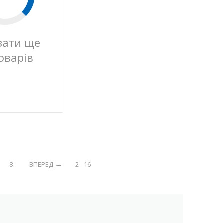
зати ще
оварів
8
ВПЕРЕД
2 - 16