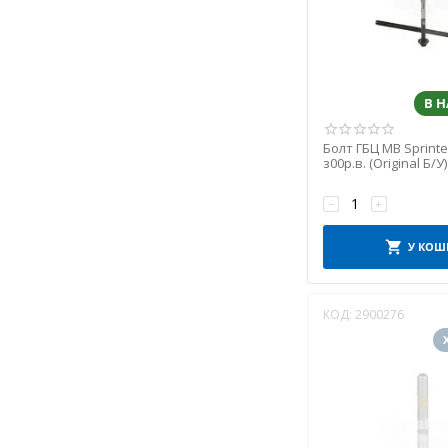
Dinex
DM
DOLZ
DP Group
В 
Dr.Motor Automotive
DT Spare Parts
Болт ГБЦ MB Sprinte
ELRING
з00р.в. (Original Б/У)
ENGITECH
−
+
FA1
FAI AutoParts
У КОШ
FANEX
FAST
КОД:
2900276
FEBI BILSTEIN
FENFEN
FIRAD
FORCE
FORTUNE
FPS