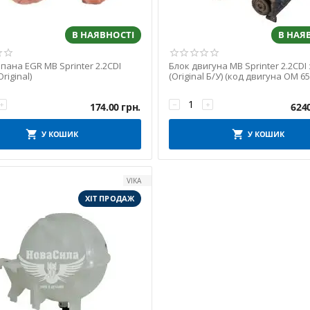
В НАЯВНОСТІ
В НАЯ
пана EGR MB Sprinter 2.2CDI
Блок двигуна MB Sprinter 2.2CDI 
Original)
(Original Б/У) (код двигуна OM 65
+
−
+
174.00
грн.
624
У КОШИК
У КОШИК
VIKA
ХІТ ПРОДАЖ