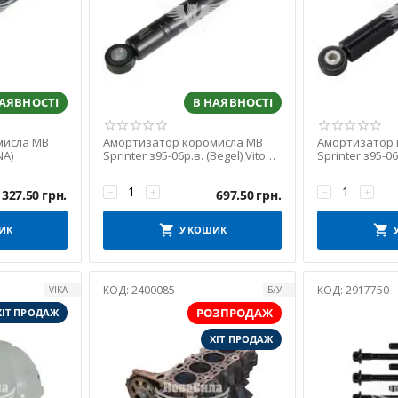
НАЯВНОСТІ
В НАЯВНОСТІ
мисла MB
Амортизатор коромисла MB
Амортизатор 
NA)
Sprinter з95-06р.в. (Begel) Vito
Sprinter з95-06
з96-03р.в.
з96-03р.в.
−
+
−
+
1327.50
грн.
697.50
грн.
ИК
У КОШИК
КОД:
2400085
КОД:
2917750
VIKA
Б/У
РОЗПРОДАЖ
ХІТ ПРОДАЖ
ХІТ ПРОДАЖ