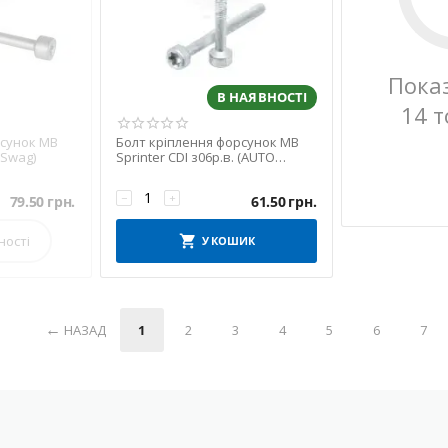
Пока
В НАЯВНОСТІ
14 т
рсунок MB
Болт кріплення форсунок MB
(Swag)
Sprinter CDI з06р.в. (AUTO
Techteile)
−
+
79.50
грн.
61.50
грн.
ності
У КОШИК
НАЗАД
1
2
3
4
5
6
7