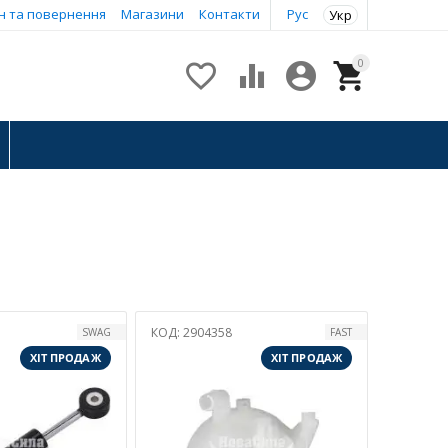
н та повернення
Магазини
Контакти
Рус
Укр
0




КОД:
2904358
SWAG
FAST
ХІТ ПРОДАЖ
ХІТ ПРОДАЖ