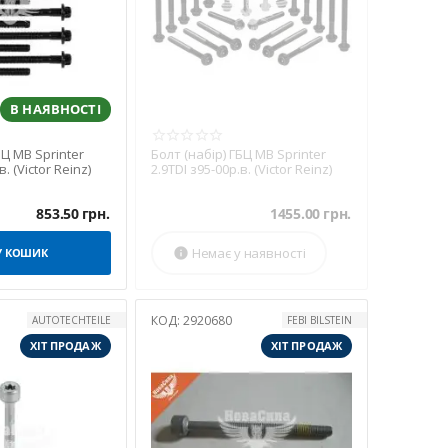
В НАЯВНОСТІ
БЦ MB Sprinter
Болт (набір) ГБЦ MB Sprinter
в. (Victor Reinz)
2.9TDI з95-00р.в. (Victor Reinz)
853.50
грн.
1455.00
грн.
Немає у наявності
У КОШИК

КОД:
2920680
AUTOTECHTEILE
FEBI BILSTEIN
ХІТ ПРОДАЖ
ХІТ ПРОДАЖ