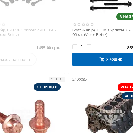
В НАЯ
бір) ГБЦ MB Sprinter 2.9TDI з95-
Болт (набір) ГБЦ MB Sprinter 2.7C
ictor Reinz)
06р.в. (Victor Reinz)
−
+
1455.00
грн.
85
емає у наявності
У КОШИК
2400085
OE MB
РОЗП
ХІТ ПРОДАЖ
ХІТ