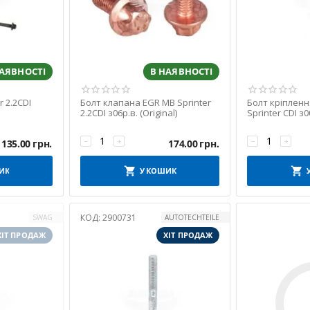
НАЯВНОСТІ
В НАЯВНОСТІ
r 2.2CDI
Болт клапана EGR MB Sprinter
Болт кріплен
2.2CDI з06р.в. (Original)
Sprinter CDI з0
(AutoTechteile)
−
+
−
+
135.00
грн.
174.00
грн.
ИК
У КОШИК
КОД:
2900731
SWAG
AUTOTECHTEILE
ХІТ ПРОДАЖ
ХІТ ПРОДАЖ