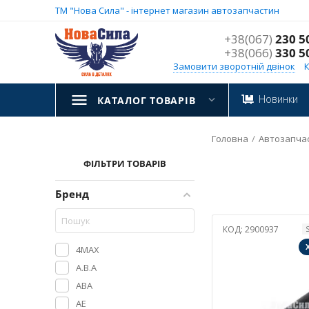
ТМ "Нова Сила" - інтернет магазин автозапчастин
+38(067)
230 5
+38(066)
330 5
Замовити зворотній двінок
Новинки
КАТАЛОГ ТОВАРІВ
Головна
/
Автозапча
ФІЛЬТРИ ТОВАРІВ
Бренд
КОД:
2900937
4MAX
A.B.A
ABA
AE