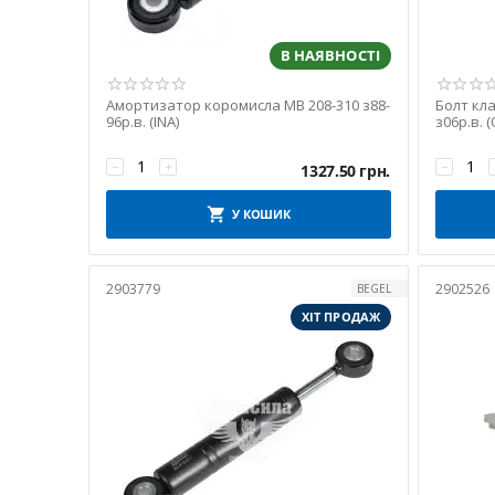
OE Germany
OE MB
В НАЯВНОСТІ
OMS
ONKA
Амортизатор коромисла MB 208-310 з88-
Болт кла
96р.в. (INA)
з06р.в. (
Original "копія"
PAYEN
−
+
−
1327.50
грн.
PIERBURG
POLCAR
У КОШИК
POLMO
PROFIT
2903779
2902526
BEGEL
Rapro
ХІТ ПРОДАЖ
Reinhoch
RENAULT
RIDER
ROTWEISS
SACHS
Saleri SIL