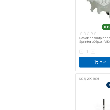
BorgWarner (Wahler)
BOSAL
BOSCH
BSG
В 
BTA
Bugatti
Бачок розширювал
CAFFARO
Sprinter з06р.в. (VIK
з06-10р.в. (11211791
CALORSTAT by Vernet
−
+
CEI
COMPLEX
У КОШ
CONTINENTAL CTAM
CONTINENTAL/VDO
КОД:
2904095
CONTITECH
CORTECO
CX
DAYCO
Detali If