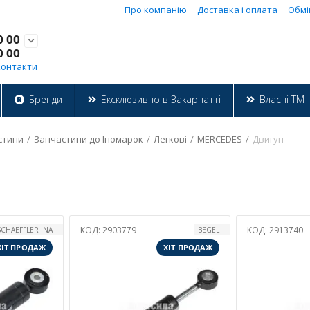
Про компанію
Доставка і оплата
Обмі
0 00

0 00
Контакти
Бренди
Ексклюзивно в Закарпатті
Власні ТМ
стини
/
Запчастини до Іномарок
/
Легкові
/
MERCEDES
/
Двигун
КОД:
2903779
КОД:
2913740
SCHAEFFLER INA
BEGEL
ХІТ ПРОДАЖ
ХІТ ПРОДАЖ