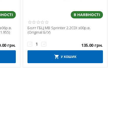
ВНОСТІ
В НАЯВНОСТІ
з06р.в.
Болт ГБЦ MB Sprinter 2.2CDI з00р.в.
1.955)
(Original Б/У)
−
+
0.00
грн.
135.00
грн.
У КОШИК