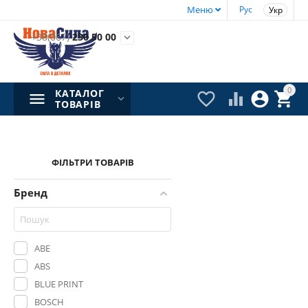
Меню
Рус
Укр
+38(067)
230 50 00

0
КАТАЛОГ




ТОВАРІВ
ФІЛЬТРИ ТОВАРІВ
Бренд
ABE
ABS
BLUE PRINT
BOSCH