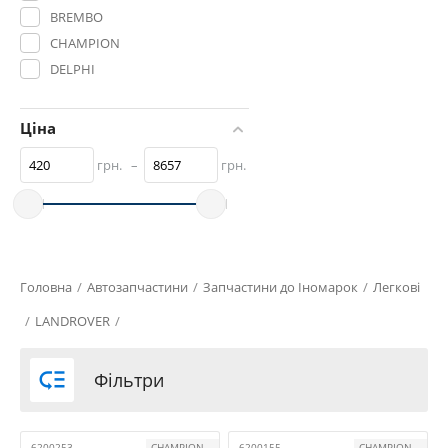
BREMBO
CHAMPION
DELPHI
ERA
ERT
Ціна
FERODO
грн.
–
грн.
Japanparts
JP GROUP
KAMPOL
LUK
METELLI
Головна
/
Автозапчастини
/
Запчастини до Іномарок
/
Легкові
METZGER
/
LANDROVER
/
NK
PROFIT

Фільтри
QUICK BRAKE
REMSA
ROADHOUSE
6200253
CHAMPION
6200155
CHAMPION