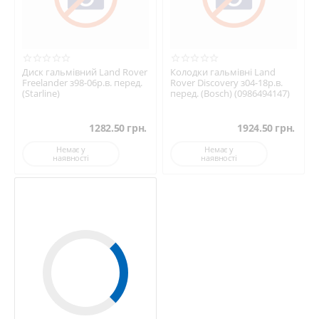
Диск гальмівний Land Rover
Колодки гальмівні Land
Freelander з98-06р.в. перед.
Rover Discovery з04-18р.в.
(Starline)
перед. (Bosch) (0986494147)
1282.50
грн.
1924.50
грн.
Немає у
Немає у
наявності
наявності