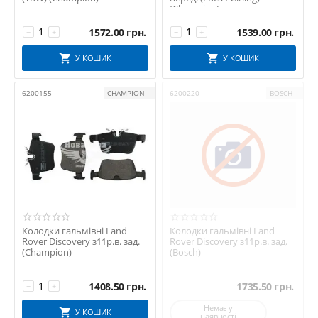
(Champion)
1572.00
грн.
1539.00
грн.
−
+
−
+
У КОШИК
У КОШИК
6200155
CHAMPION
6200220
BOSCH
Колодки гальмівні Land
Колодки гальмівні Land
Rover Discovery з11р.в. зад.
Rover Discovery з11р.в. зад.
(Champion)
(Bosch)
1408.50
грн.
1735.50
грн.
−
+
Немає у
У КОШИК
наявності