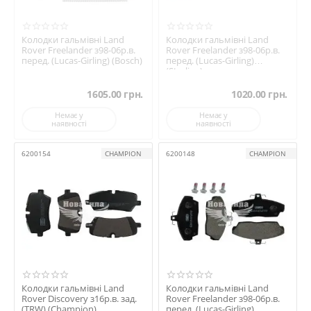
Колодки гальмівні Land
Колодки гальмівні Land
Rover Freelander з98-06р.в.
Rover Freelander з98-06р.в.
перед. (Lucas-Girling) (Bosch)
перед. (Lucas-Girling)
(Starline)
1605.00
грн.
1020.00
грн.
Немає у
Немає у
наявності
наявності
6200154
CHAMPION
6200148
CHAMPION
Колодки гальмівні Land
Колодки гальмівні Land
Rover Discovery з16р.в. зад.
Rover Freelander з98-06р.в.
(TRW) (Champion)
перед. (Lucas-Girling)