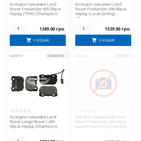
Колодки гальмівні Land
Колодки гальмівні Land
Rover Freelander з00-06р.в.
Rover Freelander з98-06р.в.
перед. (TRW) (Champion)
перед. (Lucas-Girling)
(Champion)
1389.00
грн.
1539.00
грн.
−
+
−
+
У КОШИК
У КОШИК
6200151
CHAMPION
6200221
STARLINE
Колодки гальмівні Land
Барабан гальмівний Land
Rover Lange Rover I з85-
Rover Freelander з98-06р.в.
94р.в. перед. (Champion)
задній (Starline) (5 отворів)