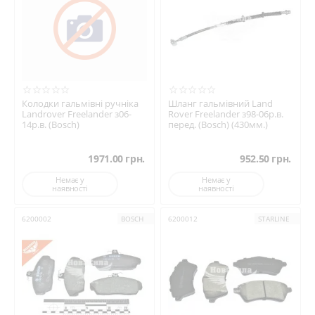
Колодки гальмівні ручніка
Шланг гальмівний Land
Landrover Freelander з06-
Rover Freelander з98-06р.в.
14р.в. (Bosch)
перед. (Bosch) (430мм.)
1971.00
грн.
952.50
грн.
Немає у
Немає у
наявності
наявності
6200002
BOSCH
6200012
STARLINE