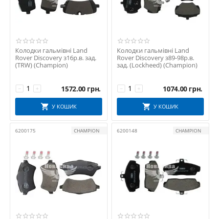
Колодки гальмівні Land
Колодки гальмівні Land
Rover Discovery з16р.в. зад.
Rover Discovery з89-98р.в.
(TRW) (Champion)
зад. (Lockheed) (Champion)
1572.00
грн.
1074.00
грн.
−
+
−
+
У КОШИК
У КОШИК
6200175
CHAMPION
6200148
CHAMPION