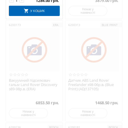
1284.00
грн.
3879.00
грн.
−
+
Немає у
У КОШИК
наявності
6200173
ERA
6200313
BLUE PRINT
Вакуумний підсилювач
Датчик ABS Land Rover
гальм Land Rover Discovery
Freelander з98-06р.в. (Blue
з89-98р.в. (ERA)
Print) (ADJ137105)
6853.50
грн.
1468.50
грн.
Немає у
Немає у
наявності
наявності
6200236
BOSCH
6200181
BOSCH