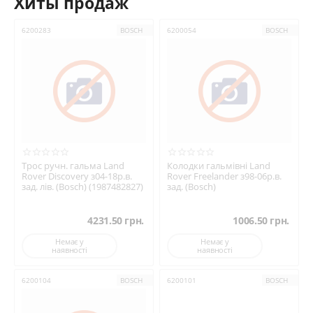
Хиты продаж
6200283
BOSCH
6200054
BOSCH
Трос ручн. гальма Land
Колодки гальмівні Land
Rover Discovery з04-18р.в.
Rover Freelander з98-06р.в.
зад. лів. (Bosch) (1987482827)
зад. (Bosch)
4231.50
грн.
1006.50
грн.
Немає у
Немає у
наявності
наявності
6200104
BOSCH
6200101
BOSCH