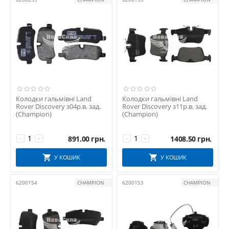
SOLGY
STARLINE
Колодки гальмівні Land
Колодки гальмівні Land
Rover Discovery з04р.в. зад.
Rover Discovery з11р.в. зад.
(Champion)
(Champion)
891.00
грн.
1408.50
грн.
−
+
−
+
У КОШИК
У КОШИК
6200154
CHAMPION
6200153
CHAMPION