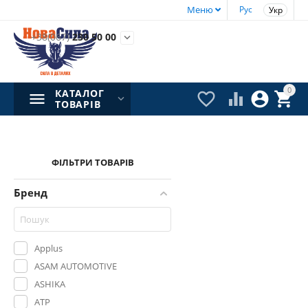
Меню
Рус
Укр
+38(067)
230 50 00

0
КАТАЛОГ




ТОВАРІВ
ФІЛЬТРИ ТОВАРІВ
Бренд
Applus
ASAM AUTOMOTIVE
ASHIKA
ATP