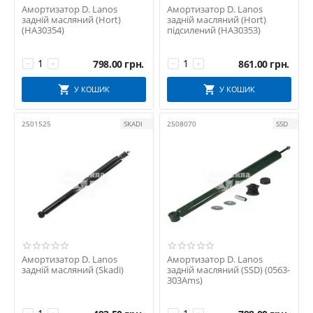
Амортизатор D. Lanos
Амортизатор D. Lanos
MOOG
задній масляний (Hort)
задній масляний (Hort)
(HA30354)
підсилений (HA30353)
MSG
NIPPARTS
798.00
грн.
861.00
грн.
−
+
−
+
ORIGINAL IMPERIUM
Orpav
У КОШИК
У КОШИК
PARTS MALL
2501525
SKADI
2508070
SSD
PARTS-MALL
PMC
PREMIERE
PRO FUSION
PROFIT
QUICK STEER
RIDER
RUVILLE
Амортизатор D. Lanos
Амортизатор D. Lanos
задній масляний (Skadi)
задній масляний (SSD) (0563-
RUXS
303Ams)
SACHS
Schaeffler FAG