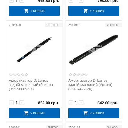
493.50
грн.
798.00
грн.
−
+
−
+
SHIKOO
У КОШИК
У КОШИК
SHIN KUM
SIDEM
2501468
STELLOX
2511860
VORTEX
SK SPEEDMATE
SKADI
SNR
SOLGY
SSD
STARLINE
STELLOX
SWAG
Амортизатор D. Lanos
Амортизатор D. Lanos
задній масляний (Stellox)
задній масляний (Vortex)
TanGun
(3112-0009-SX)
(96187422-VX)
TEDGUM
TEKNOROT
852.00
грн.
642.00
грн.
−
+
−
+
TRIALLI
У КОШИК
У КОШИК
VORTEX
Zilbermann
2500161
SHIKOO
2500162
SHIKOO