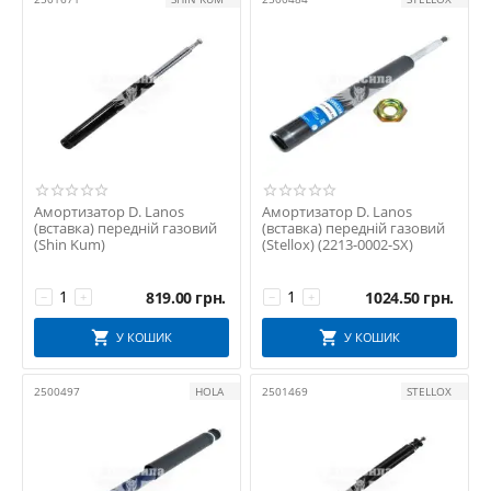
FEBI BILSTEIN
FINWHALE
FSO
GENUINE
GM
GR
GSP
GSP Auto
Амортизатор D. Lanos
Амортизатор D. Lanos
(вставка) передній газовий
(вставка) передній газовий
GUMEX
(Shin Kum)
(Stellox) (2213-0002-SX)
HOLA
HORT
819.00
грн.
1024.50
грн.
−
+
−
+
INTERPLAST
У КОШИК
У КОШИК
Japanparts
JPN
2500497
HOLA
2501469
STELLOX
KAP
KAPIMSAN
KAUTEK