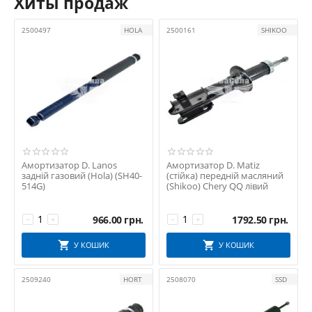
Хиты продаж
2500497
HOLA
2500161
SHIKOO
Амортизатор D. Lanos
Амортизатор D. Matiz
задній газовий (Hola) (SH40-
(стійка) передній масляний
514G)
(Shikoo) Chery QQ лівий
966.00
грн.
1792.50
грн.
−
+
−
+
У КОШИК
У КОШИК
2509240
HORT
2508070
SSD