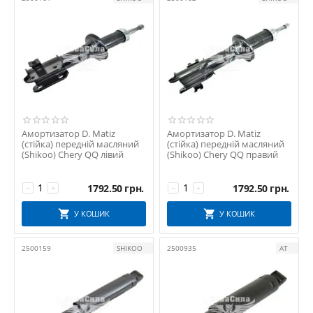
ZOLLEX
Авто Комплект
АВТО-СОЮЗ
АВТО-СОЮЗ 88
АвтоЗАЗ
АвтоРемКомплект
АТ
Амортизатор D. Matiz
Амортизатор D. Matiz
БелЗАН
(стійка) передній масляний
(стійка) передній масляний
Дорожня Карта
(Shikoo) Chery QQ лівий
(Shikoo) Chery QQ правий
ТРІАЛ-Спорт
1792.50
грн.
1792.50
грн.
−
+
−
+
УКРАЇНА
У КОШИК
У КОШИК
2500159
SHIKOO
2500935
АТ