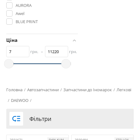
AURORA
Awel
BLUE PRINT
BSAUTO
BTA
Ціна
COMPLEX
грн.
–
грн.
CORTECO
CRB
CS Germany
CTR
CX
Головна
/
Автозапчастини
/
Запчастини до Іномарок
/
Легкові
Daewoo Original
/
DAEWOO
/
DELPHI
DENCKERMANN

Фільтри
EuroEx
FAG
FEBEST
2501671
SHIN KUM
2500484
STELLOX