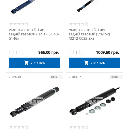
KAYABA
KEIKO
KLS
KOFFER
Амортизатор D. Lanos
Амортизатор D. Lanos
KONNER
задній газовий (Hola) (SH40-
задній газовий (Stellox)
514G)
(3212-0032-SX)
KOREA
KoreaStar
966.00
грн.
1009.50
грн.
−
+
−
+
KYB
LEMFORDER
У КОШИК
У КОШИК
LSA
MAGNUM TECHNOLOGY
2509240
HORT
2500467
HORT
MANDO
MAPCO
METELLI
METGUM
METZGER
MEYLE
MONROE