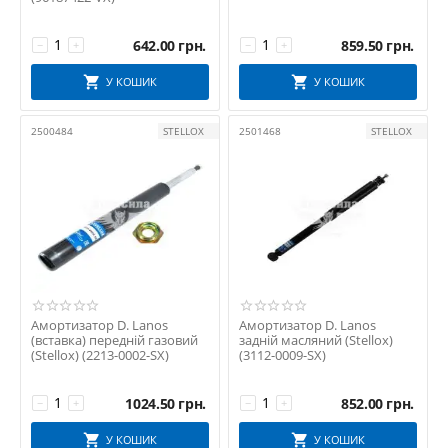
642.00
грн.
859.50
грн.
−
+
−
+
У КОШИК
У КОШИК
2500484
STELLOX
2501468
STELLOX
Амортизатор D. Lanos
Амортизатор D. Lanos
(вставка) передній газовий
задній масляний (Stellox)
(Stellox) (2213-0002-SX)
(3112-0009-SX)
1024.50
грн.
852.00
грн.
−
+
−
+
У КОШИК
У КОШИК