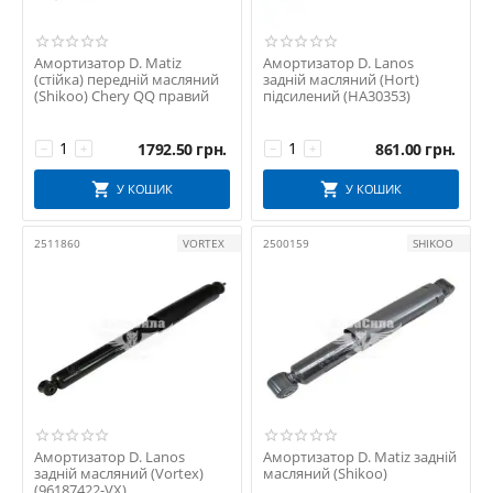
Амортизатор D. Matiz
Амортизатор D. Lanos
(стійка) передній масляний
задній масляний (Hort)
(Shikoo) Chery QQ правий
підсилений (HA30353)
1792.50
грн.
861.00
грн.
−
+
−
+
У КОШИК
У КОШИК
2511860
VORTEX
2500159
SHIKOO
Амортизатор D. Lanos
Амортизатор D. Matiz задній
задній масляний (Vortex)
масляний (Shikoo)
(96187422-VX)