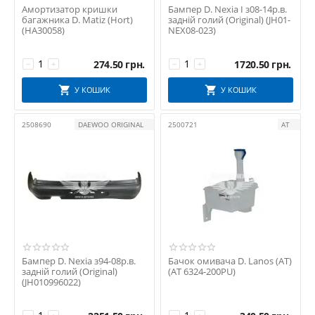
Амортизатор кришки
Бампер D. Nexia I з08-14р.в.
багажника D. Matiz (Hort)
задній голий (Original) (JH01-
(HA30058)
NEX08-023)
274.50
грн.
1720.50
грн.
−
+
−
+
У КОШИК
У КОШИК
2508690
DAEWOO ORIGINAL
2500721
АТ
Бампер D. Nexia з94-08р.в.
Бачок омивача D. Lanos (АТ)
задній голий (Original)
(AT 6324-200PU)
(JH010996022)