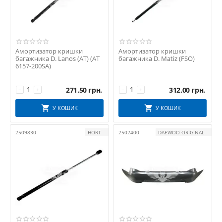
АвтоРемКомплект
АТ
БРТ
Дорожня Карта
Амортизатор кришки
Амортизатор кришки
КНР
багажника D. Lanos (АТ) (AT
багажника D. Matiz (FSO)
6157-200SA)
НАЧАЛО
СІВЕР
271.50
грн.
312.00
грн.
−
+
−
+
СНД
Технопласт
У КОШИК
У КОШИК
ТРІАЛ-Спорт
ТУРЦІЯ
2509830
HORT
2502400
DAEWOO ORIGINAL
УКРАЇНА