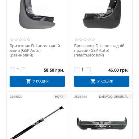
Бризговик D. Lanos задній
Бризговик D. Lanos задній
лівий (GSP Auto)
правий (GSP Auto)
(резиновий)
(пластмасовий)
58.50
грн.
45.00
грн.
−
+
−
+
У КОШИК
У КОШИК
2509820
HORT
2508690
DAEWOO ORIGINAL