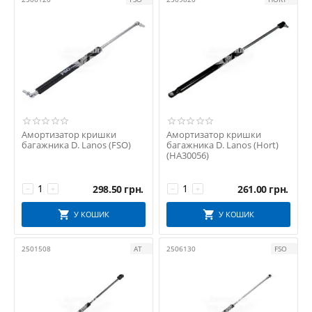
MEGA LOCKER
OE GM
OPEL
PROFIT
RIDER
Safeglass
SHIN KUM
Starklips
Амортизатор кришки
Амортизатор кришки
багажника D. Lanos (FSO)
багажника D. Lanos (Hort)
STARLINE
(HA30056)
TAIWAN
TEMPEST
298.50
грн.
261.00
грн.
−
+
−
+
TSG
У КОШИК
У КОШИК
TYC
VORTEX
2501508
АТ
2506130
FSO
АВТО ДІЛЕР
АвтоВАЗ
АвтоЗАЗ