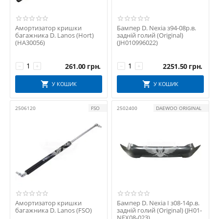
Амортизатор кришки
Бампер D. Nexia з94-08р.в.
багажника D. Lanos (Hort)
задній голий (Original)
(HA30056)
(JH010996022)
261.00
грн.
2251.50
грн.
−
+
−
+
У КОШИК
У КОШИК
2506120
FSO
2502400
DAEWOO ORIGINAL
Амортизатор кришки
Бампер D. Nexia I з08-14р.в.
багажника D. Lanos (FSO)
задній голий (Original) (JH01-
NEX08-023)