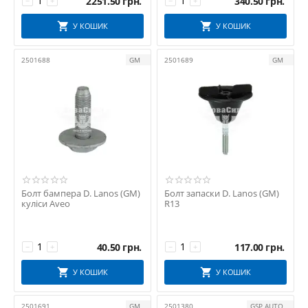
2251.50
грн.
340.50
грн.
−
+
−
+
У КОШИК
У КОШИК
2501688
GM
2501689
GM
Болт бампера D. Lanos (GM)
Болт запаски D. Lanos (GM)
куліси Aveo
R13
40.50
грн.
117.00
грн.
−
+
−
+
У КОШИК
У КОШИК
2501691
GM
2501380
GSP AUTO