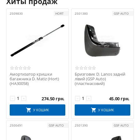
Хиты продаж
2509830
HORT
2501380
GSP AUTO
Амортизатор кришки
Бризговик D. Lanos задній
багажника D. Matiz (Hort)
лівий (GSP Auto)
(HA30058)
(пластмасовий)
274.50
грн.
45.00
грн.
−
+
−
+
У КОШИК
У КОШИК
2500491
GSP AUTO
2501390
GSP AUTO