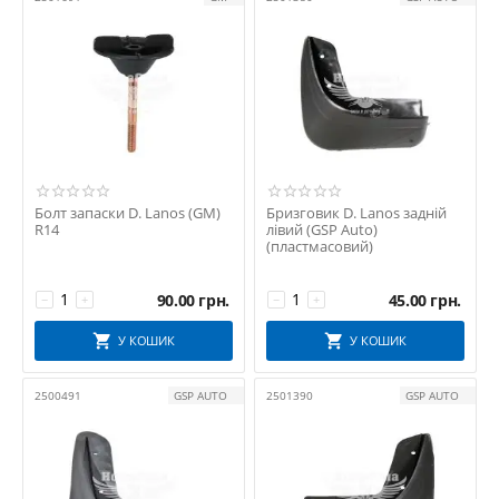
Болт запаски D. Lanos (GM)
Бризговик D. Lanos задній
R14
лівий (GSP Auto)
(пластмасовий)
90.00
грн.
45.00
грн.
−
+
−
+
У КОШИК
У КОШИК
2500491
GSP AUTO
2501390
GSP AUTO