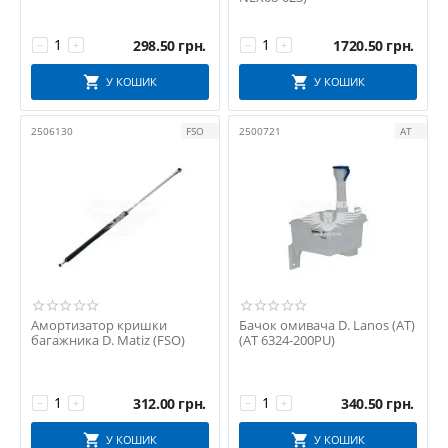
298.50
грн.
1720.50
грн.
−
+
−
+
У КОШИК
У КОШИК
2506130
FSO
2500721
АТ
Амортизатор кришки
Бачок омивача D. Lanos (АТ)
багажника D. Matiz (FSO)
(AT 6324-200PU)
312.00
грн.
340.50
грн.
−
+
−
+
У КОШИК
У КОШИК