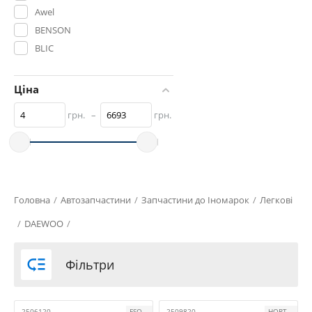
Awel
BENSON
BLIC
Daewoo Original
DEPO
Ціна
EUROBUMP
грн.
–
грн.
FLAGMUS
FPS
FSO
GENUINE
GM
Головна
/
Автозапчастини
/
Запчастини до Іномарок
/
Легкові
GSP Auto
/
DAEWOO
/
HORT
KLOKKERHOLM

Фільтри
KOREA
LAVITA
LKQ
2506120
FSO
2509820
HORT