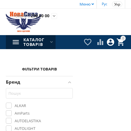
Меню
Рус
Укр
+38(067)
230 50 00

0
КАТАЛОГ




ТОВАРІВ
ФІЛЬТРИ ТОВАРІВ
Бренд
ALKAR
AmParts
AUTOELASTIKA
AUTOLIGHT