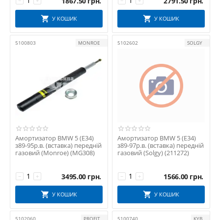
1867.50
грн.
2791.50
грн.
−
+
−
+
SWAG
У КОШИК
У КОШИК
TEDGUM
TEKNOROT
5100803
MONROE
5102602
SOLGY
TOPRAN
TRUCKTEC AUTOMOTIVE
TRW
VICTOR REINZ
VIKA
УКРАЇНА
Амортизатор BMW 5 (E34)
Амортизатор BMW 5 (E34)
з89-95р.в. (вставка) передній
з89-97р.в. (вставка) передній
газовий (Monroe) (MG308)
газовий (Solgy) (211272)
3495.00
грн.
1566.00
грн.
−
+
−
+
У КОШИК
У КОШИК
5102060
PROFIT
5100740
KYB