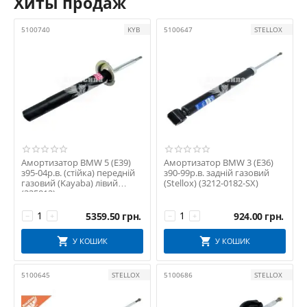
Хиты продаж
5100740
KYB
5100647
STELLOX
Амортизатор BMW 5 (E39)
Амортизатор BMW 3 (E36)
з95-04р.в. (стійка) передній
з90-99р.в. задній газовий
газовий (Kayaba) лівий
(Stellox) (3212-0182-SX)
(335812)
5359.50
грн.
924.00
грн.
−
+
−
+
У КОШИК
У КОШИК
5100645
STELLOX
5100686
STELLOX