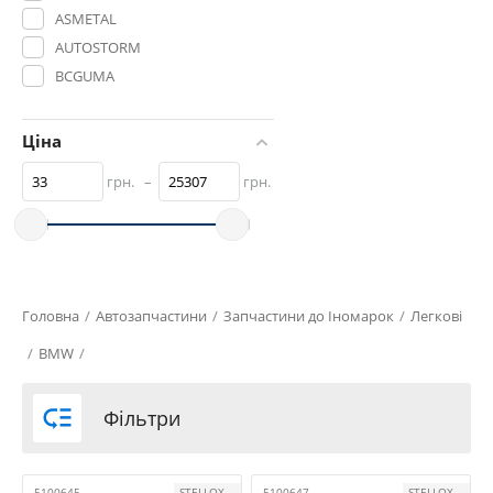
ASMETAL
AUTOSTORM
BCGUMA
BELGUM
BELGUM PARTS
Ціна
BGA
грн.
–
грн.
BILSTEIN
BMW
BOGAP
BTA
COMPLEX
Головна
/
Автозапчастини
/
Запчастини до Іномарок
/
Легкові
CORTECO
/
BMW
/
CTR
CX

Фільтри
DELPHI
ERT
FAG
5100645
STELLOX
5100647
STELLOX