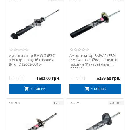
Амортизатор BMW 5 (E39)
Амортизатор BMW 5 (E39)
з95-03р.в. задній газовий
з95-04р.в. (стійка) передній
(Profit) (2002-0315)
газовий (Kayaba) лівий
(335812)
1692.00
грн.
5359.50
грн.
−
+
−
+
У КОШИК
У КОШИК
5102850
KYB
5100215
PROFIT