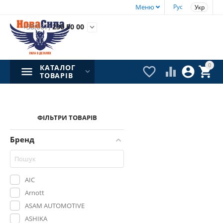
Меню
Рус
Укр
+38(067)
230 50 00

0
КАТАЛОГ




ТОВАРІВ
ФІЛЬТРИ ТОВАРІВ
Бренд
AIC
Arnott
ASAM AUTOMOTIVE
ASHIKA