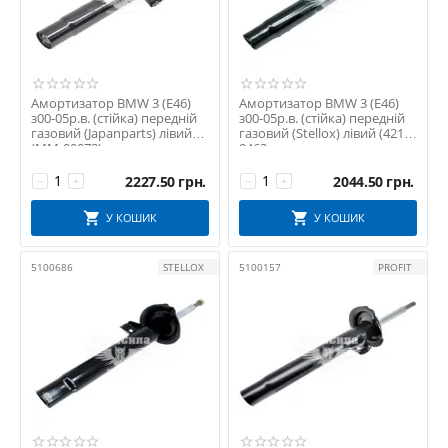
LEMFORDER
LESJOFORS
MAGNETI MARELLI
MAGNUM TECHNOLOGY
Амортизатор BMW 3 (E46)
Амортизатор BMW 3 (E46)
MAPCO
з00-05р.в. (стійка) передній
з00-05р.в. (стійка) передній
газовий (Japanparts) лівий
газовий (Stellox) лівий (4214-
MASTER-SPORT GERMANY
(MM-00073)
0463...
MaxGear
2227.50
грн.
2044.50
грн.
−
+
−
+
METZGER
MEYLE
У КОШИК
У КОШИК
MONROE
MOOG
5100686
STELLOX
5100157
PROFIT
MSG
NTN-SNR
NTY
OE BMW
OPTIMAL
PFI
POLCAR