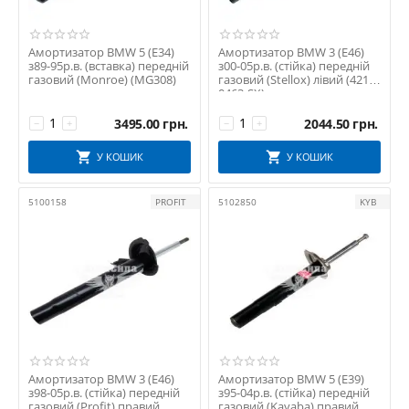
Амортизатор BMW 5 (E34)
Амортизатор BMW 3 (E46)
з89-95р.в. (вставка) передній
з00-05р.в. (стійка) передній
газовий (Monroe) (MG308)
газовий (Stellox) лівий (4214-
0463-SX)
3495.00
грн.
2044.50
грн.
−
+
−
+
У КОШИК
У КОШИК
5100158
PROFIT
5102850
KYB
Амортизатор BMW 3 (E46)
Амортизатор BMW 5 (E39)
з98-05р.в. (стійка) передній
з95-04р.в. (стійка) передній
газовий (Profit) правий
газовий (Kayaba) правий