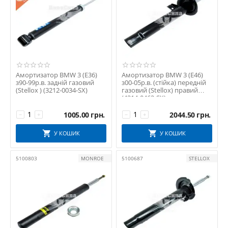
Амортизатор BMW 3 (E36)
Амортизатор BMW 3 (E46)
з90-99р.в. задній газовий
з00-05р.в. (стійка) передній
(Stellox ) (3212-0034-SX)
газовий (Stellox) правий
(4214-0462-SX)
1005.00
грн.
2044.50
грн.
−
+
−
+
У КОШИК
У КОШИК
5100803
MONROE
5100687
STELLOX