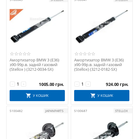
FAST
FEBEST
FEBI BILSTEIN
FORTUNE
GOLD
GSP
HORT
HUTCHINSON
Амортизатор BMW 3 (E36)
Амортизатор BMW 3 (E36)
з90-99р.в. задній газовий
з90-99р.в. задній газовий
ILJIN
(Stellox ) (3212-0034-SX)
(Stellox) (3212-0182-SX)
IMPERGOM
Japanparts
1005.00
грн.
924.00
грн.
−
+
−
+
JP GROUP
У КОШИК
У КОШИК
KAPIMSAN
KAUTEK
5100482
JAPANPARTS
5100687
STELLOX
KAVO PARTS
KoreaStar
KYB