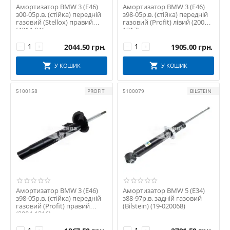
Амортизатор BMW 3 (E46)
Амортизатор BMW 3 (E46)
PREMIERE
з00-05р.в. (стійка) передній
з98-05р.в. (стійка) передній
газовий (Stellox) правий
газовий (Profit) лівий (2004-
PROFIT
(4214-046...
1317)
QUICK STEER
2044.50
грн.
1905.00
грн.
−
+
−
+
RAISO
Reinhoch
У КОШИК
У КОШИК
RIDER
5100158
PROFIT
5100079
BILSTEIN
ROTWEISS
RTS
RUVILLE
SACHS
Schaeffler FAG
SIDEM
SKF
SNR
Амортизатор BMW 3 (E46)
Амортизатор BMW 5 (E34)
з98-05р.в. (стійка) передній
з88-97р.в. задній газовий
SOLGY
газовий (Profit) правий
(Bilstein) (19-020068)
STARLINE
(2004-1316)
STELLOX