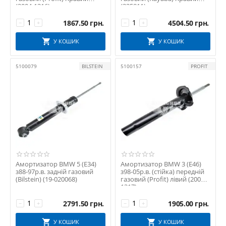
(2004-1316)
(335811)
1867.50
грн.
4504.50
грн.
−
+
−
+
У КОШИК
У КОШИК
5100079
BILSTEIN
5100157
PROFIT
Амортизатор BMW 5 (E34)
Амортизатор BMW 3 (E46)
з88-97р.в. задній газовий
з98-05р.в. (стійка) передній
(Bilstein) (19-020068)
газовий (Profit) лівий (2004-
1317)
2791.50
грн.
1905.00
грн.
−
+
−
+
У КОШИК
У КОШИК