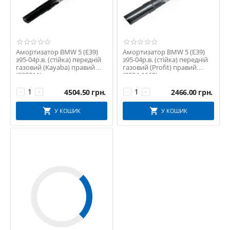
Амортизатор BMW 5 (E39)
Амортизатор BMW 5 (E39)
з95-04р.в. (стійка) передній
з95-04р.в. (стійка) передній
газовий (Kayaba) правий
газовий (Profit) правий
(335811)
(2004-1165)
4504.50
грн.
2466.00
грн.
−
+
−
+
У КОШИК
У КОШИК